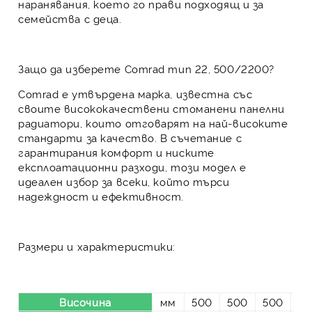
наранявания, което го прави подходящ и за
семейства с деца.
Защо да изберете Comrad тип 22, 500/2200?
Comrad е утвърдена марка, известна със
своите висококачествени стоманени панелни
радиатори, които отговарят на най-високите
стандарти за качество. В съчетание с
гарантирания комфорт и ниските
експлоатационни разходи, този модел е
идеален избор за всеки, който търси
надеждност и ефективност.
Размери и характеристики:
Височина
мм
500
500
500
50