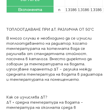
Експонента
n
1,3186
1,3186
1,3186
1,3
ТОПЛООТДАВАНЕ ПРИ ΔT, РАЗЛИЧНА ОТ 50°C
В много случаи е необходимо да се изчисли
топлоотдаването на радиатор, когато
температурата на котелната вода се
различава от стандартната стойност,
посочена в каталога. Вместо директно да
говорим за температурата на водата,
използваме параметър
ΔT
– разлика между
средната температура на водата в радиатора
и температурата на помещението.
Как се изчислява ΔT?
ΔT
= средна температура на водата –
температура на околната среда в