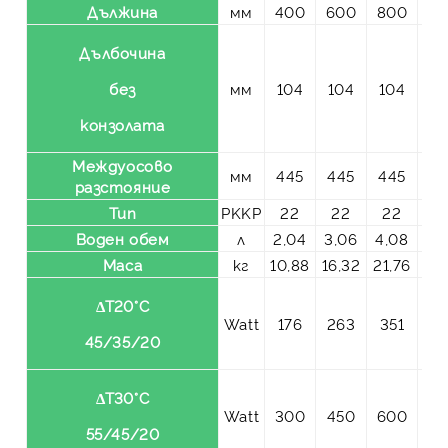
Дължина
мм
400
600
800
10
Дълбочина
без
мм
104
104
104
10
конзолата
Междуосово
мм
445
445
445
44
разстояние
Тип
PKKP
22
22
22
2
Воден обем
л
2,04
3,06
4,08
5,
Маса
кг
10,88
16,32
21,76
27
ΔT20°C
Watt
176
263
351
43
45/35/20
ΔT30°C
Watt
300
450
600
75
55/45/20