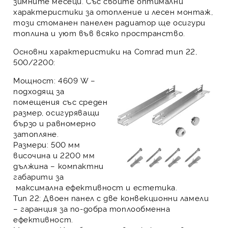
зимните месеци. Със своите оптимални
характеристики за отопление и лесен монтаж,
този стоманен панелен радиатор ще осигури
топлина и уют във всяко пространство.
Основни характеристики на Comrad тип 22,
500/2200:
Мощност:
4609 W –
подходящ за
помещения със среден
размер, осигуряващи
бързо и равномерно
затопляне.
Размери:
500 мм
височина и 2200 мм
дължина – компактни
габарити за
максимална ефективност и естетика.
Тип 22:
Двоен панел с две конвекционни ламели
– гаранция за по-добра топлообменна
ефективност.