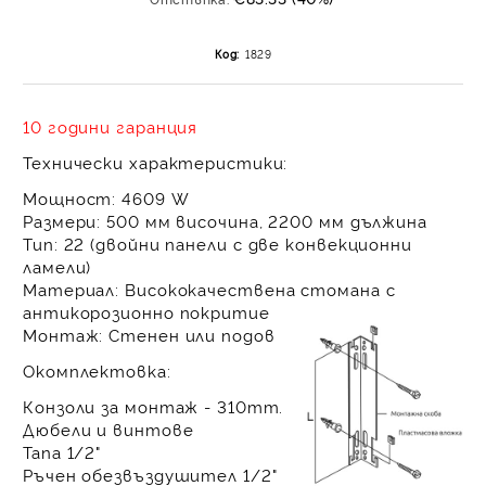
на поръчката се разпр
равни месечни вноски 
Код:
1829
За покупки на стойнос
/ €1022.61
10 години гаранция
Технически характеристики:
Мощност:
4609 W
Размери:
500 мм височина, 2200 мм дължина
Тип:
22 (двойни панели с две конвекционни
ламели)
Материал:
Висококачествена стомана с
антикорозионно покритие
Монтаж:
Стенен или подов
Окомплектовка:
Конзоли за монтаж - 310mm.
Дюбели и винтове
Тапа 1/2"
Ръчен обезвъздушител 1/2"