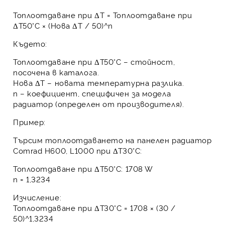
Топлоотдаване при ΔT = Топлоотдаване при
ΔT50°C × (Нова ΔT / 50)^n
Където:
Топлоотдаване при ΔT50°C
– стойност,
посочена в каталога.
Нова ΔT
– новата температурна разлика.
n
– коефициент, специфичен за модела
радиатор (определен от производителя).
Пример:
Търсим топлоотдаването на
панелен радиатор
Comrad H600, L1000
при ΔT30°C:
Топлоотдаване при ΔT50°C: 1708 W
n
= 1,3234
Изчисление:
Топлоотдаване при ΔT30°C = 1708 × (30 /
50)^1,3234