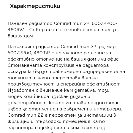
Характеристики
Панелен радиатор Comrad тип 22, 500/2200-
4609W – Съвършена ефективност и стил за
вашия дом
Панелният радиатор Comrad тип 22, размер
500/2200, 4609W
е идеалното решение за
ефективно отопление на вашия дом или офис.
Стоманената конструкция на радиатора
осигурява бързо и равномерно разпределение на
топлината, като предоставя висока
производителност и енергийна ефективност.
Изработен с внимание към детайла, този
модел комбинира изискан дизайн и
дълготрайност, което го прави предпочитан
избор за отопление на съвременни интериори.
Comrad тип 22 е перфектен за инсталации в
жилищни и търговски помещения, като
гарантира надеждност и комфорт през