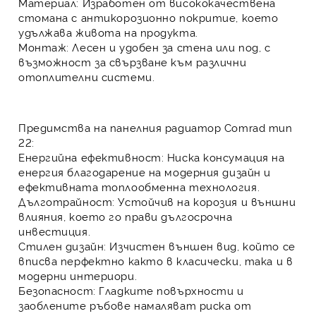
Материал:
Изработен от висококачествена
стомана с антикорозионно покритие, което
удължава живота на продукта.
Монтаж:
Лесен и удобен за стена или под, с
възможност за свързване към различни
отоплителни системи.
Предимства на панелния радиатор Comrad тип
22:
Енергийна ефективност:
Ниска консумация на
енергия благодарение на модерния дизайн и
ефективната топлообменна технология.
Дълготрайност:
Устойчив на корозия и външни
влияния, което го прави дългосрочна
инвестиция.
Стилен дизайн:
Изчистен външен вид, който се
вписва перфектно както в класически, така и в
модерни интериори.
Безопасност:
Гладките повърхности и
заоблените ръбове намаляват риска от