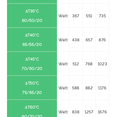
ΔT35°C
Watt
367
551
735
91
60/50/20
ΔT40°C
Watt
438
657
876
10
65/55/20
ΔT45°C
Watt
512
768
1023
12
70/60/20
ΔT50°C
Watt
588
882
1176
14
75/65/20
ΔT60°C
Watt
838
1257
1676
20
90/70/20