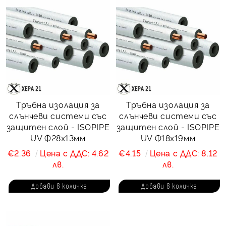
Тръбна изолация за
Тръбна изолация за
слънчеви системи със
слънчеви системи със
защитен слой - ISOPIPE
защитен слой - ISOPIPE
UV Ф28х13мм
UV Ф18х19мм
€2.36
Цена с ДДС: 4.62
€4.15
Цена с ДДС: 8.12
лв.
лв.