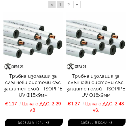
«
»
1
2
Тръбна изолация за
Тръбна изолация за
слънчеви системи със
слънчеви системи със
защитен слой - ISOPIPE
защитен слой - ISOPIPE
UV Ф15х9мм
UV Ф18х9мм
€1.17
Цена с ДДС: 2.29
€1.27
Цена с ДДС: 2.48
лв.
лв.