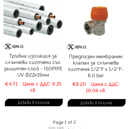
Тръбна изолация за
Предпазен мембранен
слънчеви системи със
клапан за слънчева
защитен слой - ISOPIPE
система 1/2''F x 1/2''F-
UV Ф22х19мм
6.0 bar
€4.71
Цена с ДДС: 9.21
€8.20
Цена с ДДС:
лв.
16.04 лв.
Page 1 of 2