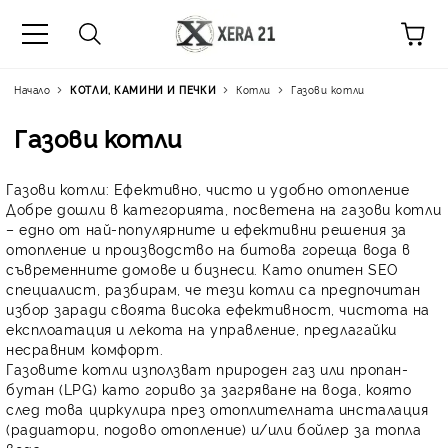
Начало
КОТЛИ, КАМИНИ И ПЕЧКИ
Котли
Газови котли
Газови котли
Газови котли: Ефективно, чисто и удобно отопление
Добре дошли в категорията, посветена на
газови котли
– едно от най-популярните и ефективни решения за
отопление и производство на битова гореща вода в
съвременните домове и бизнеси. Като опитен SEO
специалист, разбирам, че тези котли са предпочитан
избор заради своята висока ефективност, чистота на
експлоатация и лекота на управление, предлагайки
несравним комфорт.
Газовите котли използват природен газ или пропан-
бутан (LPG) като гориво за загряване на вода, която
след това циркулира през отоплителната инсталация
(радиатори, подово отопление) и/или бойлер за топла