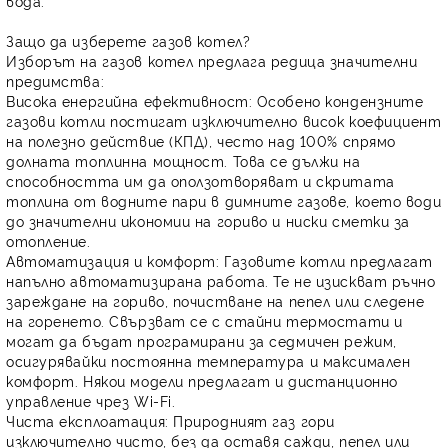
вода.
Защо да изберете газов котел?
Изборът на газов котел предлага редица значителни
предимства:
Висока енергийна ефективност:
Особено
кондензните
газови котли
постигат изключително висок
коефициент
на полезно действие (КПД), често над 100%
спрямо
долната топлинна мощност. Това се дължи на
способността им да оползотворяват и скритата
топлина от водните пари в димните газове, което води
до
значителни икономии на гориво
и ниски сметки за
отопление.
Автоматизация и комфорт:
Газовите котли предлагат
напълно автоматизирана работа. Те не изискват ръчно
зареждане на гориво, почистване на пепел или следене
на горенето. Свързват се с
стайни термостати
и
могат да бъдат програмирани за седмичен режим,
осигурявайки постоянна температура и максимален
комфорт. Някои модели предлагат и
дистанционно
управление чрез Wi-Fi
.
Чиста експлоатация:
Природният газ гори
изключително чисто, без да оставя сажди, пепел или