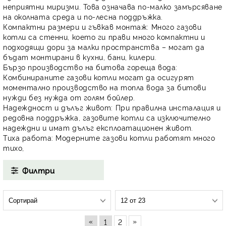
неприятни миризми. Това означава по-малко замърсяване
на околната среда и по-лесна поддръжка.
Компактни размери и гъвкав монтаж:
Много газови
котли са
стенни
, което ги прави много компактни и
подходящи дори за малки пространства – могат да
бъдат монтирани в кухни, бани, килери.
Бързо производство на битова гореща вода:
Комбинираните газови котли могат да осигурят
моментално производство на топла вода
за битови
нужди без нужда от голям бойлер.
Надеждност и дълъг живот:
При правилна инсталация и
редовна поддръжка, газовите котли са изключително
надеждни и имат дълъг експлоатационен живот.
Тиха работа:
Модерните газови котли работят много
тихо,
Филтри
«
»
1
2