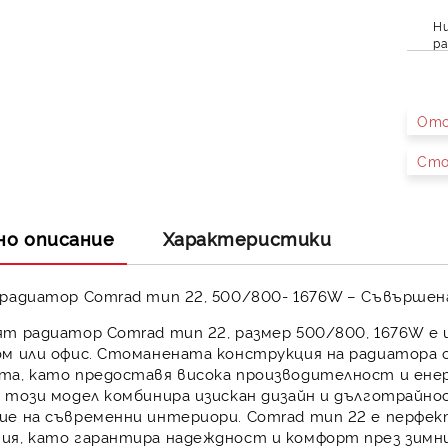
Ни
ра
Ото
Сто
но описание
Характеристики
 радиатор Comrad тип 22, 500/800- 1676W – Съвършен
ят радиатор Comrad тип 22, размер 500/800, 1676W
е 
м или офис. Стоманената конструкция на радиатора о
та, като предоставя висока производителност и ене
 този модел комбинира изискан дизайн и дълготрайно
ие на съвременни интериори. Comrad тип 22 е перфек
ия, като гарантира надеждност и комфорт през зимн