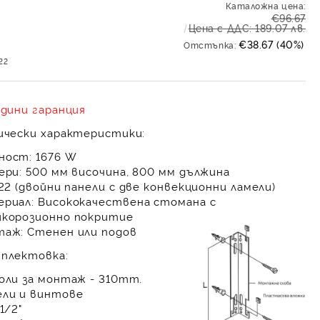
Каталожна цена:
€96.67
Цена с ДДС: 189.07 лв.
€38.67 (40%)
Отстъпка:
22
одини гаранция
ически характеристики:
ност:
1676 W
ери:
500 мм височина, 800 мм дължина
22 (двойни панели с две конвекционни ламели)
риал:
Висококачествена стомана с
корозионно покритие
таж:
Стенен или подов
плектовка:
оли за монтаж - 310mm.
ли и винтове
1/2"