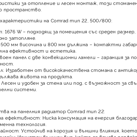
ристики за отопление и лесен монтаж, този стомане
ко пространство.
характеристики на Comrad тип 22, 500/800:
т:
1676 W – подходящ за помещения със среден размер,
рно затопляне.
500 мм височина и 800 мм дължина – компактни габар
лна ефективност и естетика.
воен панел с две конвекционни ламели – гаранция за 
ност.
л:
Изработен от висококачествена стомана с антико
дължава живота на продукта.
Лесен и удобен за стена или под, с възможност за св
елни системи.
тва на панелния радиатор Comrad тип 22:
на ефективност:
Ниска консумация на енергия благода
менна технология.
айност:
Устойчив на корозия и външни влияния, което
изайн:
Изчистен външен вид, който се вписва перфект