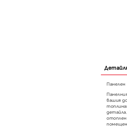
Детайл
Панелен
Панелни
вашия до
топлина
детайла,
отоплен
помещен