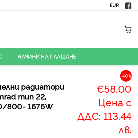
EUR
С
НАЧИНИ НА ПЛАЩАНЕ
-40%
нелни радиатори
€58.00
mrad тип 22,
Цена с
0/800- 1676W
ДДС: 113.44
лв.