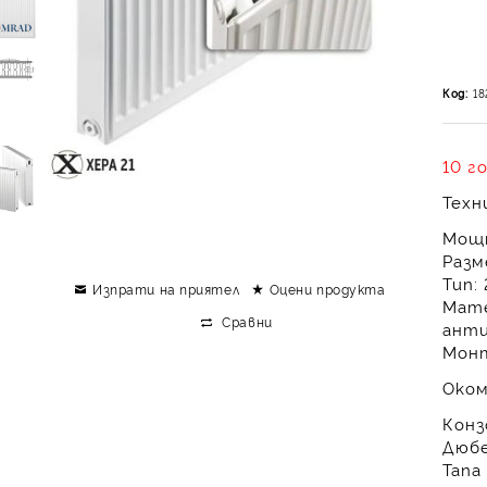
Код:
18
10 г
Техн
Мощ
Разм
Тип:
Изпрати на приятел
Оцени продукта
Мате
Сравни
анти
Мон
Оком
Конз
Дюбе
Тапа 