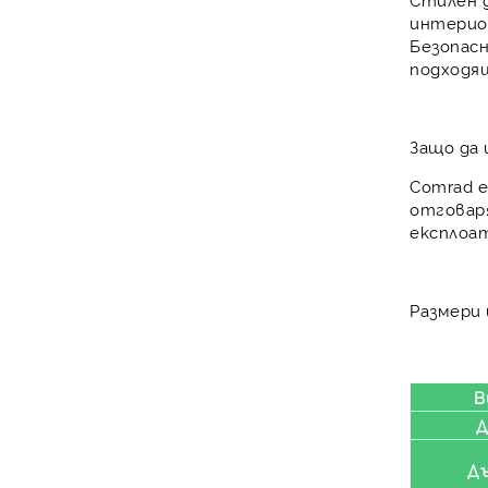
интерио
Безопас
подходящ
Защо да 
Comrad 
отговар
експлоат
Размери
В
Д
Д