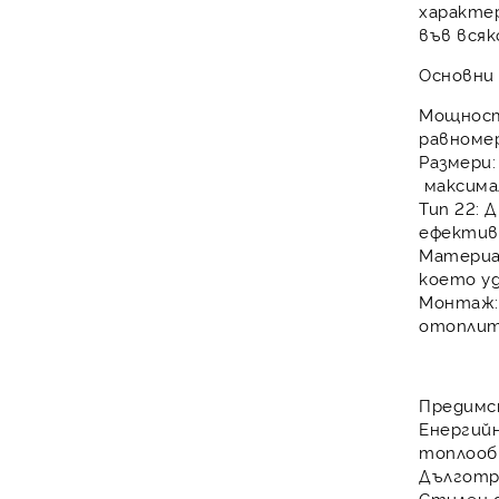
характе
във вся
Основни 
Мощнос
равноме
Размери:
максима
Тип 22:
Д
ефектив
Материа
което у
Монтаж:
отоплит
Предимс
Енергий
топлооб
Дълготр
Стилен д