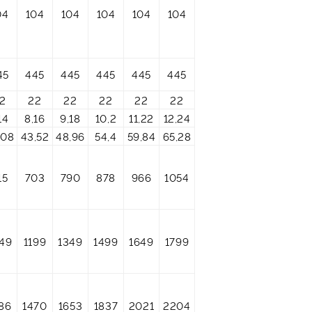
04
104
104
104
104
104
45
445
445
445
445
445
2
22
22
22
22
22
14
8,16
9,18
10,2
11,22
12,24
,08
43,52
48,96
54,4
59,84
65,28
15
703
790
878
966
1054
49
1199
1349
1499
1649
1799
86
1470
1653
1837
2021
2204