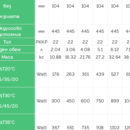
без
мм
104
104
104
104
104
1
онзолата
ждуосово
мм
445
445
445
445
445
4
зстояние
Тип
PKKP
22
22
22
22
22
2
ден обем
л
2,04
3,06
4,08
5,1
6,12
7,
Маса
кг
10,88
16,32
21,76
27,2
32,64
38
ΔT20°C
Watt
176
263
351
439
527
6
5/35/20
ΔT30°C
Watt
300
450
600
750
899
10
5/45/20
ΔT35°C
Watt
367
551
735
918
1102
12