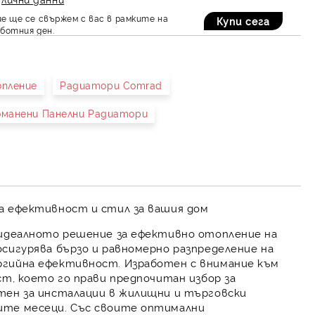
е ще се свържем с вас в рамките на
ботния ден.
пление
Радиатори Comrad
манени Панелни Радиатори
а ефективност и стил за вашия дом
идеалното решение за ефективно отопление на
сигурява бързо и равномерно разпределение на
ргийна ефективност. Изработен с внимание към
ст, което го прави предпочитан избор за
тен за инсталации в жилищни и търговски
ите месеци. Със своите оптимални