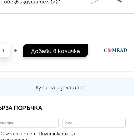
н обезвъздушител 1/2"
Купи на изплащане
ЪРЗА ПОРЪЧКА
Съгласен съм с
Политиката за
лични данни