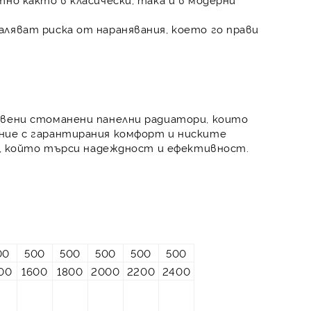
ляват риска от наранявания, което го прави
твени стоманени панелни радиатори, които
ние с гарантирания комфорт и ниските
ки, който търси надеждност и ефективност.
00
500
500
500
500
500
00
1600
1800
2000
2200
2400