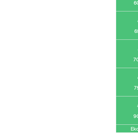
6
6
7
7
9
Ек