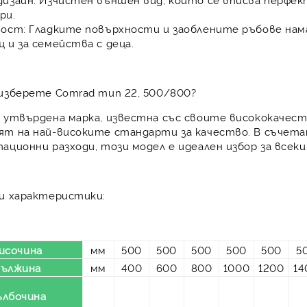
ри.
ност:
Гладките повърхности и заоблените ръбове нама
 и за семейства с деца.
изберете Comrad тип 22, 500/800?
е утвърдена марка, известна със своите висококачес
ят на най-високите стандарти за качество. В съчета
ационни разходи, този модел е идеален избор за все
 и характеристики:
исочина
мм
500
500
500
500
500
5
ължина
мм
400
600
800
1000
1200
14
ълбочина