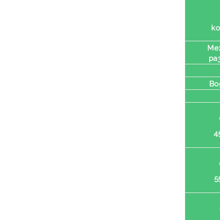
к
Ме
ра
Во
4
5