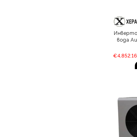
Инверто
вода Aus
€4,852.1