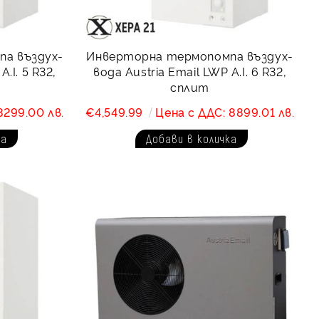
а въздух-
Инверторна термопомпа въздух-
.I. 5 R32,
вода Austria Email LWP A.I. 6 R32,
сплит
8299.00 лв.
€4,549.99
Цена с ДДС: 8899.01 лв.