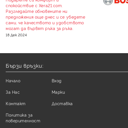
спокойствие с Xera21.com.
Разгледайте обновените ни
предложения още днес и се убедете
сами, че качеството и удобството
могат да вървят ръка за ръка.
18 Дек 2024
Бързи връзки:
Начало
Вход
За Нас
Марки
Контакт
Доставка
Политика за
поверителност