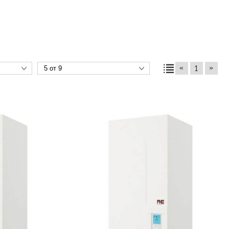
«
»
1