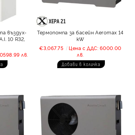
а въздух-
Термопомпa за басейн Aeromax 14
.I. 10 R32,
kW
€3,067.75
Цена с ДДС: 6000.00
0598.99 лв.
лв.