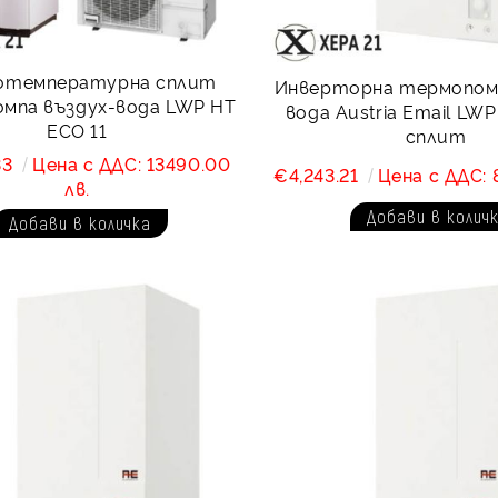
отемпературна сплит
Инверторна термопомп
мпа въздух-вода LWP HT
вода Austria Email LWP A
ECO 11
сплит
33
Цена с ДДС: 13490.00
€4,243.21
Цена с ДДС: 
лв.