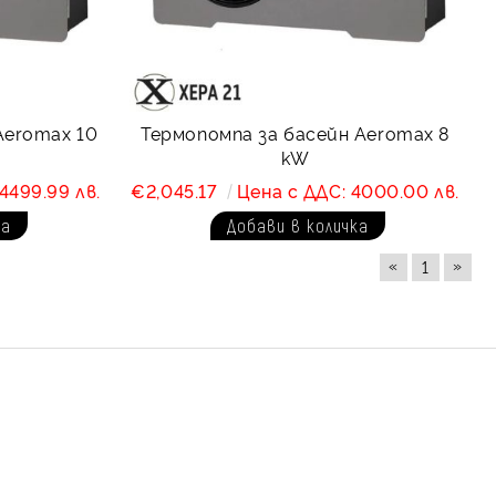
Aeromax 10
Термопомпa за басейн Aeromax 8
kW
4499.99 лв.
€2,045.17
Цена с ДДС: 4000.00 лв.
«
»
1