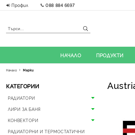
Профил
088 884 6697
НАЧАЛО
ПРОДУКТИ
Начало
Марки
Austri
КАТЕГОРИИ
РАДИАТОРИ
Алуминиеви радиатори
ЛИРИ ЗА БАНЯ
Панелни радиатори
Алуминиеви лири
КОНВЕКТОРИ
Аксесоари за радиатори
Стоманени лири
Подови конвектори
РАДИАТОРНИ И ТЕРМОСТАТИЧНИ