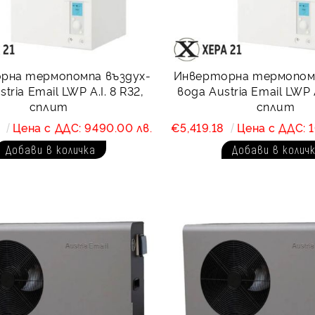
рна термопомпа въздух-
Инверторна термопомп
tria Email LWP A.I. 8 R32,
вода Austria Email LWP A
сплит
сплит
6
Цена с ДДС: 9490.00 лв.
€5,419.18
Цена с ДДС: 1