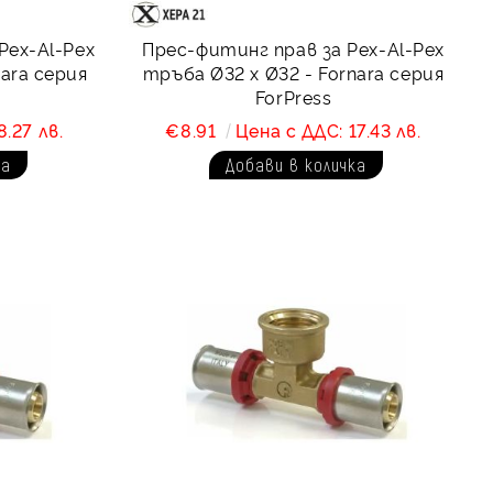
Pex-Al-Pex
Прес-фитинг прав за Pex-Al-Pex
nara серия
тръба Ø32 х Ø32 - Fornara серия
ForPress
8.27 лв.
€8.91
Цена с ДДС: 17.43 лв.