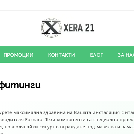
ПРОМОЦИИ
КОНТАКТИ
БЛОГ
ЗА НА
 фитинги
урете максимална здравина на Вашата инсталация с ит
зводителя
Fornara
. Тези компоненти са специално прое
и, позволявайки сигурно вграждане под мазилка и замаз
ро
.