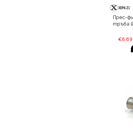
Прес-фи
тръба Ø
€6.6