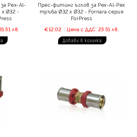
за Pex-Al-
Прес-фитинг ъглов за Pex-Al-Pex
 х Ø32 -
тръба Ø32 х Ø32 - Fornara серия
Press
ForPress
1.51 лв.
€12.02
Цена с ДДС: 23.51 лв.