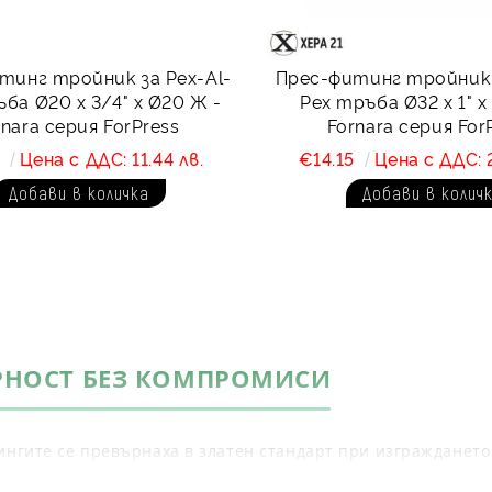
тинг тройник за Pex-Al-
Прес-фитинг тройник 
ба Ø20 х 3/4" х Ø20 Ж -
Pex тръба Ø32 х 1" х
rnara серия ForPress
Fornara серия For
5
Цена с ДДС: 11.44 лв.
€14.15
Цена с ДДС: 2
РНОСТ БЕЗ КОМПРОМИСИ
ингите се превърнаха в златен стандарт при изграждането
лагаме на италианската серия
Forpress
, която гарантира 