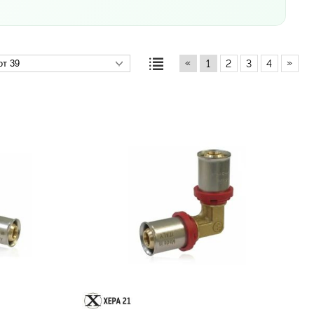
«
»
1
2
3
4