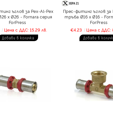
тинг ъглов за Pex-Al-Pex
Прес-фитинг ъглов за 
26 х Ø26 - Fornara серия
тръба Ø16 х Ø16 - For
ForPress
ForPress
2
Цена с ДДС: 15.29 лв.
€4.23
Цена с ДДС: 