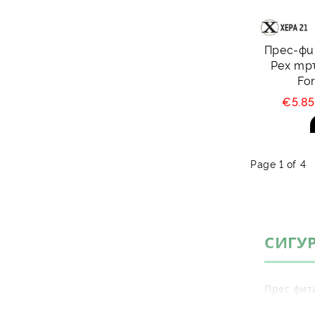
Прес-фи
Pex тръ
Fo
€5.8
Page 1 of 4
СИГУ
Прес фит
Xera21
за