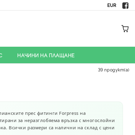
EUR
С
НАЧИНИ НА ПЛАЩАНЕ
39 продукт(а)
алианските
прес фитинги Forpress
на
ктирани за неразглобяема връзка с многослойни
ка. Всички размери са налични на склад с
цени