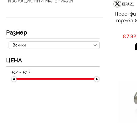
Предпазни уреди
ИЗОЛАЦИОННИ МАТЕРИАЛИ
Разширителен съд за
Контролни уреди
Прес-фи
затворена система
тръба Ø
Размер
€7.8
ЦЕНА
€2 - €17