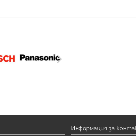
рху тръбата.
на защита
Професионален мо
ите Fornara са снабдени с
Системата позволява мн
DM О-пръстена, които
бърз монтаж в сравнени
яват двойно уплътнение и
резбовите връзки. Вед
ират риска от протичане
пресована, връзката е 
при температурни
не изисква поддръжка 
рения.
дозатягане.
ТО ЗАДАВАНИ ВЪПРОСИ
Информация за конта
Какъв профил челюсти ми трябв