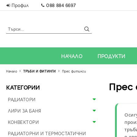
Профил
088 884 6697
НАЧАЛО
ПРОДУКТИ
Начало
ТРЪБИ И ФИТИНГИ
Прес фитинги
Прес
КАТЕГОРИИ
РАДИАТОРИ
Алуминиеви радиатори
ЛИРИ ЗА БАНЯ
Осиг
Панелни радиатори
Алуминиеви лири
КОНВЕКТОРИ
прои
тръб
Аксесоари за радиатори
Стоманени лири
Подови конвектори
РАДИАТОРНИ И ТЕРМОСТАТИЧНИ
в ев