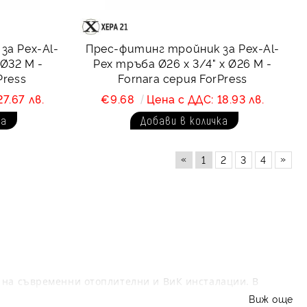
за Pex-Al-
Прес-фитинг тройник за Pex-Al-
 Ø32 М -
Pex тръба Ø26 х 3/4" х Ø26 М -
Press
Fornara серия ForPress
7.67 лв.
€9.68
Цена с ДДС: 18.93 лв.
«
»
1
2
3
4
 на съвременни отоплителни и ВиК инсталации. В
100% херметичност чрез деформация на стоманената
Виж още