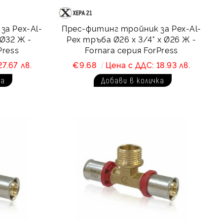
за Pex-Al-
Прес-фитинг тройник за Pex-Al-
 Ø32 Ж -
Pex тръба Ø26 х 3/4" х Ø26 Ж -
Press
Fornara серия ForPress
7.67 лв.
€9.68
Цена с ДДС: 18.93 лв.