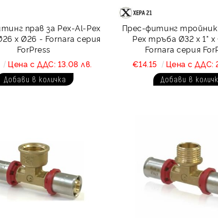
тинг прав за Pex-Al-Pex
Прес-фитинг тройник 
26 х Ø26 - Fornara серия
Pex тръба Ø32 х 1" х
ForPress
Fornara серия For
9
Цена с ДДС: 13.08 лв.
€14.15
Цена с ДДС: 2