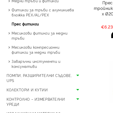
Медни тръби и фитинги
Прес
Соларна арматура и тръбна
Сферични кранове ЖЖ
Възвратни клапани
Мини кранчета
тройник 
Стоящи с две серпентини
Буферни съдове
Термопомпи Austria Email
изолация
Фитинги за тръби с алуминиева
резба
х Ø20
Смукатели
Спирателни и шибърни
вложка PEX/AL/PEX
Термопомпи Crystal OPAL
Сферични кранове МЖ
кранове
Поцинковани фитинги
Прес фитинги
резба
Термопомпи Crystal ONYX
€6.2
ВиК кранчета
Месингова водопроводна
Месингови фитинги за медни
Холендрови кранове
Термопомпи Thermolux
арматура
тръби
Специализирани кранове
Термопомпи LG
Смесители
Месингови компресионни
фитинги за медни тръби
Единичен сплит LG
Термопомпи HYUNDAI
Заваръчни инстументи и
Моноблок LG
Единичен сплит HYUNDAI
Термопомпи Bosch
консумативи
Моноблок HYUNDAI
ПОМПИ, РАЗШИРИТЕЛНИ СЪДОВЕ,
UPS
Циркулационни помпи и UPS
КОЛЕКТОРИ И КУТИИ
Разширителни съдове
Колектори
КОНТРОЛНО – ИЗМЕРВАТЕЛНИ
УРЕДИ
Разширителен съд за
Кутии
отворена система