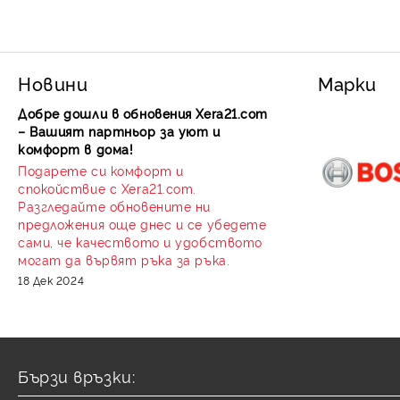
втулка въ
Двой
Новини
Марки
Добре дошли в обновения Xera21.com
Фитинг
– Вашият партньор за уют и
два EP
комфорт в дома!
осигур
Подарете си комфорт и
елимин
спокойствие с Xera21.com.
дори 
Разгледайте обновените ни
разши
предложения още днес и се убедете
сами, че качеството и удобството
могат да вървят ръка за ръка.
18 Дек 2024
ЧЕС
Бързи връзки: