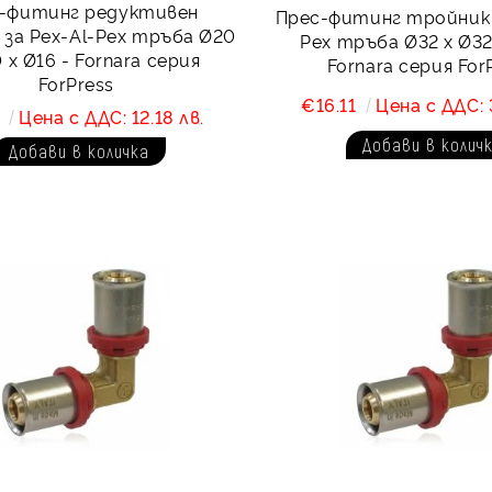
-фитинг редуктивен
Прес-фитинг тройник 
за Pex-Al-Pex тръба Ø20
Pex тръба Ø32 х Ø32
 х Ø16 - Fornara серия
Fornara серия For
ForPress
€16.11
Цена с ДДС: 3
3
Цена с ДДС: 12.18 лв.