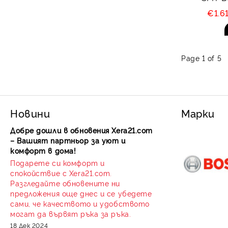
€1.6
Page 1 of 5
Новини
Марки
Добре дошли в обновения Xera21.com
– Вашият партньор за уют и
комфорт в дома!
Подарете си комфорт и
спокойствие с Xera21.com.
Разгледайте обновените ни
предложения още днес и се убедете
сами, че качеството и удобството
могат да вървят ръка за ръка.
18 Дек 2024