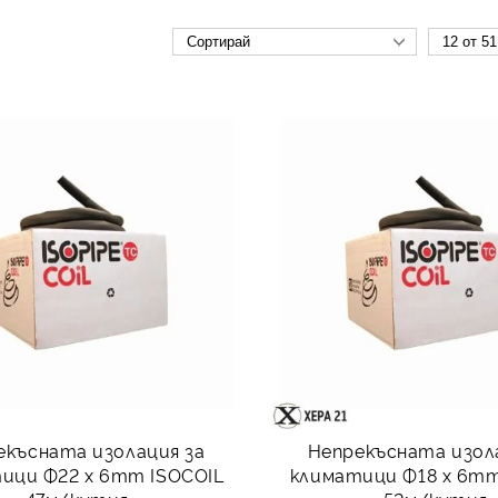
екъсната изолация за
Непрекъсната изол
ици Ф22 x 6mm ISOCOIL
климатици Ф18 x 6mm