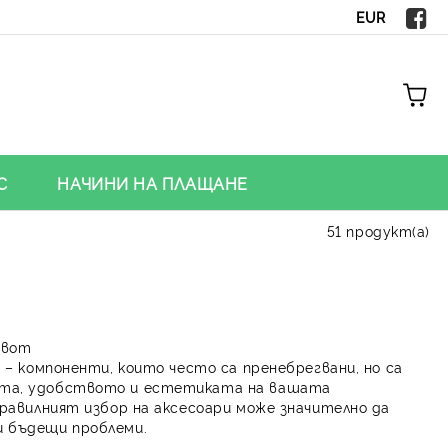
EUR
С
НАЧИНИ НА ПЛАЩАНЕ
51 продукт(а)
ивот
и
– компоненти, които често са пренебрегвани, но са
тта, удобството и естетиката на вашата
равилният избор на аксесоари може значително да
 бъдещи проблеми.