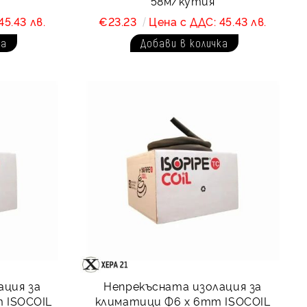
58м/кутия
45.43 лв.
€23.23
Цена с ДДС: 45.43 лв.
ация за
Непрекъсната изолация за
 ISOCOIL
климатици Ф6 x 6mm ISOCOIL