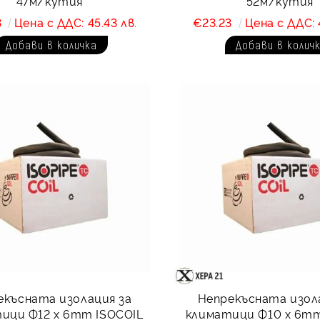
47м/кутия
52м/кутия
3
Цена с ДДС: 45.43 лв.
€23.23
Цена с ДДС: 
екъсната изолация за
Непрекъсната изол
ици Ф12 x 6mm ISOCOIL
климатици Ф10 x 6mm