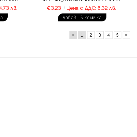
.73 лв.
€3.23
Цена с ДДС: 6.32 лв.
«
»
1
2
3
4
5