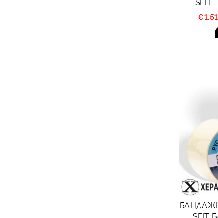
SFIT
€1.5
БАНДАЖН
SFIT 