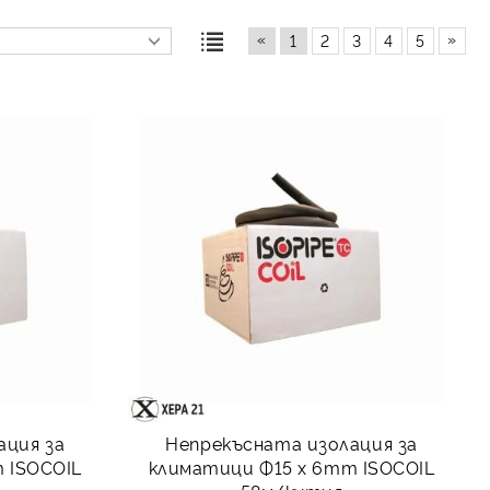
«
»
1
2
3
4
5
ация за
Непрекъсната изолация за
 ISOCOIL
климатици Ф15 x 6mm ISOCOIL