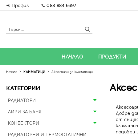
Профил
088 884 6697
НАЧАЛО
ПРОДУКТИ
Начало
КЛИМАТИЦИ
Аксесоари за климатици
Аксес
КАТЕГОРИИ
РАДИАТОРИ
Аксесоар
Алуминиеви радиатори
ЛИРИ ЗА БАНЯ
Добре до
от същес
Панелни радиатори
Алуминиеви лири
КОНВЕКТОРИ
климатич
подобри 
Аксесоари за радиатори
Стоманени лири
Подови конвектори
РАДИАТОРНИ И ТЕРМОСТАТИЧНИ