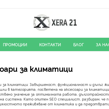
ПРОМОЦИИ
КОНТАКТИ
БЛОГ
ЗА НА
оари за климатици
и за климатици: Завършеност, функционалност и дълъг ж
шли в категорията, посветена на
аксесоари за климатиц
твено значение за оптималната работа, дълготрайнос
на система. Като опитен SEO специалист, разбирам, че п
цялостното преживяване от климатика и да предотврати