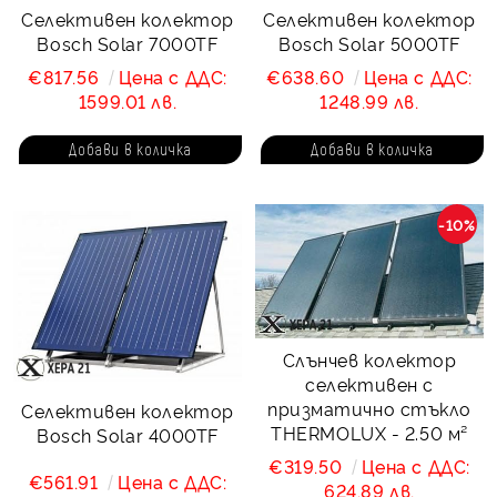
Селективен колектор
Селективен колектор
Bosch Solar 7000TF
Bosch Solar 5000TF
€817.56
Цена с ДДС:
€638.60
Цена с ДДС:
1599.01 лв.
1248.99 лв.
-10%
Слънчев колектор
селективен с
призматично стъкло
Селективен колектор
THERMOLUX - 2.50 м²
Bosch Solar 4000TF
€319.50
Цена с ДДС:
€561.91
Цена с ДДС:
624.89 лв.