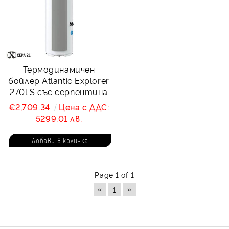
Термодинамичен
бойлер Atlantic Explorer
270l S със серпентина
€2,709.34
Цена с ДДС:
5299.01 лв.
Page 1 of 1
«
»
1