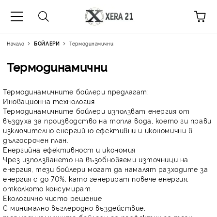
Начало
БОЙЛЕРИ
Термодинамични
Термодинамични
Термодинамичните бойлери предлагат:
Иновационна технология
Термодинамичните бойлери използват енергия от
въздуха за производство на топла вода, което ги прави
изключително енергийно ефективни и икономични в
дългосрочен план.
Енергийна ефективност и икономия
Чрез използването на възобновяеми източници на
енергия, тези бойлери могат да намалят разходите за
енергия с до 70%, като генерират повече енергия,
отколкото консумират.
Екологично чисто решение
С минимално въглеродно въздействие,