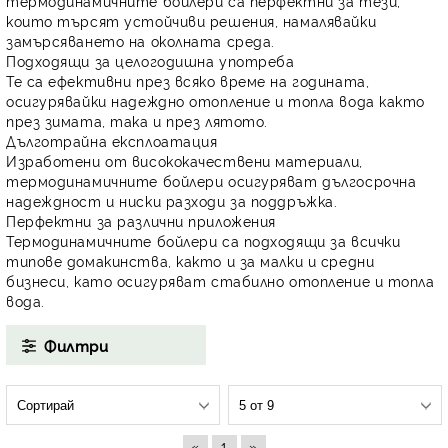
термодинамичните бойлери са перфектни за тези,
които търсят устойчиви решения, намалявайки
замърсяването на околната среда.
Подходящи за целогодишна употреба
Те са ефективни през всяко време на годината,
осигурявайки надеждно отопление и топла вода както
през зимата, така и през лятото.
Дълготрайна експлоатация
Изработени от висококачествени материали,
термодинамичните бойлери осигуряват дългосрочна
надеждност и ниски разходи за поддръжка.
Перфектни за различни приложения
Термодинамичните бойлери са подходящи за всички
типове домакинства, както и за малки и средни
бизнеси, като осигуряват стабилно отопление и топла
вода.
Филтри
«
»
1