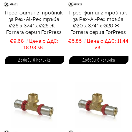
Прес-фитинг тройник
Прес-фитинг тройник
за Pex-Al-Pex тръба
за Pex-Al-Pex тръба
Ø26 х 3/4" х Ø26 Ж -
Ø20 х 3/4" х Ø20 Ж -
Fornara серия ForPress
Fornara серия ForPress
€9.68
Цена с ДДС:
€5.85
Цена с ДДС: 11.44
18.93 лв.
лв.