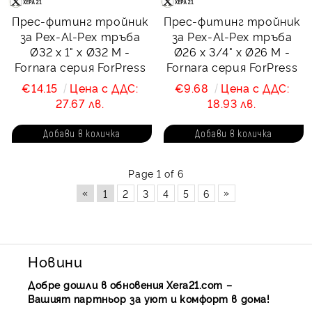
Прес-фитинг тройник
Прес-фитинг тройник
за Pex-Al-Pex тръба
за Pex-Al-Pex тръба
Ø32 х 1" х Ø32 М -
Ø26 х 3/4" х Ø26 М -
Fornara серия ForPress
Fornara серия ForPress
€14.15
Цена с ДДС:
€9.68
Цена с ДДС:
27.67 лв.
18.93 лв.
Page 1 of 6
«
»
1
2
3
4
5
6
Новини
Добре дошли в обновения Xera21.com –
Вашият партньор за уют и комфорт в дома!