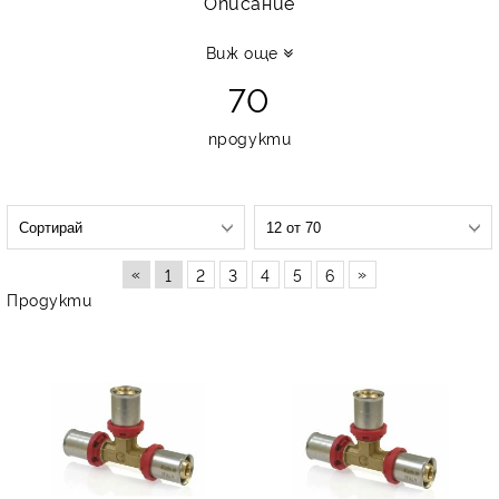
Описание
Виж още
70
продукти
«
»
1
2
3
4
5
6
Продукти