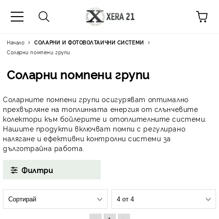
Начало
СОЛАРНИ И ФОТОВОЛТАИЧНИ СИСТЕМИ
Соларни помпени групи
Соларни помпени групи
Соларните помпени групи
осигуряват
оптимално
прехвърляне на топлинната енергия от слънчевите
колектори към бойлерите и отоплителните системи.
Нашите продукти включват
помпи с регулирано
налягане
и
ефективни контролни системи
за
дълготрайна работа.
Филтри
«
»