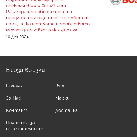
спокойствие с Xera21.com.
Разгледайте обновените ни
предложения още днес и се убедете
сами, че качеството и удобството
могат да вървят ръка за ръка.
18 Дек 2024
Бързи връзки:
Начало
Вход
За Нас
Марки
Контакт
Доставка
Политика за
поверителност