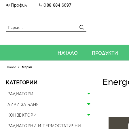
Профил
088 884 6697
НАЧАЛО
ПРОДУКТИ
Начало
Марки
Energ
КАТЕГОРИИ
РАДИАТОРИ
Алуминиеви радиатори
ЛИРИ ЗА БАНЯ
Панелни радиатори
Алуминиеви лири
КОНВЕКТОРИ
Аксесоари за радиатори
Стоманени лири
Подови конвектори
РАДИАТОРНИ И ТЕРМОСТАТИЧНИ