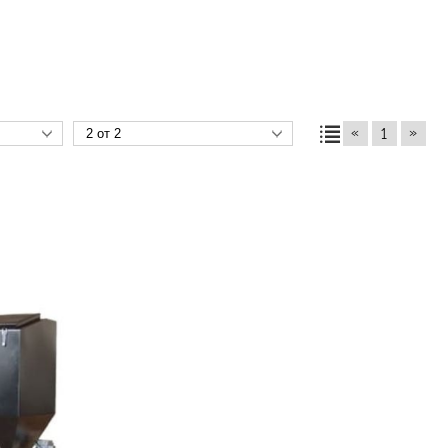
«
»
1