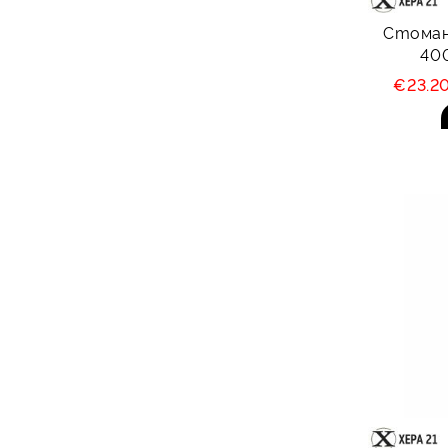
Стомане
40
€23.2