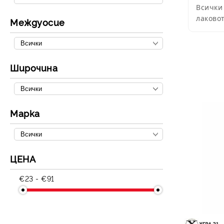
Всички
Заваръчни инстументи и
Моноблок LG
Единичен сплит HYUNDAI
Термопомпи Bosch
лаково
Междуосие
консумативи
Моноблок HYUNDAI
Широчина
Марка
ЦЕНА
€23 - €91