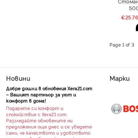
Стомане
500
€25.7
Page 1 of 3
Новини
Марки
Добре дошли в обновения Xera21.com
– Вашият партньор за уют и
комфорт в дома!
Подарете си комфорт и
спокойствие с Xera21.com.
Разгледайте обновените ни
предложения още днес и се убедете
сами, че качеството и удобството