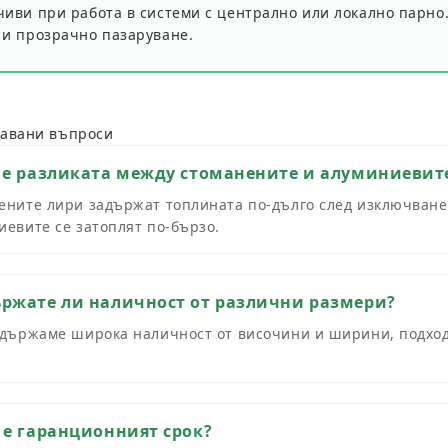
чиви при работа в системи с централно или локално парно
 и прозрачно пазаруване.
давани въпроси
 е разликата между стоманените и алуминиевит
ените лири задържат топлината по-дълго след изключване н
иевите се затоплят по-бързо.
ржате ли наличност от различни размери?
ддържаме широка наличност от височини и ширини, подход
 е гаранционният срок?