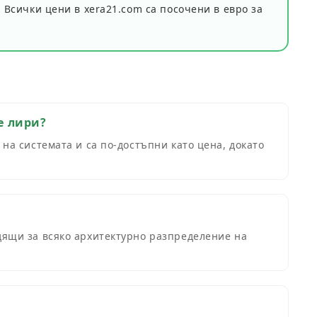
. Всички цени в xera21.com са посочени в
евро
за
е лири?
а системата и са по-достъпни като цена, докато
ящи за всяко архитектурно разпределение на