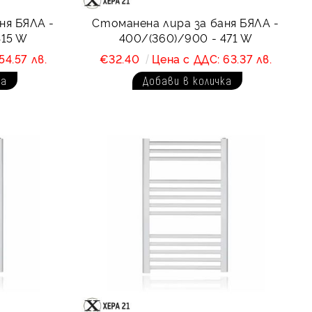
ня БЯЛА -
Стоманена лира за баня БЯЛА -
415 W
400/(360)/900 - 471 W
54.57 лв.
€32.40
Цена с ДДС: 63.37 лв.