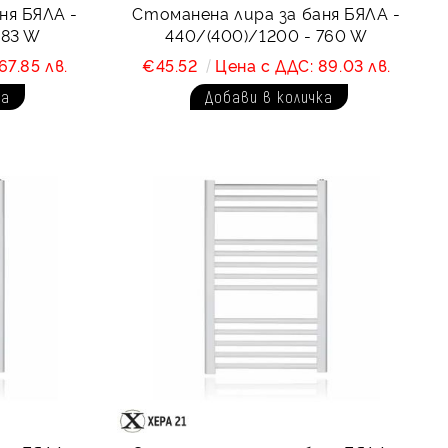
ня БЯЛА -
Стоманена лира за баня БЯЛА -
483 W
440/(400)/1200 - 760 W
67.85 лв.
€45.52
Цена с ДДС: 89.03 лв.