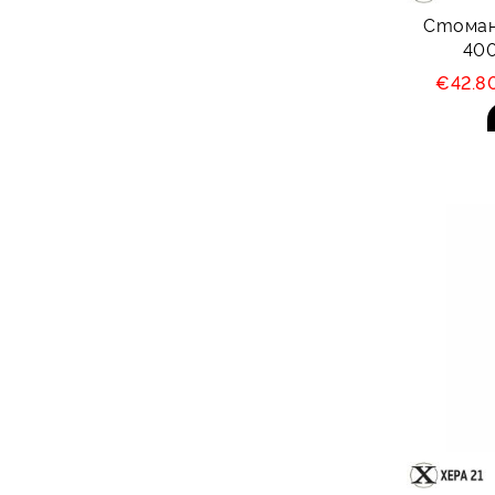
Стомане
400
€42.8