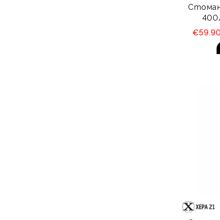
Стомане
400
€59.9