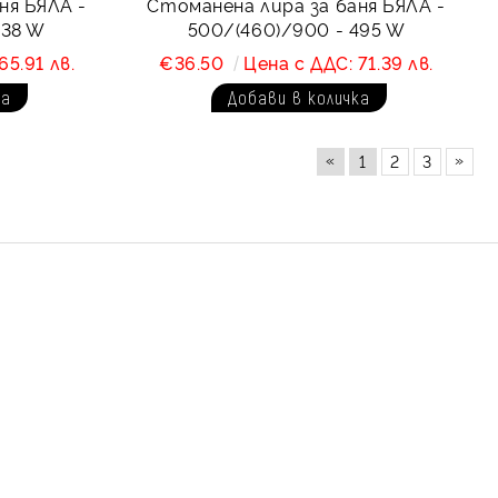
ня БЯЛА -
Стоманена лира за баня БЯЛА -
438 W
500/(460)/900 - 495 W
65.91 лв.
€36.50
Цена с ДДС: 71.39 лв.
«
»
1
2
3