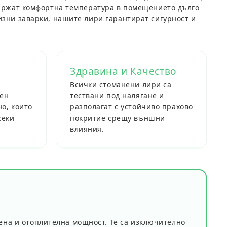
държат комфортна температура в помещението дълго
зни заварки, нашите лири гарантират сигурност и
Здравина и Качество
Всички стоманени лири са
рен
тествани под налягане и
о, които
разполагат с устойчиво прахово
секи
покритие срещу външни
влияния.
на и отоплителна мощност. Те са изключително