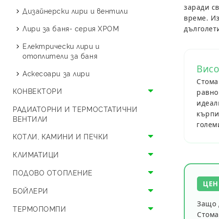
заради с
Дизайнерски радиатори
Дизайнерски лири и вентили
време. И
Дизайнерски радиатори Art
Лири за баня- серия ХРОМ
дълголет
CUSTOM
Електрически лири и
Дизайнерски огледални
отоплители за баня
радиатори Art REFLEX
Висо
Аскесоари за лири
Стома
Дизайнерски радиатори Art
КОНВЕКТОРИ
Texture
равно
идеал
Подови конвектори
РАДИАТОРНИ И ТЕРМОСТАТИЧНИ
кърпи
ВЕНТИЛИ
голем
Стенни конвектори
КОТЛИ, КАМИНИ И ПЕЧКИ
Вентилаторни конвектори
Котли
КЛИМАТИЦИ
Аксесоари за конвектори
Пелетни котли
Камини и печки на дърва
Климатици за високостенен
ПОДОВО ОТОПЛЕНИЕ
монтаж
ЦЕН
Газови котли
Сухи камини
Пелетни камини
Колектори за подово
БОЙЛЕРИ
Конзолни климатици
Защо 
Котли на твърдо гориво
Камини с водна риза
Подложки за подово
Пелетни камини с водна риза
Камини за вграждане
Вертикални бойлери
ТЕРМОПОМПИ
Стома
Мултисплит климатици