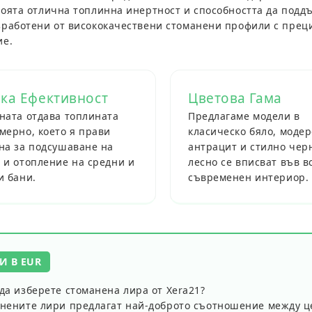
воята отлична топлинна инертност и способността да под
зработени от висококачествени стоманени профили с преци
ие.
ка Ефективност
Цветова Гама
ната отдава топлината
Предлагаме модели в
мерно, което я прави
класическо бяло, моде
на за подсушаване на
антрацит и стилно черн
 и отопление на средни и
лесно се вписват във в
и бани.
съвременен интериор.
И В EUR
да изберете стоманена лира от Xera21?
нените лири предлагат най-доброто съотношение между це