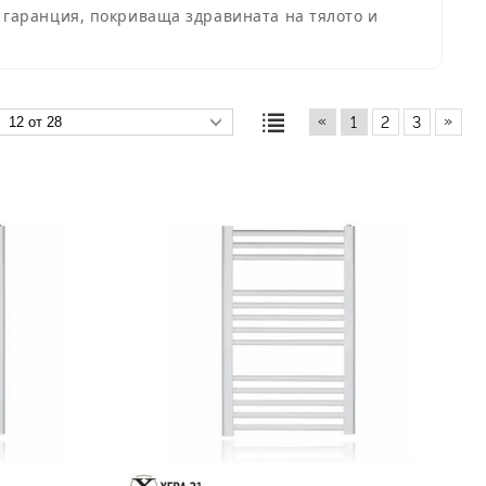
 гаранция, покриваща здравината на тялото и
«
»
1
2
3