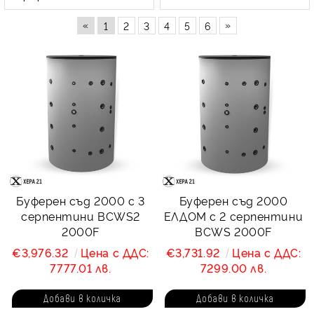
«
»
1
2
3
4
5
6
Буферен съд 2000 с 3
Буферен съд 2000
серпентини BCWS2
ЕЛДОМ с 2 серпентини
2000F
BCWS 2000F
€3,976.32
Цена с ДДС:
€3,731.92
Цена с ДДС:
7777.01 лв.
7299.00 лв.