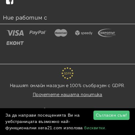
Ние работим с
GDPR
Нашият онлайн магазин е 100% съобразен с GDPR.
Прочетете нашата политика
Моите лични данни
За да направи посещенията Ви на
Съгласен съм!
уебстраницата възможно най-
функционални xera21.com използва
бисквитки.
Онлайн магазин от SELITON