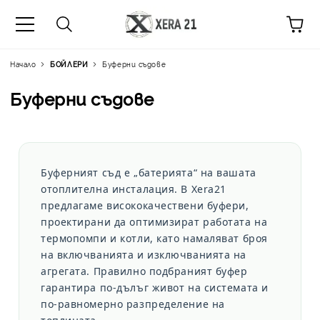
Начало
БОЙЛЕРИ
Буферни съдове
Буферни съдове
Буферният съд е „батерията“ на вашата
отоплителна инсталация. В
Xera21
предлагаме висококачествени буфери,
проектирани да оптимизират работата на
термопомпи и котли, като намаляват броя
на включванията и изключванията на
агрегата. Правилно подбраният буфер
гарантира по-дълъг живот на системата и
по-равномерно разпределение на