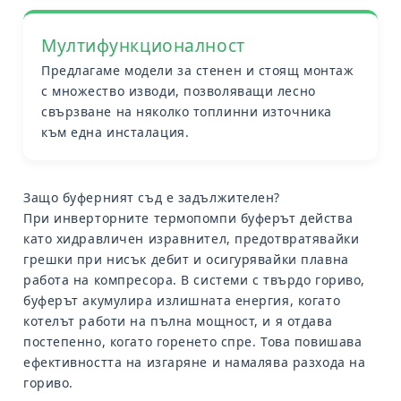
Мултифункционалност
Предлагаме модели за стенен и стоящ монтаж
с множество изводи, позволяващи лесно
свързване на няколко топлинни източника
към една инсталация.
Защо буферният съд е задължителен?
При инверторните термопомпи буферът действа
като хидравличен изравнител, предотвратявайки
грешки при нисък дебит и осигурявайки плавна
работа на компресора. В системи с твърдо гориво,
буферът акумулира излишната енергия, когато
котелът работи на пълна мощност, и я отдава
постепенно, когато горенето спре. Това повишава
ефективността на изгаряне и намалява разхода на
гориво.