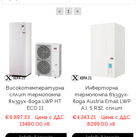
«
»
1
Инверторна
Високотемпературна
термопомпа въздух-
сплит термопомпа
вода Austria Email LWP
въздух-вода LWP HT
A.I. 5 R32, сплит
ECO 11
€4,243.21
Цена с ДДС:
€6,897.33
Цена с ДДС:
8299.00 лв.
13490.00 лв.