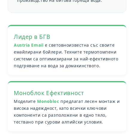
производство на битова гореща вода.
Лидер в БГВ
Austria Email
е световноизвестна със своите
емайлирани бойлери. Техните термопомпени
системи са оптимизирани за най-ефективното
подгряване на вода за домакинството.
Моноблок Ефективност
Моделите
Monobloc
предлагат лесен монтаж и
висока надеждност, като всички ключови
компоненти са разположени в едно тяло,
тествано при сурови алпийски условия.