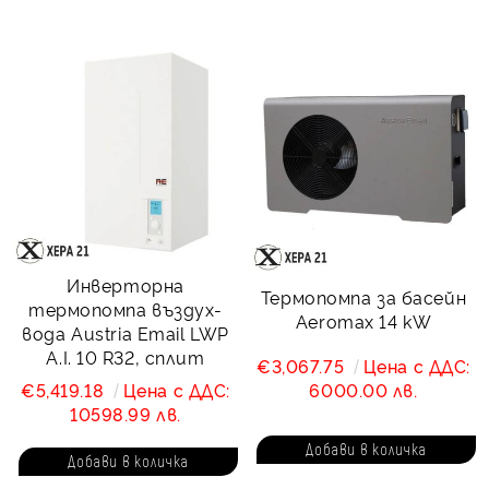
Инверторна
Термопомпa за басейн
термопомпа въздух-
Aeromax 14 kW
вода Austria Email LWP
A.I. 10 R32, сплит
€3,067.75
Цена с ДДС:
€5,419.18
Цена с ДДС:
6000.00 лв.
10598.99 лв.