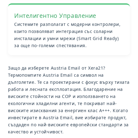
Интелигентно Управление
Системите разполагат с модерни контролери,
които позволяват интеграция със соларни
инсталации и умни мрежи (Smart Grid Ready)
за още по-големи спестявания.
Защо да изберете Austria Email от Xera21?
Термопомпите
Austria Email
са символ на
дълголетие. Те са проектирани с фокус върху тихата
работа и лесната експлоатация. Благодарение на
високите стойности на COP и използването на
екологични хладилни агенти, те покриват най-
високите изисквания за енергиен клас A+++. Когато
инвестирате в Austria Email, вие избирате продукт,
създаден по най-високите европейски стандарти за
качество и устойчивост.