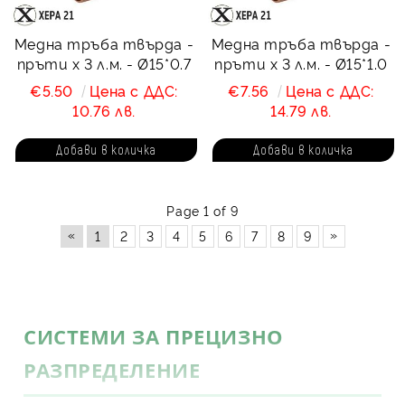
Медна тръба твърда -
Медна тръба твърда -
пръти х 3 л.м. - Ø15*0.7
пръти х 3 л.м. - Ø15*1.0
€5.50
Цена с ДДС:
€7.56
Цена с ДДС:
10.76 лв.
14.79 лв.
Page 1 of 9
«
»
1
2
3
4
5
6
7
8
9
СИСТЕМИ ЗА ПРЕЦИЗНО
РАЗПРЕДЕЛЕНИЕ