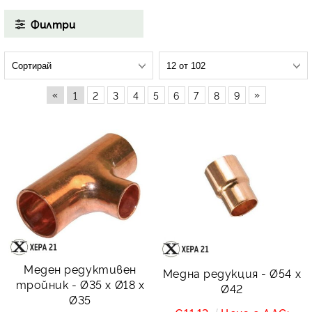
Филтри
«
»
1
2
3
4
5
6
7
8
9
Меден редуктивен
Медна редукция - Ø54 x
тройник - Ø35 x Ø18 x
Ø42
Ø35