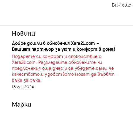
Виж още
Правилното оразмеряване на колекторната група е
ключът към балансираната отоплителна система. В
Xera21
залагаме на доказани италиански
производители, които гарантират липса на шумови
Новини
ефекти и минимално хидравлично съпротивление.
Добре дошли в обновения Xera21.com –
Вашият партньор за уют и комфорт в дома!
Подарете си комфорт и спокойствие с
Колектори Luxor и Fornara
Xera21.com. Разгледайте обновените ни
предложения още днес и се убедете сами, че
Изработени от висококачествен месинг,
качеството и удобството могат да вървят
ръка за ръка.
нашите колектори предлагат от 2 до 12
18 Дек 2024
извода. Подходящи за радиаторно
отопление и системи с адаптори за тръби с
Марки
алуминиева вложка.