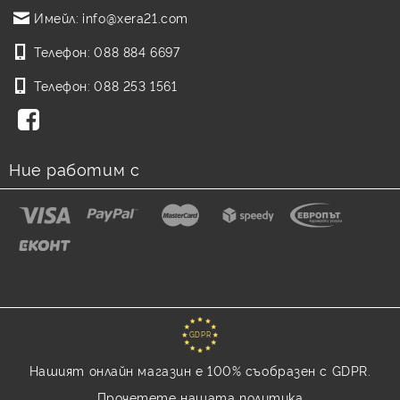
Имейл:
info@xera21.com
щампован и асемблиран
колектор?
Телефон:
088 884 6697
Телефон:
088 253 1561
Мога ли да монтирам
колектори за подово отопление
в тези кутии?
Ние работим с
GDPR
Нашият онлайн магазин е 100% съобразен с GDPR.
Прочетете нашата политика