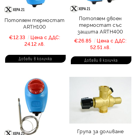
Потопяем двоен
Потопяем термостат
термостат със
ARTH100
защита ARTH400
€12.33
Цена с ДДС:
€26.85
Цена с ДДС:
24.12 лв.
52.51 лв.
Група за доливане