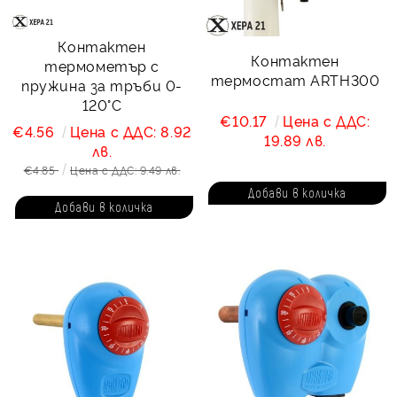
Контактен
Контактен
термометър с
термостат ARTH300
пружина за тръби 0-
120°С
€10.17
Цена с ДДС:
€4.56
Цена с ДДС: 8.92
19.89 лв.
лв.
€4.85
Цена с ДДС: 9.49 лв.