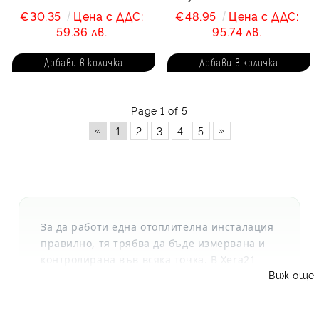
€30.35
Цена с ДДС:
€48.95
Цена с ДДС:
59.36 лв.
95.74 лв.
Page 1 of 5
«
»
1
2
3
4
5
За да работи една отоплителна инсталация
правилно, тя трябва да бъде измервана и
контролирана във всяка точка. В
Xera21
Виж още
предлагаме пълен набор от прецизни
уреди – от капилярни термометри и
термостати до интелигентни соларни