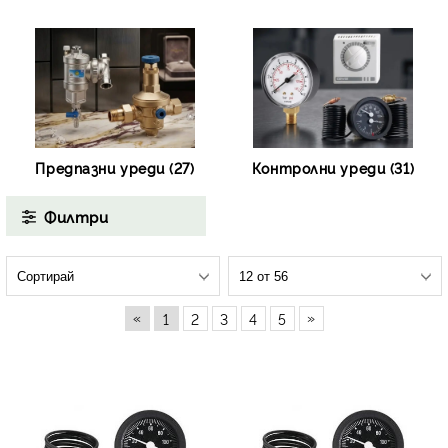
Предпазни уреди (27)
Контролни уреди (31)
Филтри
«
»
1
2
3
4
5