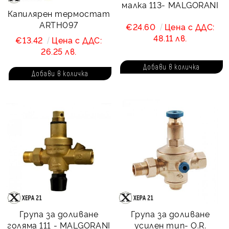
малка 113- MALGORANI
Капилярен термостат
ARTH097
€24.60
Цена с ДДС:
48.11 лв.
€13.42
Цена с ДДС:
26.25 лв.
Група за доливане
Група за доливане
голяма 111 - MALGORANI
усилен тип- O.R.