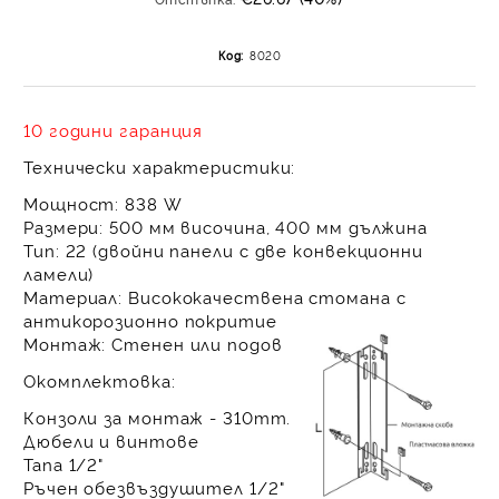
на поръчката се разпр
равни месечни вноски 
Код:
8020
За покупки на стойнос
/ €1022.61
10 години гаранция
Технически характеристики:
Мощност:
838 W
Размери:
500 мм височина, 400 мм дължина
Тип:
22 (двойни панели с две конвекционни
ламели)
Материал:
Висококачествена стомана с
антикорозионно покритие
Монтаж:
Стенен или подов
Окомплектовка:
Конзоли за монтаж - 310mm.
Дюбели и винтове
Тапа 1/2"
Ръчен обезвъздушител 1/2"