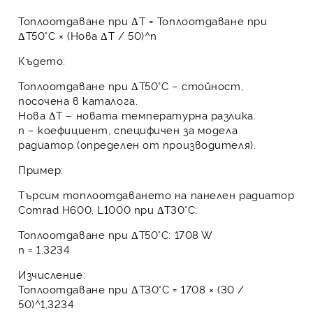
Топлоотдаване при ΔT = Топлоотдаване при
ΔT50°C × (Нова ΔT / 50)^n
Където:
Топлоотдаване при ΔT50°C
– стойност,
посочена в каталога.
Нова ΔT
– новата температурна разлика.
n
– коефициент, специфичен за модела
радиатор (определен от производителя).
Пример:
Търсим топлоотдаването на
панелен радиатор
Comrad H600, L1000
при ΔT30°C:
Топлоотдаване при ΔT50°C: 1708 W
n
= 1,3234
Изчисление:
Топлоотдаване при ΔT30°C = 1708 × (30 /
50)^1,3234