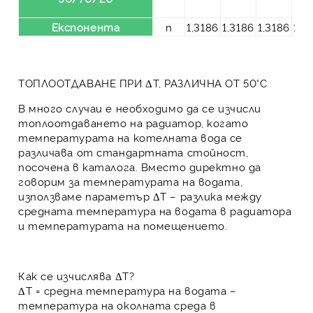
Експонента
n
1,3186
1,3186
1,3186
1,3
ТОПЛООТДАВАНЕ ПРИ ΔT, РАЗЛИЧНА ОТ 50°C
В много случаи е необходимо да се изчисли
топлоотдаването на радиатор, когато
температурата на котелната вода се
различава от стандартната стойност,
посочена в каталога. Вместо директно да
говорим за температурата на водата,
използваме параметър
ΔT
– разлика между
средната температура на водата в радиатора
и температурата на помещението.
Как се изчислява ΔT?
ΔT
= средна температура на водата –
температура на околната среда в