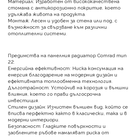
Материал:
Изработен от висококачествена
стомана с антикорозионно покритие, което
удължава живота на продукта.
Монтаж:
Лесен и удобен за стена или под, с
възможност за свързване към различни
отоплителни системи.
Предимства на панелния радиатор Comrad тип
22:
Енергийна ефективност:
Ниска консумация на
енергия благодарение на модерния дизайн и
ефективната топлообменна технология.
Дълготрайност:
Устойчив на корозия и външни
влияния, което го прави дългосрочна
инвестиция.
Стилен дизайн:
Изчистен външен вид, който се
вписва перфектно както в класически, така и в
модерни интериори.
Безопасност:
Гладките повърхности и
заоблените ръбове намаляват риска от