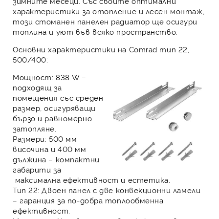
зимните месеци. Със своите оптимални
характеристики за отопление и лесен монтаж,
този стоманен панелен радиатор ще осигури
топлина и уют във всяко пространство.
Основни характеристики на Comrad тип 22,
500/400:
Мощност:
838 W –
подходящ за
помещения със среден
размер, осигуряващи
бързо и равномерно
затопляне.
Размери:
500 мм
височина и 400 мм
дължина – компактни
габарити за
максимална ефективност и естетика.
Тип 22:
Двоен панел с две конвекционни ламели
– гаранция за по-добра топлообменна
ефективност.