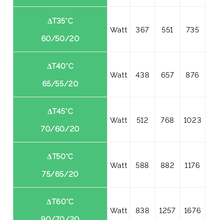
ΔT35°C
Watt
367
551
735
91
60/50/20
ΔT40°C
Watt
438
657
876
10
65/55/20
ΔT45°C
Watt
512
768
1023
12
70/60/20
ΔT50°C
Watt
588
882
1176
14
75/65/20
ΔT60°C
Watt
838
1257
1676
20
90/70/20