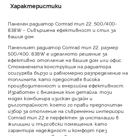
Характеристики
Панелен радиатор Comrad тип 22, 500/400-
838W – Съвършена ефективност и стил за
вашия дом
Панелният радиатор Comrad тип 22, размер
500/400, 838W
е идеалното решение за
ефективно отопление на вашия дом или офис.
Стоманената конструкция на радиатора
осигурява бързо и равномерно разпределение на
топлината, като предоставя висока
производителност и енергийна ефективност.
Изработен с внимание към детайла, този
модел комбинира изискан дизайн и
дълготрайност, което го прави предпочитан
избор за отопление на съвременни интериори.
Comrad тип 22 е перфектен за инсталации в
жилищни и търговски помещения, като
гарантира надеждност и комфорт през