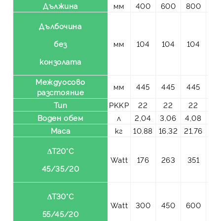
Дължина
мм
400
600
800
10
Дълбочина
без
мм
104
104
104
10
конзолата
Междуосово
мм
445
445
445
44
разстояние
Тип
PKKP
22
22
22
2
Воден обем
л
2,04
3,06
4,08
5,
Маса
кг
10,88
16,32
21,76
27
ΔT20°C
Watt
176
263
351
43
45/35/20
ΔT30°C
Watt
300
450
600
75
55/45/20