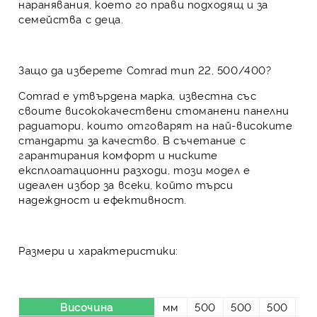
наранявания, което го прави подходящ и за
семейства с деца.
Защо да изберете Comrad тип 22, 500/400?
Comrad е утвърдена марка, известна със
своите висококачествени стоманени панелни
радиатори, които отговарят на най-високите
стандарти за качество. В съчетание с
гарантирания комфорт и ниските
експлоатационни разходи, този модел е
идеален избор за всеки, който търси
надеждност и ефективност.
Размери и характеристики:
Височина
мм
500
500
500
50