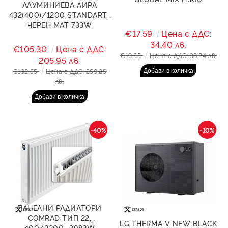
АЛУМИНИЕВА ЛИРА
432(400)/1200 STANDART-
ЧЕРЕН МАТ 733W
€17.59
Цена с ДДС:
34.40 лв.
€105.30
Цена с ДДС:
€19.55
Цена с ДДС: 38.24 лв.
205.95 лв.
€132.55
Цена с ДДС: 259.25
лв.
-40%
-10%
ПАНЕЛНИ РАДИАТОРИ
COMRAD ТИП 22,
LG THERMA V NEW BLACK
400/2200- 3982W