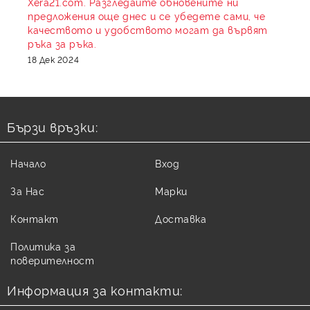
Xera21.com. Разгледайте обновените ни
предложения още днес и се убедете сами, че
качеството и удобството могат да вървят
ръка за ръка.
18 Дек 2024
Бързи връзки:
Начало
Вход
За Нас
Марки
Контакт
Доставка
Политика за
поверителност
Информация за контакти: