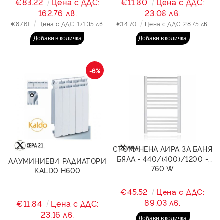
€83.22
Цена с ДДС:
€11.80
Цена с ДДС:
162.76 лв.
23.08 лв.
€87.61
Цена с ДДС: 171.35 лв.
€14.70
Цена с ДДС: 28.75 лв.
-6%
СТОМАНЕНА ЛИРА ЗА БАНЯ
БЯЛА - 440/(400)/1200 -
АЛУМИНИЕВИ РАДИАТОРИ
760 W
KALDO H600
€45.52
Цена с ДДС:
89.03 лв.
€11.84
Цена с ДДС:
23.16 лв.