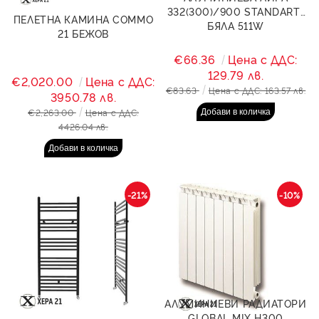
332(300)/900 STANDART-
ПЕЛЕТНА КАМИНА COMMO
БЯЛА 511W
21 БЕЖОВ
€66.36
Цена с ДДС:
129.79 лв.
€2,020.00
Цена с ДДС:
€83.63
Цена с ДДС: 163.57 лв.
3950.78 лв.
€2,263.00
Цена с ДДС:
4426.04 лв.
-21%
-10%
АЛУМИНИЕВИ РАДИАТОРИ
GLOBAL MIX H300