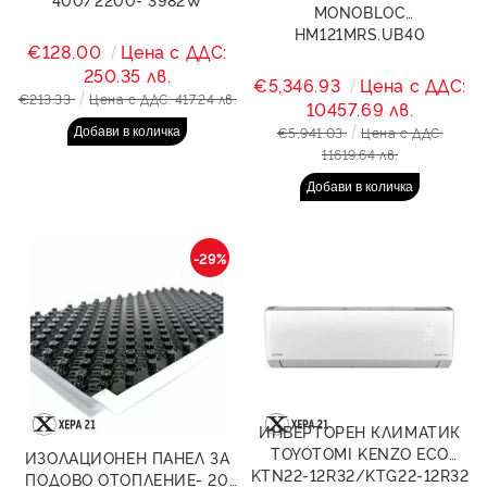
MONOBLOC
HM121MRS.UB40
€128.00
Цена с ДДС:
250.35 лв.
€5,346.93
Цена с ДДС:
€213.33
Цена с ДДС: 417.24 лв.
10457.69 лв.
€5,941.03
Цена с ДДС:
11619.64 лв.
-29%
ИНВЕРТОРЕН КЛИМАТИК
TOYOTOMI KENZO ECO
ИЗОЛАЦИОНЕН ПАНЕЛ ЗА
KTN22-12R32/KTG22-12R32
ПОДОВО ОТОПЛЕНИЕ- 20