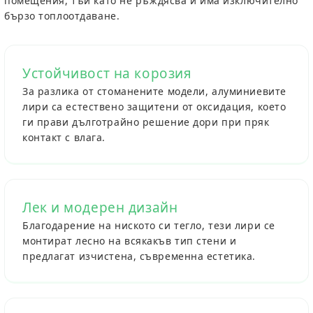
помещения, тъй като не ръждясва и има изключително
бързо топлоотдаване.
Устойчивост на корозия
За разлика от стоманените модели, алуминиевите
лири са естествено защитени от оксидация, което
ги прави дълготрайно решение дори при пряк
контакт с влага.
Лек и модерен дизайн
Благодарение на ниското си тегло, тези лири се
монтират лесно на всякакъв тип стени и
предлагат изчистена, съвременна естетика.