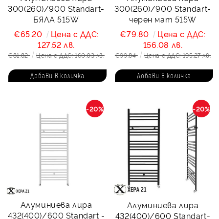
300(260)/900 Standart-
300(260)/900 Standart-
БЯЛА 515W
черен мат 515W
€65.20
Цена с ДДС:
€79.80
Цена с ДДС:
127.52 лв.
156.08 лв.
€81.82
Цена с ДДС: 160.03 лв.
€99.84
Цена с ДДС: 195.27 лв.
-20%
-20%
Алуминиева лира
Алуминиева лира
432(400)/600 Standart -
432(400)/600 Standart-