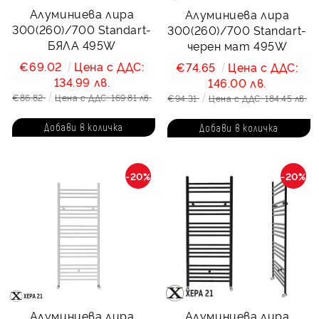
Алуминиева лира
Алуминиева лира
300(260)/700 Standart-
300(260)/700 Standart-
БЯЛА 495W
черен мат 495W
€69.02
Цена с ДДС:
€74.65
Цена с ДДС:
134.99 лв.
146.00 лв.
€86.82
Цена с ДДС: 169.81 лв.
€94.31
Цена с ДДС: 184.45 лв.
-20%
-20%
Алуминиева лира
Алуминиева лира