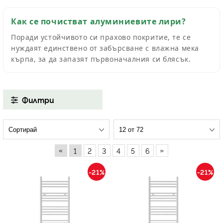
Как се почистват алуминиевите лири?
Поради устойчивото си прахово покритие, те се
нуждаят единствено от забърсване с влажна мека
кърпа, за да запазят първоначалния си блясък.
Филтри
«
»
1
2
3
4
5
6
-21%
-21%