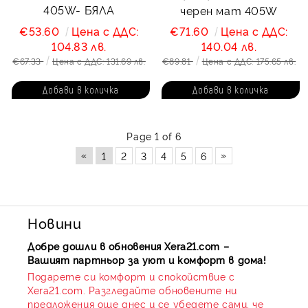
405W- БЯЛА
черен мат 405W
€53.60
Цена с ДДС:
€71.60
Цена с ДДС:
104.83 лв.
140.04 лв.
€67.33
Цена с ДДС: 131.69 лв.
€89.81
Цена с ДДС: 175.65 лв.
Page 1 of 6
«
»
1
2
3
4
5
6
Новини
Добре дошли в обновения Xera21.com –
Вашият партньор за уют и комфорт в дома!
Подарете си комфорт и спокойствие с
Xera21.com. Разгледайте обновените ни
предложения още днес и се убедете сами, че