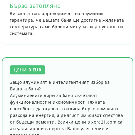
Бързо затопляне
Високата топлопроводимост на алуминия
гарантира, че Вашата баня ще достигне желаната
температура само броени минути след пускане на
системата.
ЦЕНИ В EUR
Защо алуминият е интелигентният избор за
Вашата баня?
Алуминиевите лири за баня съчетават
функционалност и икономичност. Тяхната
способност да отдават топлина бързо намалява
разхода на енергия, а дългият им живот спестява
от бъдещи ремонти. Всички цени в xera21.com са
актуализирани в
евро
за Ваше улеснение и