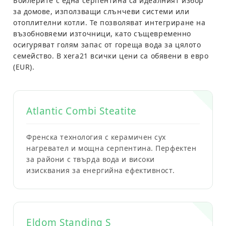
Бойлерите с една серпентина са идеалният избор
за домове, използващи слънчеви системи или
отоплителни котли. Те позволяват интегриране на
възобновяеми източници, като същевременно
осигуряват голям запас от гореща вода за цялото
семейство. В
xera21
всички цени са обявени в
евро
(EUR)
.
Atlantic Combi Steatite
Френска технология с керамичен сух
нагревател и мощна серпентина. Перфектен
за райони с твърда вода и високи
изисквания за енергийна ефективност.
Eldom Standing S