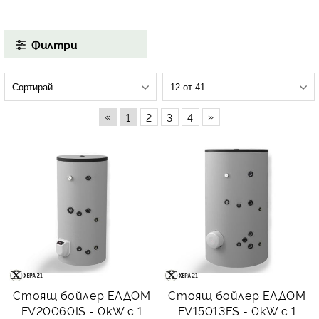
Филтри
«
»
1
2
3
4
Стоящ бойлер ЕЛДОМ
Стоящ бойлер ЕЛДОМ
FV20060IS - 0kW с 1
FV15013FS - 0kW с 1