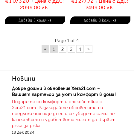
€1,073.20
Цена с ДДС:
€1,277.72
Цена с ДДС:
2099.00 лв.
2499.00 лв.
Page 1 of 4
«
»
1
2
3
4
Новини
Добре дошли в обновения Xera21.com –
Вашият партньор за уют и комфорт в дома!
Подарете си комфорт и спокойствие с
Xera21.com. Разгледайте обновените ни
предложения още днес и се убедете сами, че
качеството и удобството могат да вървят
ръка за ръка.
18 Дек 2024