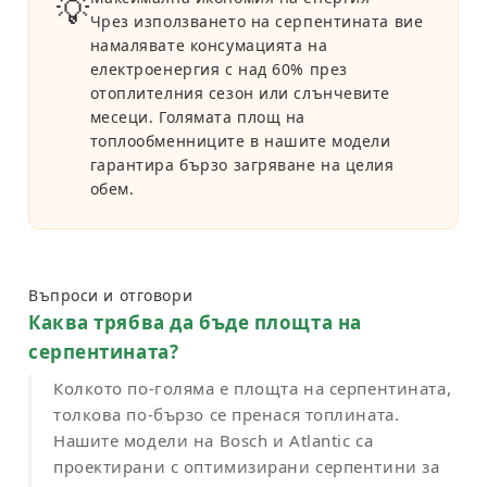
💡
Чрез използването на серпентината вие
намалявате консумацията на
електроенергия с над 60% през
отоплителния сезон или слънчевите
месеци. Голямата площ на
топлообменниците в нашите модели
гарантира бързо загряване на целия
обем.
Въпроси и отговори
Каква трябва да бъде площта на
серпентината?
Колкото по-голяма е площта на серпентината,
толкова по-бързо се пренася топлината.
Нашите модели на Bosch и Atlantic са
проектирани с оптимизирани серпентини за