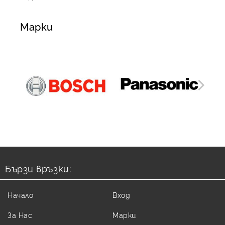
Марки
Бързи връзки:
Начало
Вход
За Нас
Марки