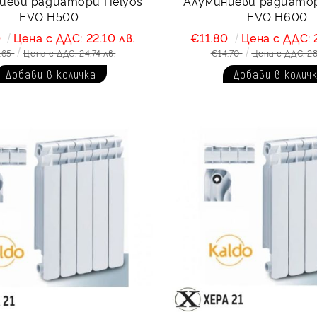
иеви радиатори Helyos
Алуминиеви радиатор
EVO Н500
EVO Н600
0
Цена с ДДС: 22.10 лв.
€11.80
Цена с ДДС: 
.65
Цена с ДДС: 24.74 лв.
€14.70
Цена с ДДС: 28