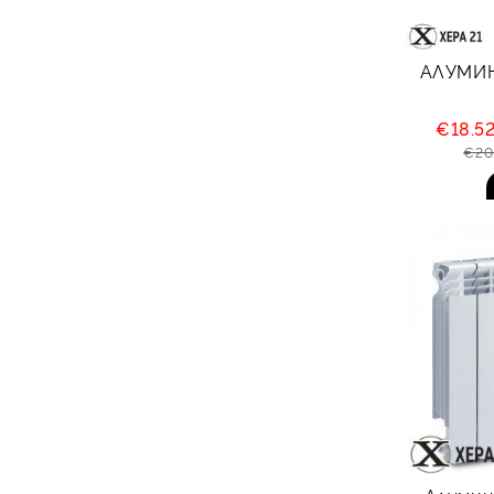
АЛУМИН
€18.5
€20