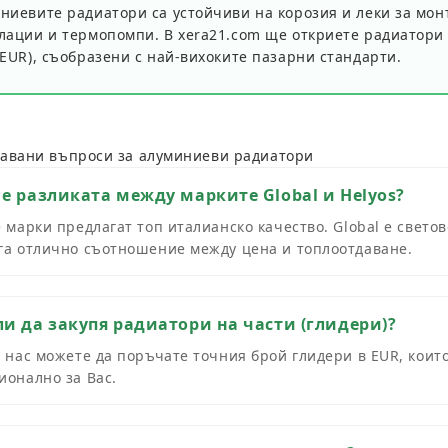
ниевите радиатори са устойчиви на корозия и леки за мон
лации и термопомпи. В xera21.com ще откриете радиатори
(EUR)
, съобразени с най-вихоките пазарни стандарти.
давани въпроси за алуминиеви радиатори
 е разликата между марките Global и Helyos?
 марки предлагат топ италианско качество. Global е светов
га отлично съотношение между цена и топлоотдаване.
ли да закупя радиатори на части (глидери)?
 нас можете да поръчате точния брой глидери в EUR, които
ионално за Вас.