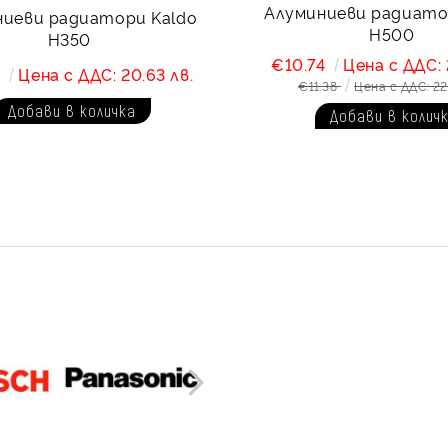
Алуминиеви радиато
ниеви радиатори Kaldo
H500
H350
€10.74
Цена с ДДС: 
5
Цена с ДДС: 20.63 лв.
€11.38
Цена с ДДС: 22