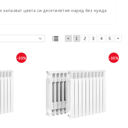
и запазват цвета си десетилетия наред без нужда
«
»
1
2
3
4
5
-10%
-10%