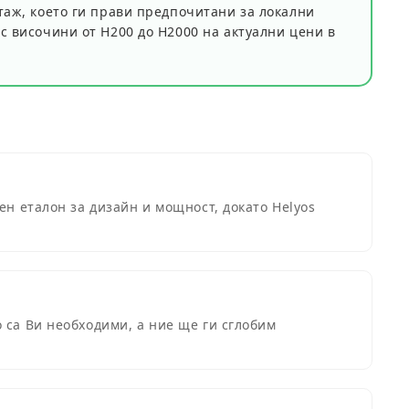
таж, което ги прави предпочитани за локални
 с височини от
H200 до H2000
на актуални цени в
ен еталон за дизайн и мощност, докато Helyos
 са Ви необходими, а ние ще ги сглобим