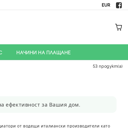
EUR
С
НАЧИНИ НА ПЛАЩАНЕ
53 продукт(а)
а ефективност за Вашия дом.
диатори
от водещи италиански производители като