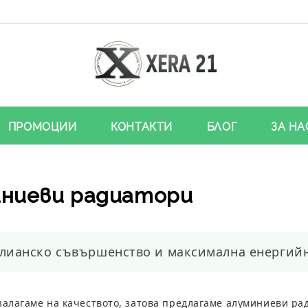
ПРОМОЦИИ
КОНТАКТИ
БЛОГ
ЗА НА
иниеви радиатори
лианско съвършенство и максимална енергийн
алагаме на качеството, затова предлагаме
алуминиеви ра