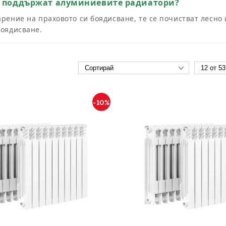
е поддържат алуминиевите радиатори?
рение на праховото си боядисване, те се почистват лесно 
боядисване.
-10%