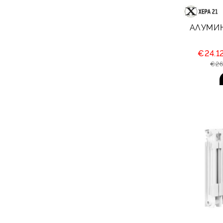
АЛУМИН
€24.1
€26