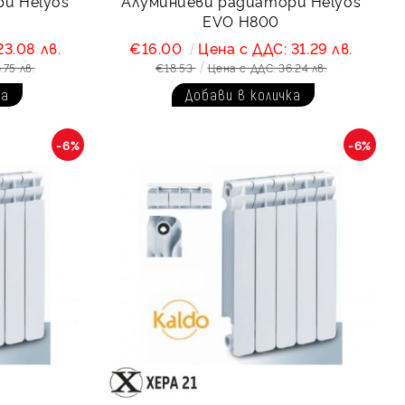
и Helyos
Алуминиеви радиатори Helyos
EVO Н800
23.08 лв.
€16.00
Цена с ДДС: 31.29 лв.
.75 лв.
€18.53
Цена с ДДС: 36.24 лв.
-6%
-6%