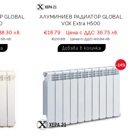
Р GLOBAL
АЛУМИНИЕВ РАДИАТОР GLOBAL
0
VOX Extra H500
38.30 лв.
€18.79
Цена с ДДС: 36.75 лв.
.56 лв.
€20.88
Цена с ДДС: 40.84 лв.
-14%