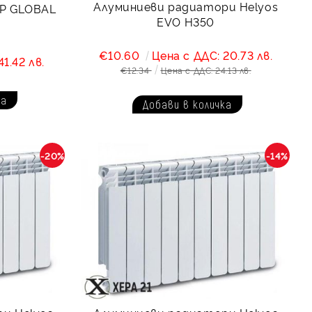
Алуминиеви радиатори Helyos
Р GLOBAL
EVO Н350
€10.60
Цена с ДДС: 20.73 лв.
1.42 лв.
€12.34
Цена с ДДС: 24.13 лв.
-20%
-14%