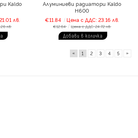
ри Kaldo
Алуминиеви радиатори Kaldo
H600
21.01 лв.
€11.84
Цена с ДДС: 23.16 лв.
.26 лв.
€12.64
Цена с ДДС: 24.72 лв.
«
»
1
2
3
4
5