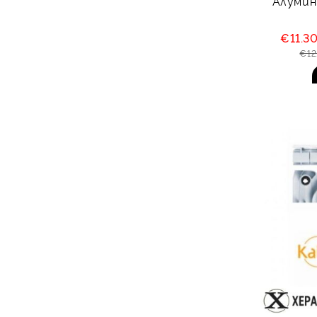
Алумин
€11.3
€12