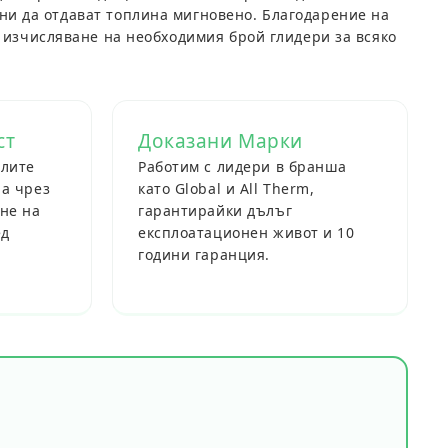
ани да отдават топлина мигновено. Благодарение на
 изчисляване на необходимия брой глидери за всяко
ст
Доказани Марки
елите
Работим с лидери в бранша
а чрез
като Global и All Therm,
не на
гарантирайки дълъг
ед
експлоатационен живот и 10
години гаранция.