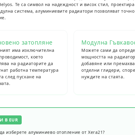
Helyos
. Те са символ на надеждност и висок стил, проектир
одулна система, алуминиевите радиатори позволяват точно
ие.
новено затопляне
Модулна Гъвкаво
ният има изключителна
Можете сами да опред
проводимост, което
мощността на радиатор
лява на радиаторите да
добавяне или премахва
гнат работна температура
отделни глидери, спор
га след пускане на
нуждите на стаята.
мата.
И В EUR
да изберете алуминиево отопление от Xera21?