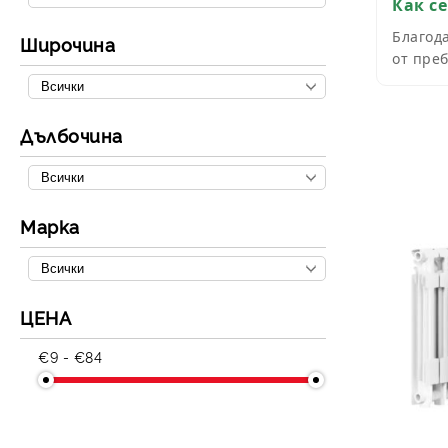
Как с
Благода
Широчина
от пре
Дълбочина
Марка
ЦЕНА
€9 - €84