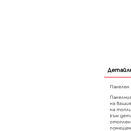
Детайл
Панелен
Панелни
на вашия
на топл
към дета
отоплен
помещен