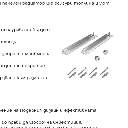
н панелен радиатор ще осигури топлина и уют
 осигуряващи бързо и
рити за
по-добра топлообменна
розионно покритие,
ързване към различни
рение на модерния дизайн и ефективната
 го прави дългосрочна инвестиция.
но както в класически, така и в модерни