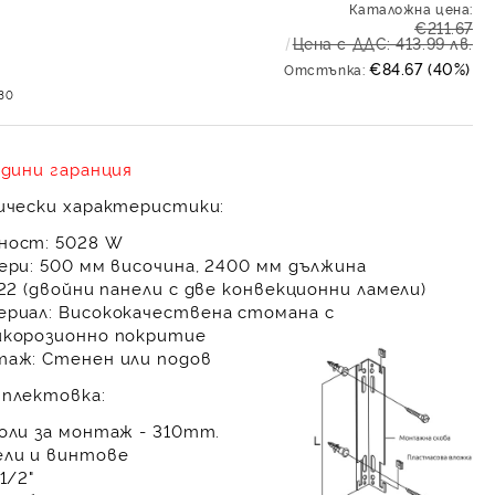
Каталожна цена:
€211.67
Цена с ДДС: 413.99 лв.
€84.67 (40%)
Отстъпка:
30
одини гаранция
ически характеристики:
ност:
5028 W
ери:
500 мм височина, 2400 мм дължина
22 (двойни панели с две конвекционни ламели)
риал:
Висококачествена стомана с
корозионно покритие
таж:
Стенен или подов
плектовка:
оли за монтаж - 310mm.
ли и винтове
1/2"