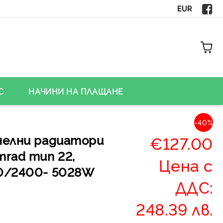
EUR
С
НАЧИНИ НА ПЛАЩАНЕ
-40%
нелни радиатори
€127.00
mrad тип 22,
Цена с
0/2400- 5028W
ДДС:
248.39 лв.