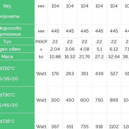
без
мм
104
104
104
104
104
1
онзолата
ждуосово
мм
445
445
445
445
445
4
зстояние
Тип
PKKP
22
22
22
22
22
2
ден обем
л
2,04
3,06
4,08
5,1
6,12
7,
Маса
кг
10,88
16,32
21,76
27,2
32,64
38
ΔT20°C
Watt
176
263
351
439
527
6
5/35/20
ΔT30°C
Watt
300
450
600
750
899
10
5/45/20
ΔT35°C
Watt
367
551
735
918
1102
12