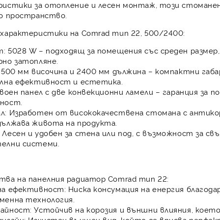
ристики за отопление и лесен монтаж, този стомане
ко пространство.
характеристики на Comrad тип 22, 500/2400:
т:
5028 W – подходящ за помещения със среден размер,
рно затопляне.
500 мм височина и 2400 мм дължина – компактни габа
лна ефективност и естетика.
воен панел с две конвекционни ламели – гаранция за 
ност.
л:
Изработен от висококачествена стомана с антико
дължава живота на продукта.
Лесен и удобен за стена или под, с възможност за св
елни системи.
тва на панелния радиатор Comrad тип 22:
на ефективност:
Ниска консумация на енергия благода
менна технология.
айност:
Устойчив на корозия и външни влияния, което
изайн:
Изчистен външен вид, който се вписва перфект