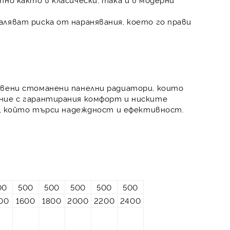
ляват риска от наранявания, което го прави
твени стоманени панелни радиатори, които
ние с гарантирания комфорт и ниските
ки, който търси надеждност и ефективност.
00
500
500
500
500
500
00
1600
1800
2000
2200
2400