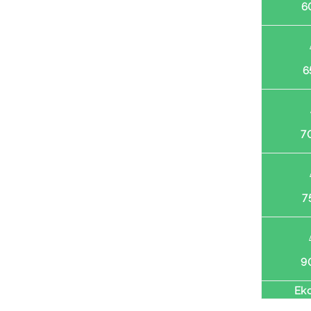
6
6
7
7
9
Ек