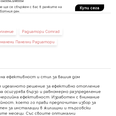
е ще се свържем с вас в рамките на
ботния ден.
пление
Радиатори Comrad
манени Панелни Радиатори
на ефективност и стил за вашия дом
 идеалното решение за ефективно отопление
а осигурява бързо и равномерно разпределение
енергийна ефективност. Изработен с внимание
айност, което го прави предпочитан избор за
тен за инсталации в жилищни и търговски
ите месеци. Със своите оптимални