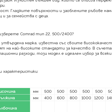
ри.
ност:
Гладките повърхности и заоблените ръбове нама
 и за семейства с деца.
изберете Comrad тип 22, 500/2400?
е утвърдена марка, известна със своите висококачес
ят на най-високите стандарти за качество. В съчета
ационни разходи, този модел е идеален избор за все
 и характеристики:
исочина
мм
500
500
500
500
500
5
ължина
мм
400
600
800
1000
1200
14
ълбочина