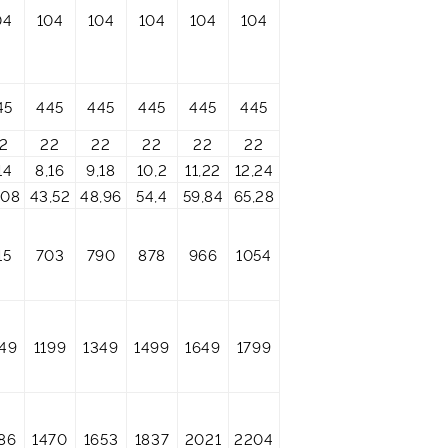
04
104
104
104
104
104
45
445
445
445
445
445
2
22
22
22
22
22
14
8,16
9,18
10,2
11,22
12,24
,08
43,52
48,96
54,4
59,84
65,28
15
703
790
878
966
1054
49
1199
1349
1499
1649
1799
86
1470
1653
1837
2021
2204