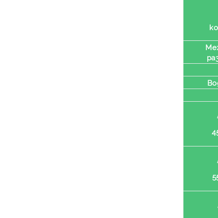
к
Ме
ра
Во
4
5