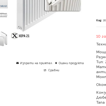
Код:
18
10 г
Техн
Мощ
Разм
Тип:
Изпрати на приятел
Оцени продукта
Мате
Сравни
анти
Мон
Оком
Конз
Дюбе
Тапа 