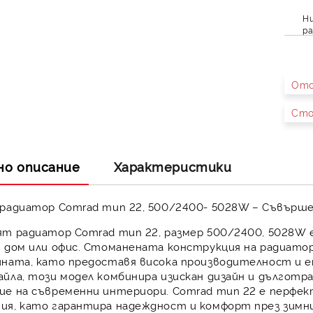
Ни
ра
Ото
Сто
но описание
Характеристики
 радиатор Comrad тип 22, 500/2400- 5028W – Съвърше
ят радиатор Comrad тип 22, размер 500/2400, 5028W
е
 дом или офис. Стоманената конструкция на радиатор
ината, като предоставя висока производителност и 
йла, този модел комбинира изискан дизайн и дълготр
ие на съвременни интериори. Comrad тип 22 е перфек
ия, като гарантира надеждност и комфорт през зимн