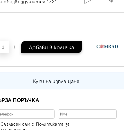
н обезвъздушител 1/2"
Купи на изплащане
ЪРЗА ПОРЪЧКА
Съгласен съм с
Политиката за
лични данни