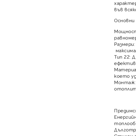
характе
във вся
Основни 
Мощнос
равноме
Размери:
максима
Тип 22:
Д
ефектив
Материа
което у
Монтаж:
отоплит
Предимс
Енергий
топлооб
Дълготр
Стилен д