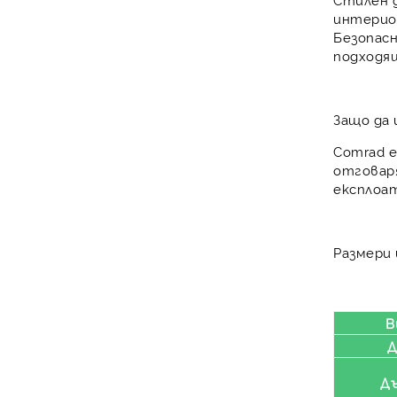
интерио
Безопас
подходящ
Защо да 
Comrad 
отговар
експлоат
Размери
В
Д
Д