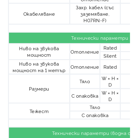
Захр. кабел (със
Окабеляване
заземяване,
H07RN-F)
Технически параметри
Rated
Ниво на звукова
Отопление
мощност
Silent
Ниво на звукова
Отопление
Rated
мощност на 1 метър
W × H ×
Тяло
D
Размери
W × H ×
С опаковка
D
Тяло
Тежест
С опаковка
Технически параметри (водна стр