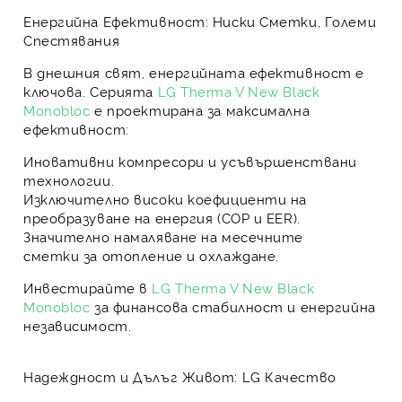
Енергийна Ефективност: Ниски Сметки, Големи
Спестявания
В днешния свят,
енергийната ефективност
е
ключова. Серията
LG Therma V New Black
Monobloc
е проектирана за максимална
ефективност:
Иновативни компресори и усъвършенствани
технологии.
Изключително високи коефициенти на
преобразуване на енергия (COP и EER).
Значително намаляване на месечните
сметки
за отопление и охлаждане.
Инвестирайте в
LG Therma V New Black
Monobloc
за
финансова стабилност и енергийна
независимост
.
Надеждност и Дълъг Живот: LG Качество