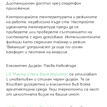
Дистанционен достъп
чрез смартфон
приложение.
Контролирайте температурата и режимите
на работа, независимо къде сте. Настройте
идеалната температура преди да се
приберете или проверете състоянието на
системата с едно докосване.
Интелигентните
функции
като седмичен таймер и режим
"Ваканция" допринасят за още по-голям
комфорт и пестене на енергия.
Елегантен Дизайн: Пасва Навсякъде
LG Therma V New Black Monobloc
се отличават
с
иновативен и стилен черен дизайн
. Те се
вписват дискретно и елегантно във всяка
архитектурна среда. Тези термопомпи са част
от цялостната визия на вашия имот.