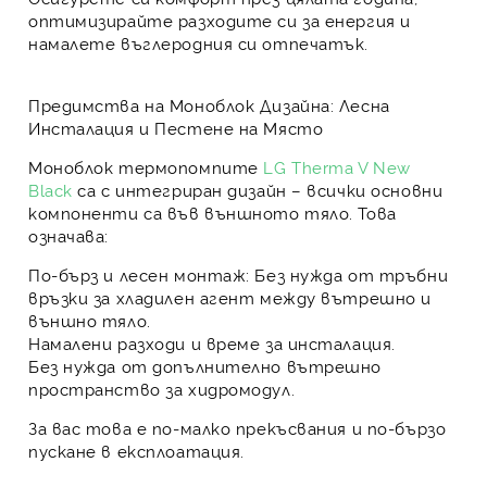
оптимизирайте разходите си за енергия и
намалете въглеродния си отпечатък.
Предимства на Моноблок Дизайна: Лесна
Инсталация и Пестене на Място
Моноблок термопомпите
LG Therma V New
Black
са с интегриран дизайн – всички основни
компоненти са във външното тяло. Това
означава:
По-бърз и лесен монтаж:
Без нужда от тръбни
връзки за хладилен агент между вътрешно и
външно тяло.
Намалени разходи и време за инсталация.
Без нужда от допълнително вътрешно
пространство
за хидромодул.
За вас това е
по-малко прекъсвания и по-бързо
пускане в експлоатация
.