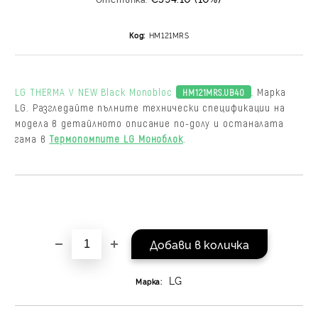
равни месечни вноски 
За покупки на стойнос
Код:
HM121MRS
/ €1022.61
LG THERMA V NEW Black Monobloc
. Марка
HM121MRS.UB40
LG. Разгледайте пълните технически спецификации на
модела в детайлното описание по-долу и останалата
гама в
Термопомпите LG Моноблок
.
LG
Марка: