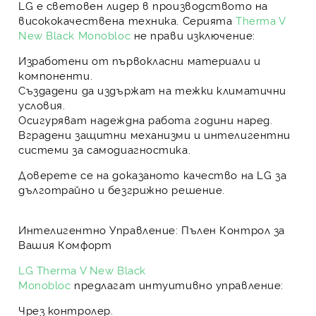
LG е световен лидер в производството на
висококачествена техника. Серията
Therma V
New Black Monobloc
не прави изключение:
Изработени от
първокласни материали и
компоненти
.
Създадени да издържат на тежки климатични
условия.
Осигуряват
надеждна работа години наред
.
Вградени защитни механизми
и интелигентни
системи за самодиагностика.
Доверете се на доказаното качество на
LG
за
дълготрайно и безгрижно решение.
Интелигентно Управление: Пълен Контрол за
Вашия Комфорт
LG Therma V New Black
Monobloc
предлагат
интуитивно управление
:
Чрез
контролер
.