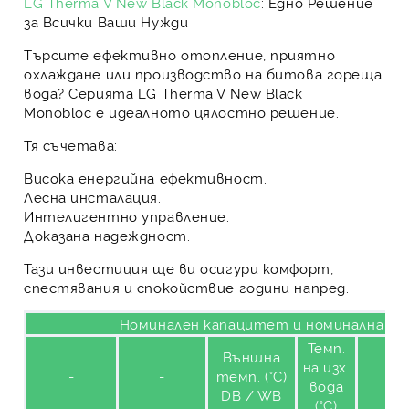
LG Therma V New Black Monobloc
: Едно Решение
за Всички Ваши Нужди
Търсите ефективно отопление, приятно
охлаждане или производство на битова гореща
вода? Серията
LG Therma V New Black
Monobloc
е идеалното цялостно решение.
Тя съчетава:
Висока енергийна ефективност.
Лесна инсталация.
Интелигентно управление.
Доказана надеждност.
Тази инвестиция ще ви осигури комфорт,
спестявания и спокойствие години напред.
Номинален капацитет и номинална ко
Темп.
Външна
на изх.
-
-
темп. (°C)
вода
DB / WB
(°C)