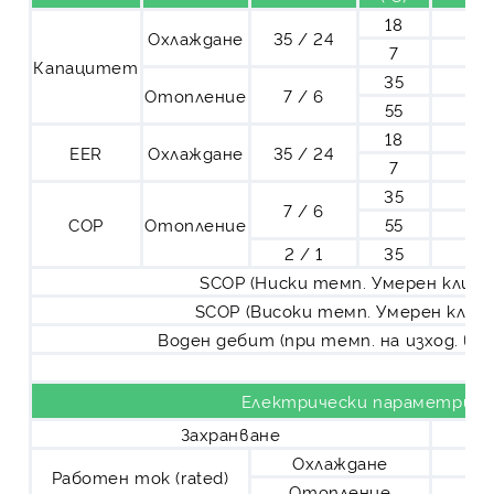
18
Охлаждане
35 / 24
7
Капацитет
35
Отопление
7 / 6
55
18
EER
Охлаждане
35 / 24
7
35
7 / 6
COP
Отопление
55
2 / 1
35
SCOP (Ниски темп. Умерен клим
SCOP (Високи темп. Умерен клим
Воден дебит (при темп. на изход. вод
Електрически параметри
Захранване
Охлаждане
Работен ток (rated)
Отопление