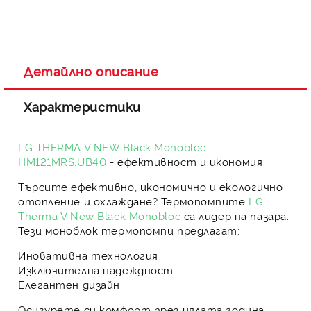
Детайлно описание
Характеристики
LG THERMA V NEW Black Monobloc
HM121MRS.UB40
- ефективност и икономия
Търсите
ефективно, икономично и екологично
отопление и охлаждане
?
Термопомпите
LG
Therma V New Black Monobloc
са лидер на пазара.
Тези
моноблок термопомпи
предлагат:
Иновативна технология
Изключителна надеждност
Елегантен дизайн
Осигурете си комфорт през цялата година,