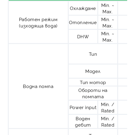
Min. ~
Охлаждане
Max.
Работен режим
Min. ~
Отопление
(изходяща вода)
Max.
Min. ~
DHW
Max.
Тип
Модел
Тип мотор
Водна помпа
Обороти на
помпата
Min. /
Power input
Rated
Воден
Min. /
дебит
Rated