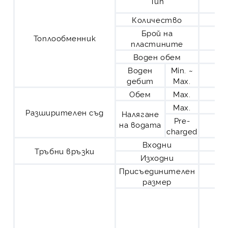
Тип
Количество
Брой на
Топлообменник
пластините
Воден обем
Воден
Min. ~
дебит
Max.
Обем
Max.
Max.
Разширителен съд
Налягане
Pre-
на водата
charged
Входни
Тръбни връзки
Изходни
Присъединителен
размер
Ха