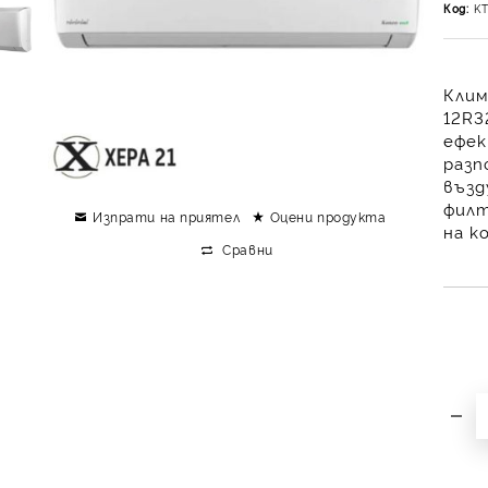
Код:
K
Клим
12R3
ефек
разп
възд
филт
Изпрати на приятел
Оцени продукта
на к
Сравни