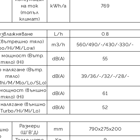
на ток
kWh/a
769
(топъл
климат)
езвлажняване
L/h
0.8
(вътрешно тяло)
m3/h
560/490/-/430/-330/-
rbo/Hi/Mi/Low)
а мощност (Вътр.
dB(A)
55
тяло) (Hi)
о налягане (Вътр.
тяло)
dB(A)
39/36/-/32/-/28/-
Mhi/M/Mlo/Lo/SLo)
 мощност (външно
dB(A)
61
тяло) (Hi)
 налягане (външно
dB(A)
52
(Turbo/Hi/Mi/Lo)
Размери
mm
790x275x200
шно
(Ш*В*Д)
о
Тегло нето
Kg
9