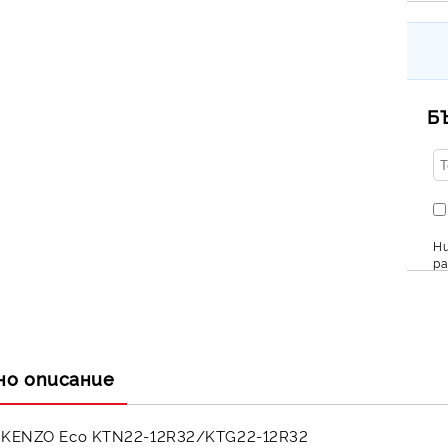
Б
Ни
ра
но описание
i KENZO Eco KTN22-12R32/KTG22-12R32