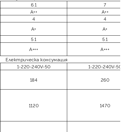
6.1
7
A++
A++
4
4
A+
A+
5.1
5.1
A+++
A+++
Електрическа консумация
1-220-240V-50
1-220-240V-50
184
260
1120
1470