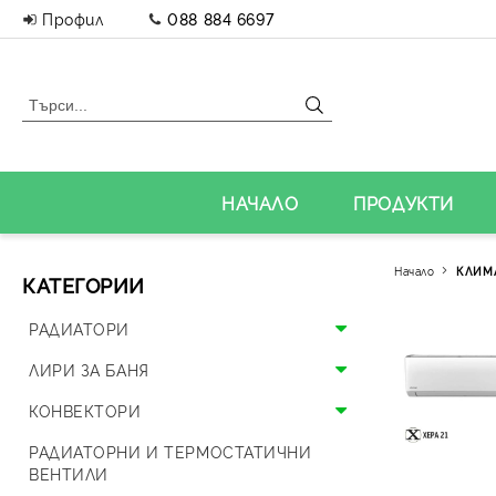
Профил
088 884 6697
НАЧАЛО
ПРОДУКТИ
Начало
КЛИМ
КАТЕГОРИИ
РАДИАТОРИ
Алуминиеви радиатори
ЛИРИ ЗА БАНЯ
Панелни радиатори
Алуминиеви лири
КОНВЕКТОРИ
Аксесоари за радиатори
Стоманени лири
Подови конвектори
РАДИАТОРНИ И ТЕРМОСТАТИЧНИ
ВЕНТИЛИ
Дизайнерски радиатори
Дизайнерски лири и вентили
Стенни конвектори