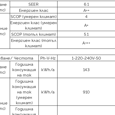
SEER
6.1
ане
nc)
Енергиен клас
A++
SCOP (умерен климат)
4
Енергиен клас (умерен
A+
климат)
ние
nc)
SCOP (топъл климат)
5.1
Енергиен клас (топъл
A+++
климат)
нване/ Честота
Ph-V-Hz
1-220-240V-50
Годишна
ане
консумация
kWh/a
143
nc)
на ток
Годишна
консумация
на ток
kWh/a
910
(умерен
климат)
ние
nc)
Годишна
консумация