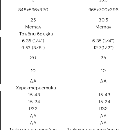
848x596x320
965x700x396
25
30.5
Метал
Метал
Тръбни връзки
6.35 (1/4″)
6.35 (1/4″)
9.53 (3/8″)
12.7(1/2″)
20
25
10
10
ДА
ДА
Характеристики
-15-43
-15-43
-15-24
-15-24
R32
R32
ДА
ДА
ДА
ДА
1х филтър с тройно
1х филтър с тройно дейс