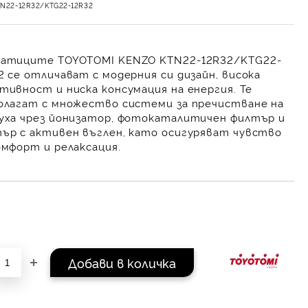
TN22-12R32/KTG22-12R32
атиците TOYOTOMI KENZO KTN22-12R32/KTG22-
2
се отличават с модерния си дизайн, висока
тивност и ниска консумация на енергия. Те
олагат с множество системи за пречистване на
уха чрез йонизатор, фотокаталитичен филтър и
ър с активен въглен, като осигуряват чувство
омфорт и релаксация.