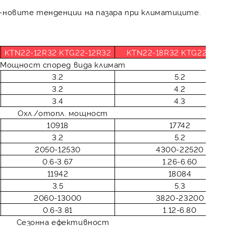
-новите тенденции на пазара при климатиците.
KTN22-12R32 KTG22-12R32
KTN22-18R32 KTG22-18R
Мощност според вида климат
3.2
5.2
3.2
4.2
3.4
4.3
Охл./отопл. мощност
10918
17742
3.2
5.2
2050-12530
4300-22520
0.6-3.67
1.26-6.60
11942
18084
3.5
5.3
2060-13000
3820-23200
0.6-3.81
1.12-6.80
Сезонна ефективност