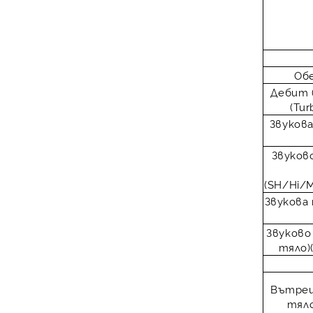
Об
Дебит 
(Tu
Звуков
Звуков
(SH/Hi/
Звукова
Звуково
тяло)
Вътре
тял