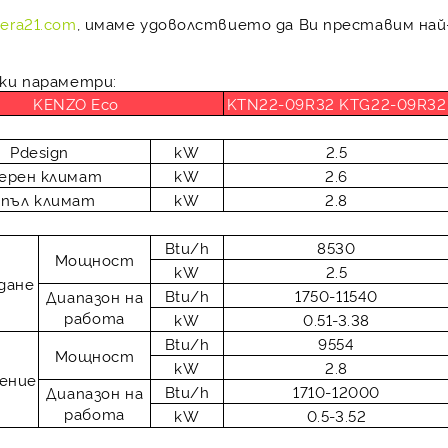
xera21.com
, имаме удоволствието да Ви преставим най
ки параметри:
KENZO Eco
KTN22-09R32 KTG22-09R32
Pdesign
kW
2.5
ерен климат
kW
2.6
опъл климат
kW
2.8
Btu/h
8530
Мощност
kW
2.5
ждане
Btu/h
1750-11540
Диапазон на
работа
kW
0.51-3.38
Btu/h
9554
Мощност
kW
2.8
ление
Btu/h
1710-12000
Диапазон на
работа
kW
0.5-3.52