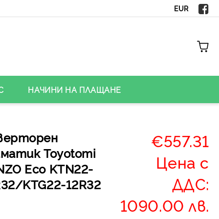
EUR
С
НАЧИНИ НА ПЛАЩАНЕ
верторен
€557.31
иматик Toyotomi
Цена с
NZO Eco KTN22-
ДДС:
R32/KTG22-12R32
1090.00 лв.