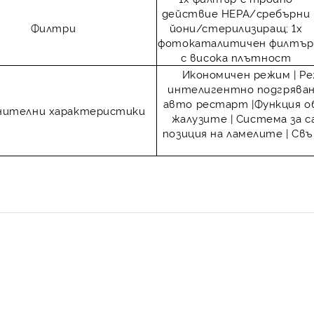
действие HEPA/сребърни
Филтри
йони/стерилизиращ; 1х
фотокаталитичен филтър
с висока плътност
Икономичен режим | Ре
интелигентно подгряване
авто рестарт |Функция о
нителни характеристики
жалузите | Система за с
позиция на ламелите | Свъ