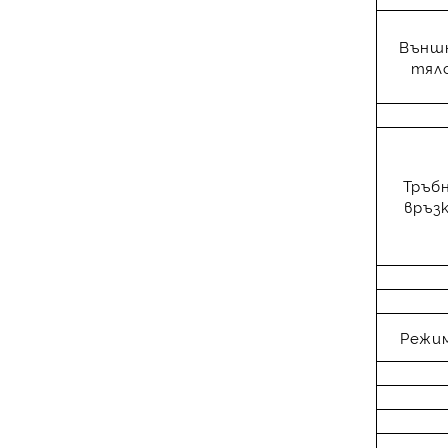
Външ
тял
Тръб
връз
Режи