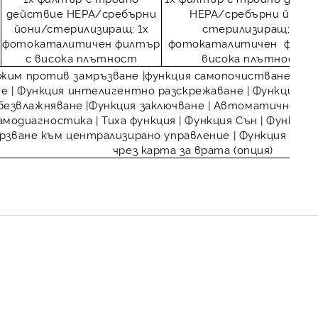
действие HEPA/сребърни
HEPA/сребърни йони/
йони/стерилизиращ; 1х
стерилизиращ; 1х
фотокаталитичен филтър
фотокаталитичен филтъ
с висока плътност
висока плътност
жим против замръзване |функция самопочистване |Сини 
 | Функция интелигентно разскрежаване | Функция пла
безвлажняване |Функция заключване | Автoматично хо
амодиагностика | Тиха функция | Функция Сън | Функци
рзване към централизирано управление | Функция меню
чрез карта за врата (опция)