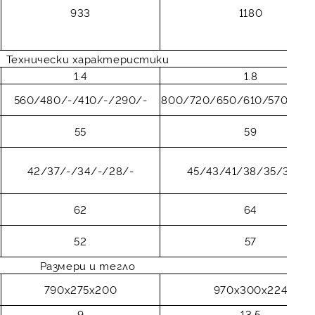
933
1180
Технически характеристики
1.4
1.8
560/480/-/410/-/290/-
800/720/650/610/570/520
55
59
42/37/-/34/-/28/-
45/43/41/38/35/34/31
62
64
52
57
Размери и тегло
790x275x200
970x300x224
9
13.5