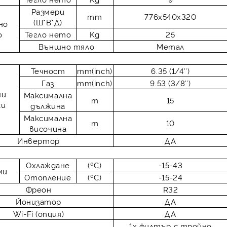
Размери
mm
776x540x320
(Ш*В*Д)
но
о
Тегло нето
Kg
25
Външно тяло
Метал
Течност
mm(inch)
6.35 (1/4″)
Газ
mm(inch)
9.53 (3/8″)
ни
Максимална
m
15
ки
дължина
Максимална
m
10
височина
Инвертор
ДА
Охлаждане
(ºC)
-15-43
ми
Отопление
(ºC)
-15-24
Фреон
R32
Йонизатор
ДА
Wi-Fi (опция)
ДА
1х филтър с тройно