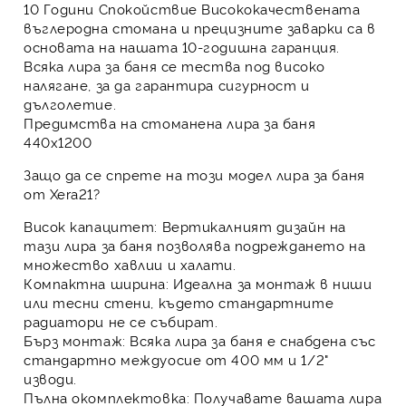
10 Години Спокойствие
Висококачествената
въглеродна стомана и прецизните заварки са в
основата на нашата 10-годишна гаранция.
Всяка лира за баня се тества под високо
налягане, за да гарантира сигурност и
дълголетие.
Предимства на стоманена лира за баня
440х1200
Защо да се спрете на този модел
лира за баня
от Xera21?
Висок капацитет:
Вертикалният дизайн на
тази лира за баня позволява подреждането на
множество хавлии и халати.
Компактна ширина:
Идеална за монтаж в ниши
или тесни стени, където стандартните
радиатори не се събират.
Бърз монтаж:
Всяка лира за баня е снабдена със
стандартно междуосие от 400 мм и 1/2"
изводи.
Пълна окомплектовка:
Получавате вашата лира