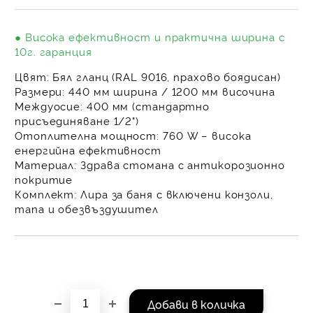
на поръчката се разпр
равни месечни вноски 
● Висока ефективност и практична ширина с
За покупки на стойнос
10г. гаранция
/ €1022.61
Цвят:
Бял гланц (RAL 9016, прахово боядисан)
Размери:
440 мм ширина / 1200 мм височина
Междуосие:
400 мм (стандартно
присъединяване 1/2")
Отоплителна мощност:
760 W – висока
енергийна ефективност
Материал:
Здрава стомана с антикорозионно
покритие
Комплект:
Лира за баня с включени конзоли,
тапа и обезвъздушител