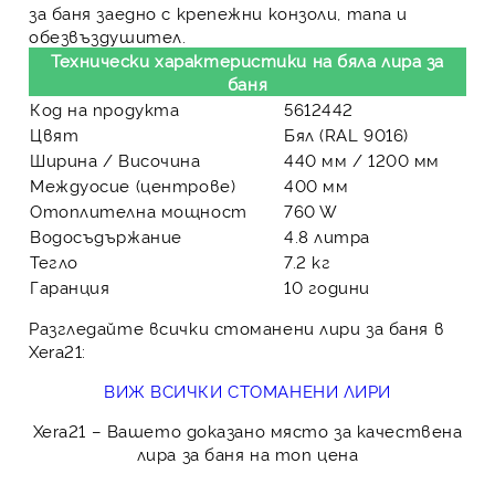
за баня заедно с крепежни конзоли, тапа и
обезвъздушител.
Технически характеристики на бяла лира за
баня
Код на продукта
5612442
Цвят
Бял (RAL 9016)
Ширина / Височина
440 мм / 1200 мм
Междуосие (центрове)
400 мм
Отоплителна мощност
760 W
Водосъдържание
4.8 литра
Тегло
7.2 кг
Гаранция
10 години
Разгледайте всички стоманени лири за баня в
Xera21:
ВИЖ ВСИЧКИ СТОМАНЕНИ ЛИРИ
Xera21
– Вашето доказано място за качествена
лира за баня на топ цена