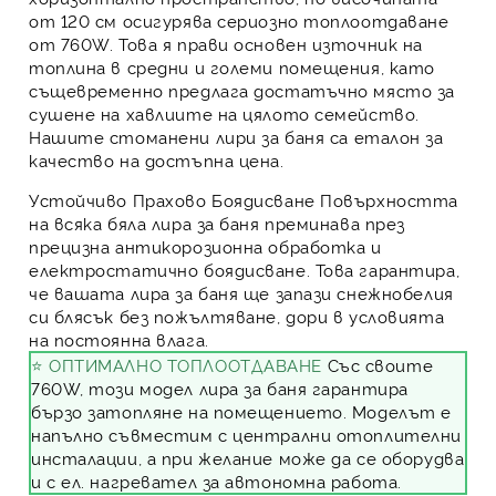
от 120 см осигурява сериозно топлоотдаване
от 760W. Това я прави основен източник на
топлина в средни и големи помещения, като
същевременно предлага достатъчно място за
сушене на хавлиите на цялото семейство.
Нашите стоманени
лири за баня
са еталон за
качество на достъпна цена.
Устойчиво Прахово Боядисване
Повърхността
на всяка бяла лира за баня преминава през
прецизна антикорозионна обработка и
електростатично боядисване. Това гарантира,
че вашата лира за баня ще запази снежнобелия
си блясък без пожълтяване, дори в условията
на постоянна влага.
⭐ ОПТИМАЛНО ТОПЛООТДАВАНЕ
Със своите
760W, този модел лира за баня гарантира
бързо затопляне на помещението. Моделът е
напълно съвместим с централни отоплителни
инсталации, а при желание може да се оборудва
и с ел. нагревател за автономна работа.