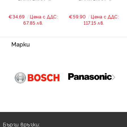
440/(400)/900 - 483 W
400/(360)/1800 - 1350
W
€34.69
Цена с ДДС:
€59.90
Цена с ДДС:
67.85 лв.
117.15 лв.
Марки
Бързи връзки: