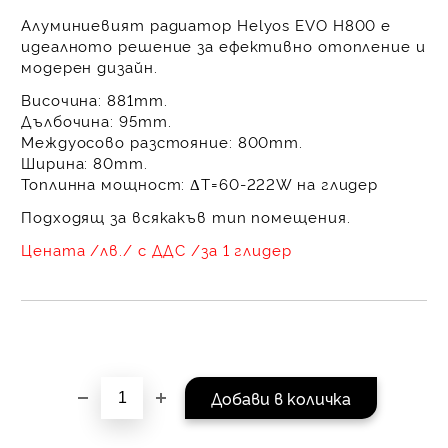
равни месечни вноски 
Алуминиевият радиатор
Helyos EVO Н800
е
За покупки на стойнос
идеалното решение за ефективно отопление и
/ €1022.61
модерен дизайн.
Височина: 881mm.
Дълбочина: 95mm.
Междуосово разстояние: 800mm.
Ширина: 80mm.
Топлинна мощност: ΔT=60-222W на глидер
Подходящ за всякакъв тип помещения.
Цената /лв./ с ДДС /за 1 глидер