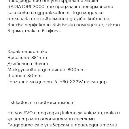
производство от утвърдената марка
RADIATORI 2000
, те предлагат ненадминато
качество и издръжливост. Този модел се
отличава със
съвременен дизайн
, който се
вписва перфектно във всяко помещение, както
в дома, така и в офиса.
Характеристики:
Височина: 881mm.
Дълбочина: 95mm.
Междуосово разстояние: 800mm.
Ширина: 80mm.
Топлинна мощност: ΔT=60-222W на глидер
Гъвкавост и съвместимост
Helyos EVO е подходящ както за локални, така и
за централни отоплителни системи.
Глидерите са с
универсални присъединителни