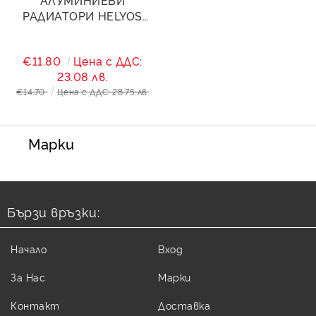
АЛУМИНИЕВИ
РАДИАТОРИ HELYOS
EVO Н600
€11.80
Цена с ДДС:
23.08 лв.
€14.70
Цена с ДДС: 28.75 лв.
Марки
Бързи връзки:
Начало
Вход
За Нас
Марки
Контакт
Доставка