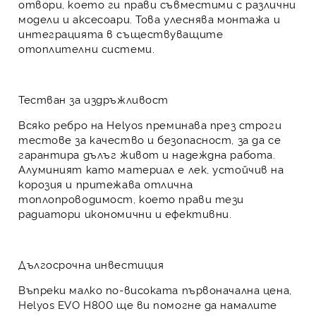
отвори
, което ги прави съвместими с различни
модели и аксесоари. Това улеснява монтажа и
интеграцията в съществуващите
отоплителни системи.
Тестван за издръжливост
Всяко ребро на Helyos преминава през строги
тестове за качество и безопасност, за да се
гарантира дълъг живот и надеждна работа.
Алуминият като материал е лек, устойчив на
корозия и притежава отлична
топлопроводимост, което прави тези
радиатори икономични и ефективни.
Дългосрочна инвестиция
Въпреки малко по-високата първоначална цена,
Helyos EVO Н800
ще ви помогне да намалите