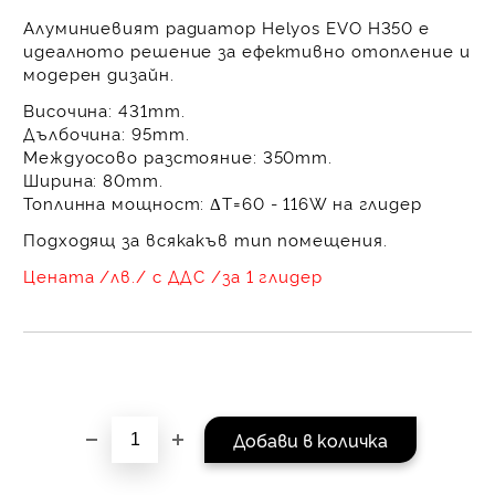
равни месечни вноски 
Алуминиевият радиатор Helyos EVO Н350 е
За покупки на стойнос
идеалното решение за ефективно отопление и
/ €1022.61
модерен дизайн.
Височина: 431mm.
Дълбочина: 95mm.
Междуосово разстояние: 350mm.
Ширина: 80mm.
Топлинна мощност: ΔT=60 - 116W на глидер
Подходящ за всякакъв тип помещения.
Цената /лв./ с ДДС /за 1 глидер