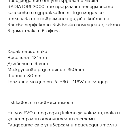
производство от утвърдената марка
RADIATORI 2000
, те предлагат ненадминато
качество и издръжливост. Този модел се
отличава със
съвременен дизайн
, който се
вписва перфектно във всяко помещение, както
в дома, така и в офиса.
Характеристики:
Височина: 431mm.
Дълбочина: 95mm.
Междуосово разстояние: 350mm.
Ширина: 80mm.
Топлинна мощност: ΔT=60 - 116W на глидер
Гъвкавост и съвместимост:
Helyos EVO е подходящ както за локални, така и
за централни отоплителни системи.
Глидерите са с
универсални присъединителни