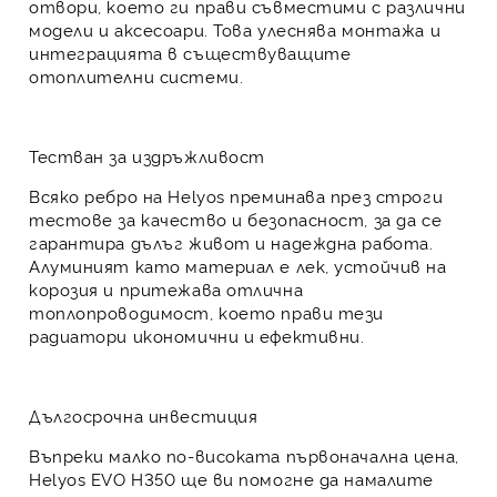
отвори
, което ги прави съвместими с различни
модели и аксесоари. Това улеснява монтажа и
интеграцията в съществуващите
отоплителни системи.
Тестван за издръжливост
Всяко ребро на Helyos преминава през строги
тестове за качество и безопасност, за да се
гарантира дълъг живот и надеждна работа.
Алуминият като материал е лек, устойчив на
корозия и притежава отлична
топлопроводимост, което прави тези
радиатори икономични и ефективни.
Дългосрочна инвестиция
Въпреки малко по-високата първоначална цена,
Helyos EVO Н350
ще ви помогне да намалите