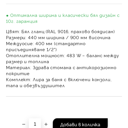
на поръчката се разпр
равни месечни вноски 
● Оптимална ширина и класически бял дизайн с
За покупки на стойнос
10г. гаранция
/ €1022.61
Цвят:
Бял гланц (RAL 9016, прахово боядисан)
Размери:
440 мм ширина / 900 мм височина
Междуосие:
400 мм (стандартно
присъединяване 1/2")
Отоплителна мощност:
483 W – баланс между
размер и топлина
Материал:
Здрава стомана с антикорозионно
покритие
Комплект:
Лира за баня с включени конзоли,
тапа и обезвъздушител