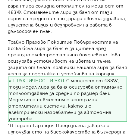
гарантира солидна отоплителна мощност от
483W. Стоманените
лири за баня
от тази
серия са предпочитани заради своята здравина,
изчистена визия и безпроблемна работа в
дългосрочен план.
Трайно Прахово Покритие
Повърхността на
всяка бяла лира за баня е защитена чрез
прецизно електростатично боядисване. Това
осигурява устойчивост на цвета и пълна
защита от влага, правейки Вашата лира за баня
лесна за поддръжка и устойчива на корозия.
⭐ ПРАКТИЧНОСТ И УЮТ
С мощност от 483W,
този модел лира за баня осигурява оптимално
топлоотдаване за средни по размер бани.
Моделът е съвместим с централни
отоплителни системи, както и с
електрически нагреватели за автономна
употреба.
10 Години Гаранция
Прецизната заварка и
използването на висококачествена въглеродна