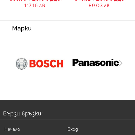
117.15 лв.
89.03 лв.
Марки
Бързи връзки:
Начало
Вход