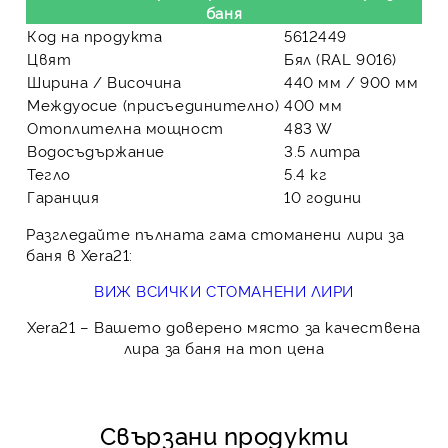
баня
Код на продукта
5612449
Цвят
Бял (RAL 9016)
Ширина / Височина
440 мм / 900 мм
Междуосие (присъединително)
400 мм
Отоплителна мощност
483 W
Водосъдържание
3.5 литра
Тегло
5.4 кг
Гаранция
10 години
Разгледайте пълната гама стоманени лири за
баня в Xera21:
ВИЖ ВСИЧКИ СТОМАНЕНИ ЛИРИ
Xera21
– Вашето доверено място за качествена
лира за баня на топ цена
Свързани продукти