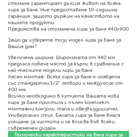
стомана гарантират дългия живот на всяка
лира за баня. Ние предоставяме 10-годишна
гаранция, защото държим на качеството на
нашите продукти.
Предимства на стоманена лира за баня 440х900
Защо да изберете този модел
лира за баня
за
Вашия дом?
Увеличена ширина:
Широчината от 440 мм
предлага повече място за кърпи в сравнение с
най-тесните модели лири за баня.
Лесен монтаж:
Всяка лира за баня е снабдена
със стандартни 1/2'' отвори и междуосие от
400 мм.
Всичко необходимо в кутията:
Вашата нова
лира за баня пристига с пълен комплект
монтажни конзоли, тапа и обезвъздушител.
Универсален стил:
Бялата лира за баня внася
усещане за чистота и се вписва във всеки
съвременен дизайн.
Технически характеристики на бяла лира за