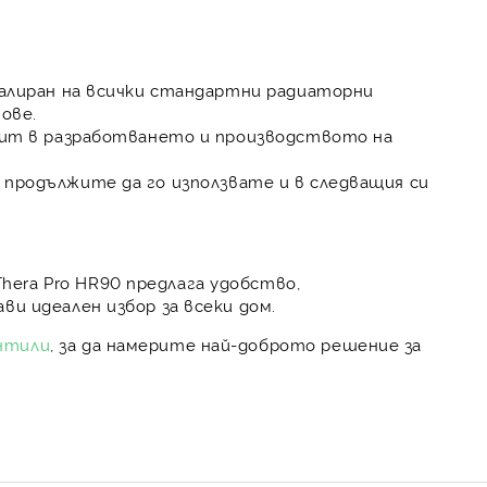
алиран на всички стандартни радиаторни
чове.
пит в разработването и производството на
 продължите да го използвате и в следващия си
Thera Pro HR90
предлага удобство,
ви идеален избор за всеки дом.
нтили
, за да намерите най-доброто решение за