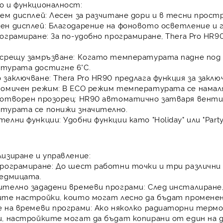
о и функционалност:
ем дисплей:
Лесен за разчитане дори и в тесни простр
ен дисплей:
Благодарение на фоновото осветление и г
ограмиране:
За по-удобно програмиране,
Thera Pro HR9
срещу замръзване:
Когато температурата падне под 
турата достигне 6°C.
 заключване:
Thera Pro HR90
предлага функция за заклю
номичен режим:
В ECO режим температурата се намаляв
 отворен прозорец:
HR90
автоматично затваря вентил
турата се понижи значително.
телни функции:
Удобни функции като "Holiday" или "Part
изиране и управление:
рограмиране:
До шест работни точки и три различни 
седмицата.
ително зададени времеви програми:
След инсталиране
ите настройки, които могат лесно да бъдат променен
 на времеви програми:
Ако няколко радиаторни термо
, настройките могат да бъдат копирани от един на д