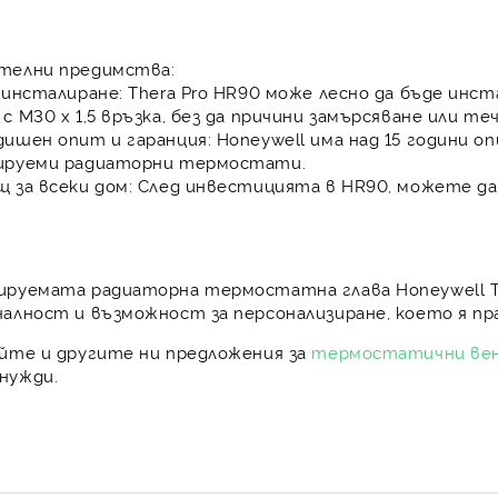
телни предимства:
 инсталиране:
Thera Pro HR90
може лесно да бъде инст
с M30 х 1,5 връзка, без да причини замърсяване или те
дишен опит и гаранция:
Honeywell
има над 15 години о
ируеми радиаторни термостати.
 за всеки дом:
След инвестицията в
HR90
, можете да
ируемата радиаторна термостатна глава
Honeywell 
алност и възможност за персонализиране, което я пра
айте и другите ни предложения за
термостатични ве
нужди.