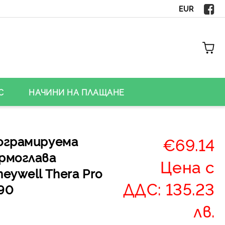
EUR
С
НАЧИНИ НА ПЛАЩАНЕ
ограмируема
€69.14
рмоглава
Цена с
eywell Thera Pro
ДДС: 135.23
90
лв.