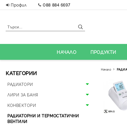
Профил
088 884 6697
НАЧАЛО
ПРОДУКТИ
Начало
РАДИА
КАТЕГОРИИ
РАДИАТОРИ
Алуминиеви радиатори
ЛИРИ ЗА БАНЯ
Панелни радиатори
Алуминиеви лири
КОНВЕКТОРИ
Аксесоари за радиатори
Стоманени лири
Подови конвектори
РАДИАТОРНИ И ТЕРМОСТАТИЧНИ
ВЕНТИЛИ
Дизайнерски радиатори
Дизайнерски лири и вентили
Стенни конвектори