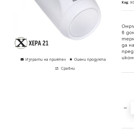
Код:
9
Омръ
в до
терм
да н
пред
икон
Изпрати на приятел
Оцени продукта
Сравни