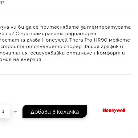
097
зна ли ви да се притеснявате за температурата
ма си? С
програмираната радиаторна
остатна глава Honeywell Thera Pro HR90
можете
астроите отоплението според вашия график и
почитания, осигурявайки оптимален комфорт и
омия на енергия.