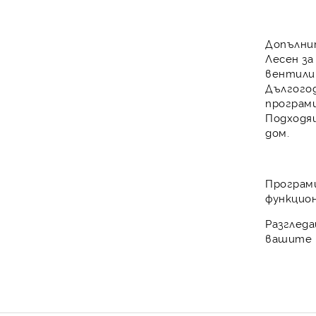
Допълни
Лесен за
вентили 
Дългого
програм
Подходящ
дом.
Програм
функцион
Разглед
вашите 