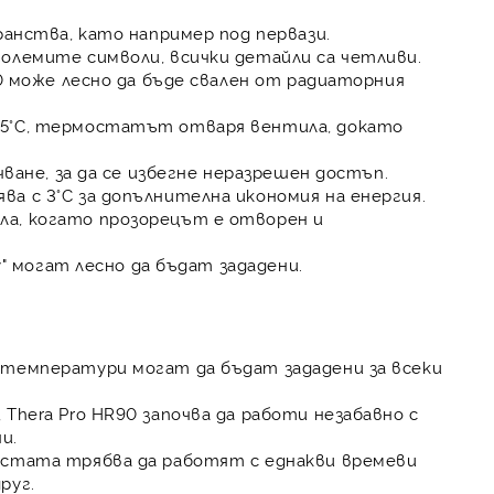
анства, като например под первази.
олемите символи, всички детайли са четливи.
0
може лесно да бъде свален от радиаторния
5°C, термостатът отваря вентила, докато
чване, за да се избегне неразрешен достъп.
а с 3°C за допълнителна икономия на енергия.
а, когато прозорецът е отворен и
y" могат лесно да бъдат зададени.
температури могат да бъдат зададени за всеки
,
Thera Pro HR90
започва да работи незабавно с
и.
стата трябва да работят с еднакви времеви
руг.