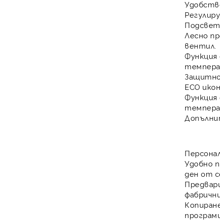
Удобств
Регулиру
Подсвет
Лесно пр
вентил.
Функция 
темпера
Защитно
ECO ико
Функция
темпера
Допълни
Персонал
Удобно п
ден от 
Предвар
фабричн
Копиране
програми