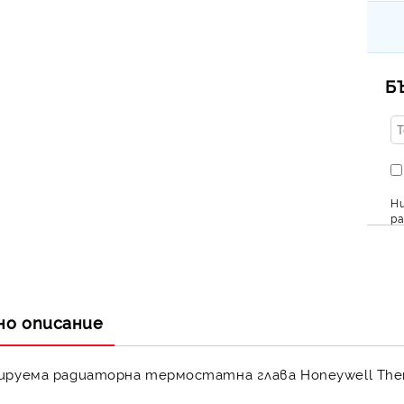
Б
Ни
ра
но описание
ируема радиаторна термостатна глава Honeywell Ther