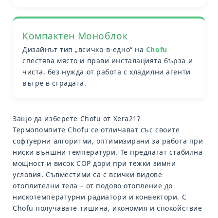
Компактен Моноблок
Дизайнът тип „всичко-в-едно“ на
Chofu
спестява място и прави инсталацията бърза и
чиста, без нужда от работа с хладилни агенти
вътре в сградата.
Защо да изберете Chofu от Xera21?
Термопомпите
Chofu
се отличават със своите
софтуерни алгоритми, оптимизирани за работа при
ниски външни температури. Те предлагат стабилна
мощност и висок COP дори при тежки зимни
условия. Съвместими са с всички видове
отоплителни тела – от подово отопление до
нискотемпературни радиатори и конвектори. С
Chofu получавате тишина, икономия и спокойствие