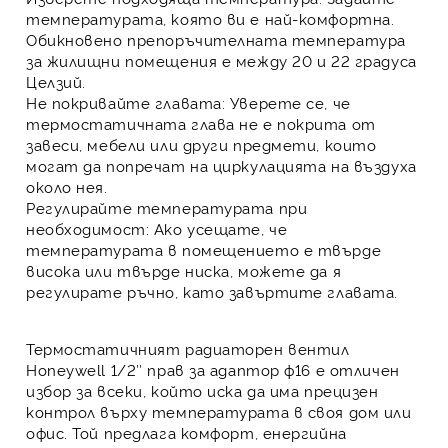
температурата, която ви е най-комфортна.
Обикновено препоръчителната температура
за жилищни помещения е между 20 и 22 градуса
Целзий.
Не покривайте главата:
Уверете се, че
термостатичната глава не е покрита от
завеси, мебели или други предмети, които
могат да попречат на циркулацията на въздуха
около нея.
Регулирайте температурата при
необходимост:
Ако усещате, че
температурата в помещението е твърде
висока или твърде ниска, можете да я
регулирате ръчно, като завъртите главата.
Термостатичният радиаторен вентил
Honeywell 1/2″ прав за адаптор ф16
е отличен
избор за всеки, който иска да има прецизен
контрол върху температурата в своя дом или
офис. Той предлага комфорт, енергийна