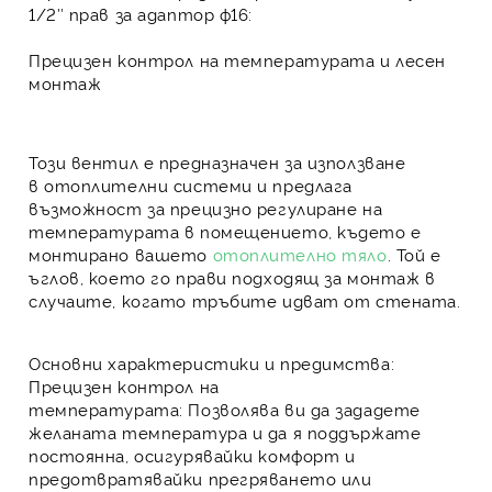
1/2″ прав за адаптор ф16:
Прецизен контрол на температурата и лесен
монтаж
Този вентил е предназначен за използване
в
отоплителни системи
и предлага
възможност за прецизно регулиране на
температурата в помещението, където е
монтирано вашето
отоплително тяло
. Той е
ъглов, което го прави подходящ за монтаж в
случаите, когато тръбите идват от стената.
Основни характеристики и предимства:
Прецизен контрол на
температурата:
Позволява ви да зададете
желаната температура и да я поддържате
постоянна, осигурявайки комфорт и
предотвратявайки прегряването или