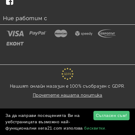
Ние работим с
GDPR
Нашият онлайн магазин е 100% съобразен с GDPR.
Прочетете нашата политика
Моите лични данни
За да направи посещенията Ви на
Съгласен съм!
уебстраницата възможно най-
функционални xera21.com използва
бисквитки.
Онлайн магазин от SELITON