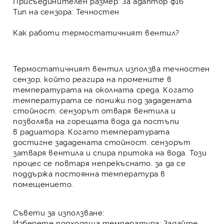
Присъединителен размер:
За адаптор ф16
Тип на сензора:
Течностен
Как работи термостатичният вентил?
Термостатичният вентил
използва течностен
сензор, който реагира на промените в
температурата на околната среда. Когато
температурата се понижи под зададената
стойност, сензорът отваря вентила и
позволява на горещата вода да постъпи
в
радиатора
. Когато температурата
достигне зададената стойност, сензорът
затваря вентила и спира притока на вода. Този
процес се повтаря непрекъснато, за да се
поддържа постоянна температура в
помещението.
Съвети за използване:
Изберете подходяща температура:
Задайте