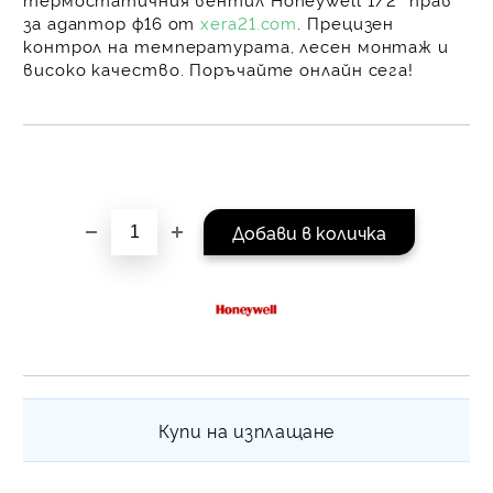
на поръчката се разпр
за адаптор ф16 от
xera21.com
. Прецизен
равни месечни вноски 
контрол на температурата, лесен монтаж и
За покупки на стойнос
високо качество. Поръчайте онлайн сега!
/ €1022.61
Купи на изплащане