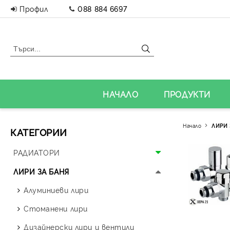
Профил
088 884 6697
НАЧАЛО
ПРОДУКТИ
Начало
ЛИРИ 
КАТЕГОРИИ
РАДИАТОРИ
Алуминиеви радиатори
ЛИРИ ЗА БАНЯ
Панелни радиатори
Алуминиеви лири
Аксесоари за радиатори
Стоманени лири
Дизайнерски радиатори
Дизайнерски лири и вентили