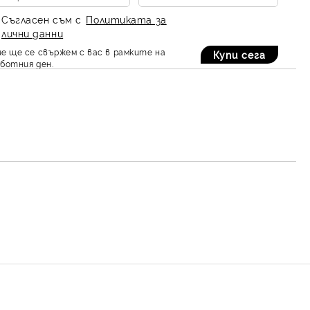
Съгласен съм с
Политиката за
лични данни
е ще се свържем с вас в рамките на
ботния ден.