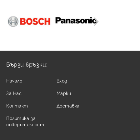
Заваръчни инстументи и
Моноблок LG
Единичен сплит HYUNDAI
Термопомпи Bosch
консумативи
Моноблок HYUNDAI
Бързи връзки:
Начало
Вход
За Нас
Марки
Контакт
Доставка
Политика за
поверителност