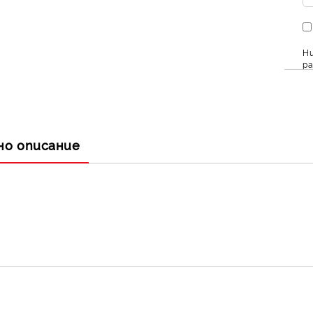
Ни
ра
но описание