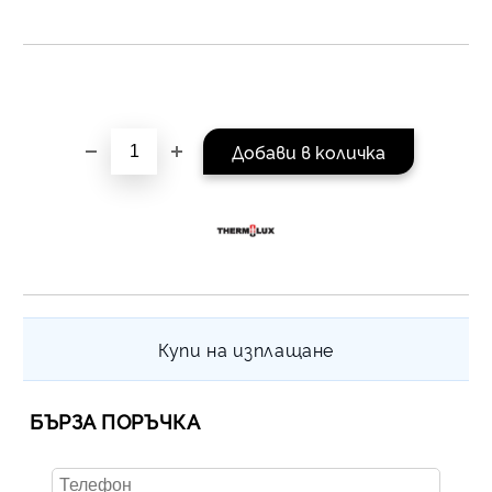
на поръчката се разпр
равни месечни вноски 
За покупки на стойнос
/ €1022.61
Купи на изплащане
БЪРЗА ПОРЪЧКА