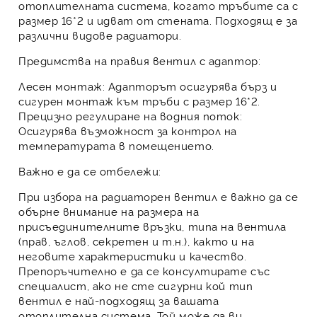
отоплителната система, когато тръбите са с
размер 16*2 и идват от стената. Подходящ е за
различни видове радиатори.
Предимства на правия вентил с адаптор:
Лесен монтаж:
Адапторът осигурява бърз и
сигурен монтаж към тръби с размер 16*2.
Прецизно регулиране на водния поток:
Осигурява възможност за контрол на
температурата в помещението.
Важно е да се отбележи:
При избора на радиаторен вентил е важно да се
обърне внимание на размера на
присъединителните връзки, типа на вентила
(прав, ъглов, секретен и т.н.), както и на
неговите характеристики и качество.
Препоръчително е да се консултирате със
специалист, ако не сте сигурни кой тип
вентил е най-подходящ за вашата
отоплителна система. Той може да ви