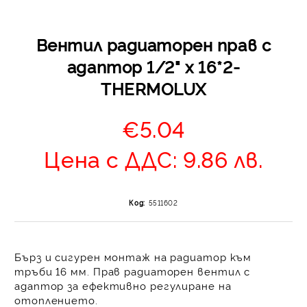
Вентил радиаторен прав с
адаптор 1/2" х 16*2-
THERMOLUX
€5.04
Отложено до 30 дни 
Цена с ДДС: 9.86 лв.
изпращане на поръчка
оскъпяване. За покупк
до 400 лв. / €204,52
Код:
5511602
Плащане на 4 вноски.
от стойността на по
момента с карта. Ос
се разделя на 3 равни
Бърз и сигурен монтаж на радиатор към
без оскъпяване. За пок
тръби 16 мм. Прав радиаторен вентил с
стойност до 1000 лв. 
адаптор за ефективно регулиране на
отоплението.
Плащане на 6 вноски