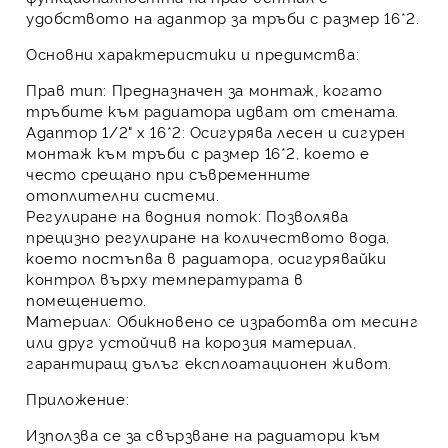
удобството на
адаптор
за тръби с размер 16*2.
Основни характеристики и предимства:
Прав тип:
Предназначен за монтаж, когато
тръбите към радиатора идват от стената.
Адаптор 1/2" х 16*2:
Осигурява лесен и сигурен
монтаж към тръби с размер 16*2, което е
често срещано при съвременните
отоплителни системи.
Регулиране на водния поток:
Позволява
прецизно регулиране на количеството вода,
което постъпва в
радиатора
, осигурявайки
контрол върху температурата в
помещението.
Материал:
Обикновено се изработва от месинг
или друг устойчив на корозия материал,
гарантиращ дълъг експлоатационен живот.
Приложение:
Използва се за свързване на радиатори към