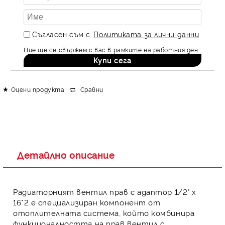
Съгласен съм с
Политиката за лични данни
Ние ще се свържем с вас в рамките на работния ден.
Оцени продукта
Сравни
Детайлно описание
Радиаторният вентил прав с адаптор 1/2" х
16*2
е специализиран компонент от
отоплителната система
, който комбинира
функционалността на
прав вентил
с