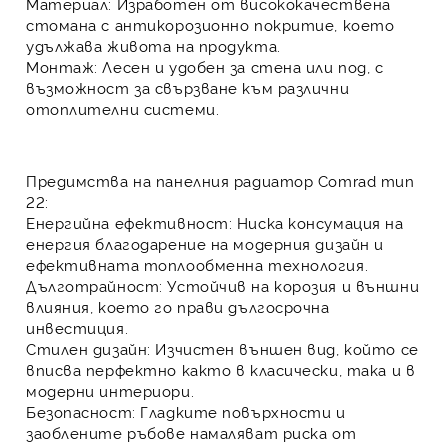
Материал:
Изработен от висококачествена
стомана с антикорозионно покритие, което
удължава живота на продукта.
Монтаж:
Лесен и удобен за стена или под, с
възможност за свързване към различни
отоплителни системи.
Предимства на панелния радиатор Comrad тип
22:
Енергийна ефективност:
Ниска консумация на
енергия благодарение на модерния дизайн и
ефективната топлообменна технология.
Дълготрайност:
Устойчив на корозия и външни
влияния, което го прави дългосрочна
инвестиция.
Стилен дизайн:
Изчистен външен вид, който се
вписва перфектно както в класически, така и в
модерни интериори.
Безопасност:
Гладките повърхности и
заоблените ръбове намаляват риска от