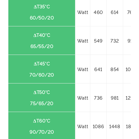
ΔT35°C
Watt
460
614
767
60/50/20
ΔT40°C
Watt
549
732
915
65/55/20
ΔT45°C
Watt
641
854
1068
70/60/20
ΔT50°C
Watt
736
981
1226
75/65/20
ΔT60°C
Watt
1086
1448
1810
90/70/20