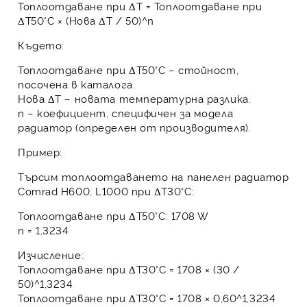
Топлоотдаване при ΔT = Топлоотдаване при
ΔT50°C × (Нова ΔT / 50)^n
Където:
Топлоотдаване при ΔT50°C
– стойност,
посочена в каталога.
Нова ΔT
– новата температурна разлика.
n
– коефициент, специфичен за модела
радиатор (определен от производителя).
Пример:
Търсим топлоотдаването на
панелен радиатор
Comrad H600, L1000
при ΔT30°C:
Топлоотдаване при ΔT50°C: 1708 W
n
= 1,3234
Изчисление:
Топлоотдаване при ΔT30°C = 1708 × (30 /
50)^1,3234
Топлоотдаване при ΔT30°C = 1708 × 0,60^1,3234