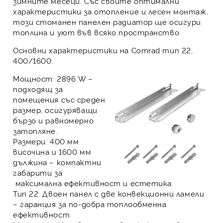
зимните месеци. Със своите оптимални
характеристики за отопление и лесен монтаж,
този стоманен панелен радиатор ще осигури
топлина и уют във всяко пространство.
Основни характеристики на Comrad тип 22,
400/1600:
Мощност:
2896 W –
подходящ за
помещения със среден
размер, осигуряващи
бързо и равномерно
затопляне.
Размери:
400 мм
височина и 1600 мм
дължина – компактни
габарити за
максимална ефективност и естетика.
Тип 22:
Двоен панел с две конвекционни ламели
– гаранция за по-добра топлообменна
ефективност.