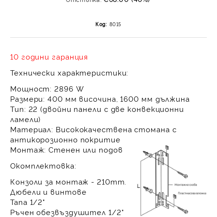
на поръчката се разпр
равни месечни вноски 
Код:
8015
За покупки на стойнос
/ €1022.61
10 години гаранция
Технически характеристики:
Мощност:
2896 W
Размери:
400 мм височина, 1600 мм дължина
Тип:
22 (двойни панели с две конвекционни
ламели)
Материал:
Висококачествена стомана с
антикорозионно покритие
Монтаж:
Стенен или подов
Окомплектовка:
Конзоли за монтаж - 210mm.
Дюбели и винтове
Тапа 1/2"
Ръчен обезвъздушител 1/2"