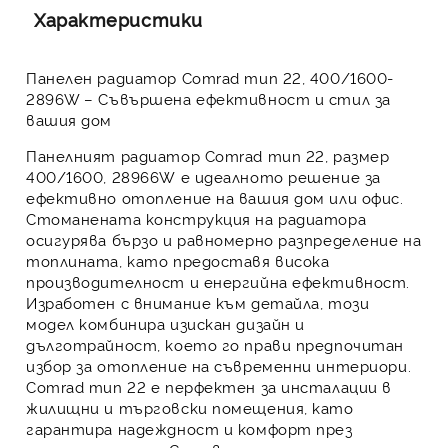
Характеристики
Панелен радиатор Comrad тип 22, 400/1600-
2896W – Съвършена ефективност и стил за
вашия дом
Панелният радиатор Comrad тип 22, размер
400/1600, 28966W
е идеалното решение за
ефективно отопление на вашия дом или офис.
Стоманената конструкция на радиатора
осигурява бързо и равномерно разпределение на
топлината, като предоставя висока
производителност и енергийна ефективност.
Изработен с внимание към детайла, този
модел комбинира изискан дизайн и
дълготрайност, което го прави предпочитан
избор за отопление на съвременни интериори.
Comrad тип 22 е перфектен за инсталации в
жилищни и търговски помещения, като
гарантира надеждност и комфорт през