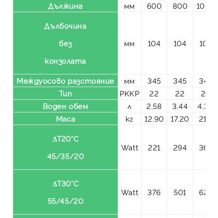
Дължина
мм
600
800
1000
Дълбочина
без
мм
104
104
104
конзолата
Междуосово разстояние
мм
345
345
345
Тип
PKKP
22
22
22
Воден обем
л
2,58
3,44
4,30
Маса
кг
12,90
17,20
21,5
ΔT20°C
Watt
221
294
368
45/35/20
ΔT30°C
Watt
376
501
627
55/45/20