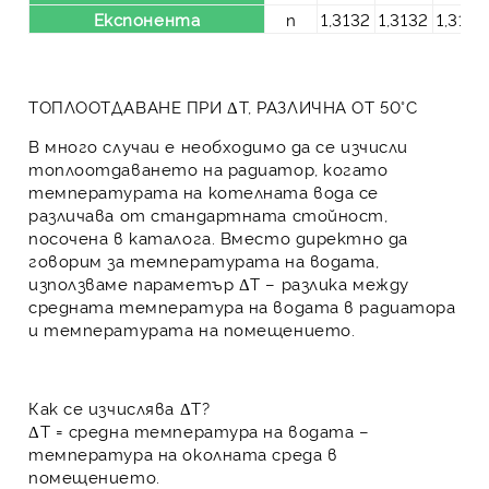
Експонента
n
1,3132
1,3132
1,3132
ТОПЛООТДАВАНЕ ПРИ ΔT, РАЗЛИЧНА ОТ 50°C
В много случаи е необходимо да се изчисли
топлоотдаването на радиатор, когато
температурата на котелната вода се
различава от стандартната стойност,
посочена в каталога. Вместо директно да
говорим за температурата на водата,
използваме параметър
ΔT
– разлика между
средната температура на водата в радиатора
и температурата на помещението.
Как се изчислява ΔT?
ΔT
= средна температура на водата –
температура на околната среда в
помещението.