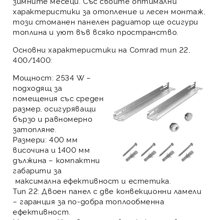
зимните месеци. Със своите оптимални
характеристики за отопление и лесен монтаж,
този стоманен панелен радиатор ще осигури
топлина и уют във всяко пространство.
Основни характеристики на Comrad тип 22,
400/1400:
Мощност:
2534 W –
подходящ за
помещения със среден
размер, осигуряващи
бързо и равномерно
затопляне.
Размери:
400 мм
височина и 1400 мм
дължина – компактни
габарити за
максимална ефективност и естетика.
Тип 22:
Двоен панел с две конвекционни ламели
– гаранция за по-добра топлообменна
ефективност.