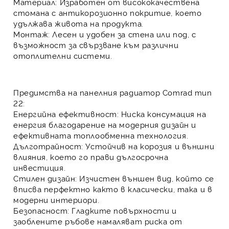
Материал:
Изработен от висококачествена
стомана с антикорозионно покритие, което
удължава живота на продукта.
Монтаж:
Лесен и удобен за стена или под, с
възможност за свързване към различни
отоплителни системи.
Предимства на панелния радиатор Comrad тип
22:
Енергийна ефективност:
Ниска консумация на
енергия благодарение на модерния дизайн и
ефективната топлообменна технология.
Дълготрайност:
Устойчив на корозия и външни
влияния, което го прави дългосрочна
инвестиция.
Стилен дизайн:
Изчистен външен вид, който се
вписва перфектно както в класически, така и в
модерни интериори.
Безопасност:
Гладките повърхности и
заоблените ръбове намаляват риска от