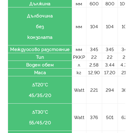
Дължина
мм
600
800
1000
Дълбочина
без
мм
104
104
104
конзолата
Междуосово разстояние
мм
345
345
345
Тип
PKKP
22
22
22
Воден обем
л
2,58
3,44
4,30
Маса
кг
12,90
17,20
21,5
ΔT20°C
Watt
221
294
368
45/35/20
ΔT30°C
Watt
376
501
627
55/45/20