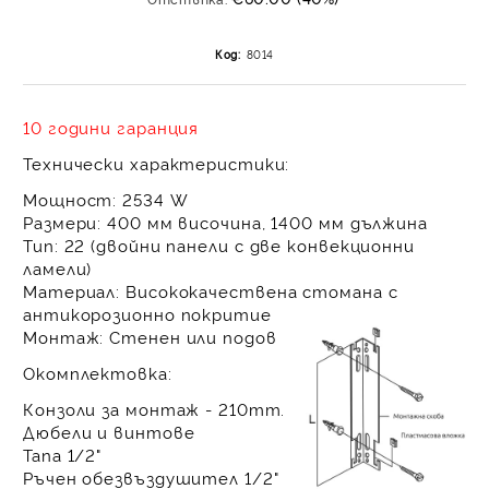
на поръчката се разпр
равни месечни вноски 
Код:
8014
За покупки на стойнос
/ €1022.61
10 години гаранция
Технически характеристики:
Мощност:
2534 W
Размери:
400 мм височина, 1400 мм дължина
Тип:
22 (двойни панели с две конвекционни
ламели)
Материал:
Висококачествена стомана с
антикорозионно покритие
Монтаж:
Стенен или подов
Окомплектовка:
Конзоли за монтаж - 210mm.
Дюбели и винтове
Тапа 1/2"
Ръчен обезвъздушител 1/2"