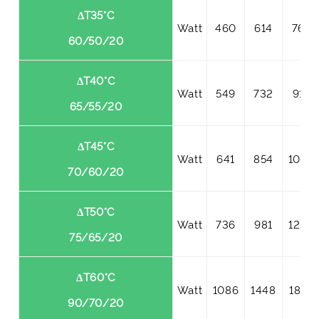
ΔT35°C
Watt
460
614
767
60/50/20
ΔT40°C
Watt
549
732
915
65/55/20
ΔT45°C
Watt
641
854
1068
70/60/20
ΔT50°C
Watt
736
981
1226
75/65/20
ΔT60°C
Watt
1086
1448
1810
90/70/20