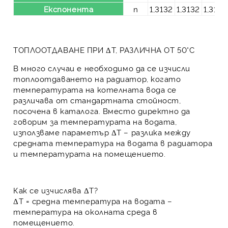
Експонента
n
1,3132
1,3132
1,3132
ТОПЛООТДАВАНЕ ПРИ ΔT, РАЗЛИЧНА ОТ 50°C
В много случаи е необходимо да се изчисли
топлоотдаването на радиатор, когато
температурата на котелната вода се
различава от стандартната стойност,
посочена в каталога. Вместо директно да
говорим за температурата на водата,
използваме параметър
ΔT
– разлика между
средната температура на водата в радиатора
и температурата на помещението.
Как се изчислява ΔT?
ΔT
= средна температура на водата –
температура на околната среда в
помещението.