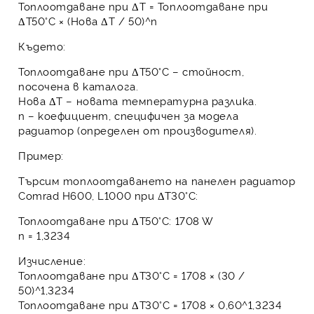
Топлоотдаване при ΔT = Топлоотдаване при
ΔT50°C × (Нова ΔT / 50)^n
Където:
Топлоотдаване при ΔT50°C
– стойност,
посочена в каталога.
Нова ΔT
– новата температурна разлика.
n
– коефициент, специфичен за модела
радиатор (определен от производителя).
Пример:
Търсим топлоотдаването на
панелен радиатор
Comrad H600, L1000
при ΔT30°C:
Топлоотдаване при ΔT50°C: 1708 W
n
= 1,3234
Изчисление:
Топлоотдаване при ΔT30°C = 1708 × (30 /
50)^1,3234
Топлоотдаване при ΔT30°C = 1708 × 0,60^1,3234