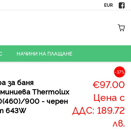
EUR
С
НАЧИНИ НА ПЛАЩАНЕ
-37%
а за баня
€97.00
уминиева Thermolux
Цена с
(460)/900 - черен
ДДС: 189.72
т 643W
лв.