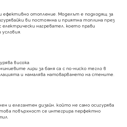
 и ефективно отопление. Моделът е подходящ за
сигурявайки ви постоянна и приятна топлина през
 с
електрически нагревател
, което прави
 условия.
гурява
висока
миниевите лири за баня са с
по-ниско тегло
в
алацията и намалява натоварването на стените.
нен и
елегантен
дизайн, който не само осигурява
атова
повърхност се интегрира перфектно
тил.