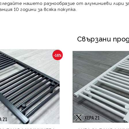
азгледайте нашето разнообразие от
алуминиеви лири з
анция 10 години
за всяка покупка.
Свързани про
-16%