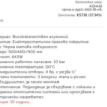
Каталожна цена:
€154.81
Цена с ДДС: 302.78 лв.
€57.81 (37.34%)
Отстъпка:
032
ериал
: Висококачествен алуминий
ритие
: Електростатично прахово покритие
т
: Черна матова повърхност
ери
: 500(460)/900 мм
ност
: 643W
имално работно налягане
: 10 bar
имална температура
: 110°C
ъединителни отвори
: 4 бр. с резба ½”
чени компоненти
: 3 конзоли, тапа и ръчен
въздушител за лесен монтаж
отопление
: Подходяща за свързване с локални и
рални отоплителни системи или използване с
трически нагревател
нция
: 10 години