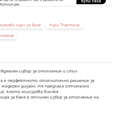
ботния ден.
миниеви лири за баня
Лири Thermolux
пление
- Идеален избор за отопление и стил
на
е перфектното отоплително решение за
и
модерен дизайн
, тя предлага оптимално
ий, който осигурява
висока
лира за баня
е отличен избор за отопление на