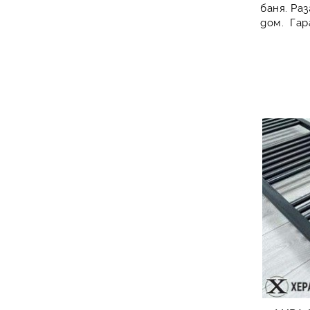
баня. Р
дом.
Гар