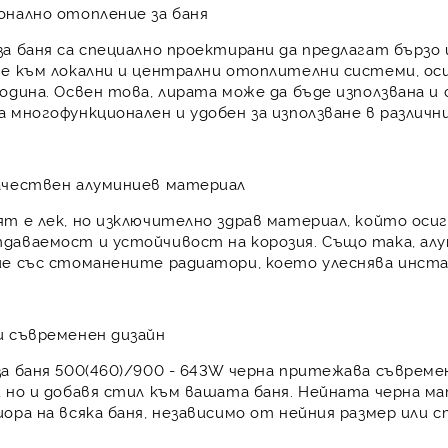
онално отопление за баня
а баня
са специално проектирани да предлагат бързо
не към
локални и централни отоплителни системи
, о
одина. Освен това, лирата може да бъде използвана и
та
многофункционален
и удобен за използване в различни
ачествен алуминиев материал
ят е лек, но изключително
здрав
материал, който оси
тдаваемост
и
устойчивост
на корозия. Също така, алу
ие със стоманените радиатори, което улеснява инст
и съвременен дизайн
за баня
500(460)/900 - 643W черна
притежава съвреме
 но и добавя стил към вашата баня. Нейната
черна м
иора
на всяка баня, независимо от нейния размер или с