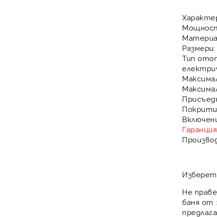
Характе
Мощнос
Матери
Размери
Тип ото
електри
Максима
Максима
Присъед
Покрит
Включен
Гаранци
Произво
Изберете
Не прав
баня
от
предлаг