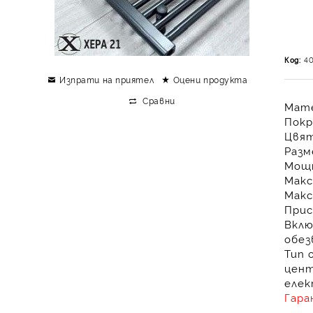
Код:
4
Изпрати на приятел
Оцени продукта
Сравни
Мат
Пок
Цвя
Разм
Мощ
Макс
Макс
Прис
Вклю
обез
Тип 
цент
елек
Гара