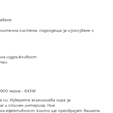
даване
оплителна система, подходяща за използване с
лна издръжливост
ител
/900 черна - 643W
а си. Изберете
алуминиева лира за
е и стилен интериор. Ние
на ефективност
, които ще преобразят вашата