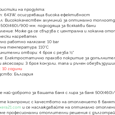
ристики на продукта:
т
: 643W, осигуряваща висока ефективност
ал
: Висококачествен алуминий за оптимално топлоот
: 500(460)/900 мм, подходяща за всякакви бани
пление
: Може да се свързва с централна и локална от
чески нагревател
лно работно налягане
: 10 bar
лна температура
: 110°C
инителни отвори
: 4 броя с резба ½”
ие
: Електростатично прахово покритие за допълните
и аксесоари
: 3 броя конзоли, тапа и ръчен обезвъздуш
я
: 10 години
дство
: България
 най-доброто за вашата баня с лира за баня 500(460)
ете компромис с качеството на отоплението в банят
xera21.com
и се наслаждавайте на оптимално отоплени
аме
професионални отоплителни решения
с
дълготрай