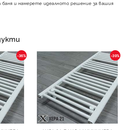
а баня
и намерете идеалното решение за вашия
дукти
-36%
-39%