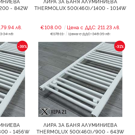
МИНИЕВА
ЛИРА ЗА БАНЯ АЛУМИНИЕВА
200 - 842W
THERMOLUX 500(460)/1400 - 1014W
79.94 лв.
€108.00
Цена с ДДС: 211.23 лв.
3.34 лв.
€178.11
Цена с ДДС: 348.35 лв.
-39%
-31%
МИНИЕВА
ЛИРА ЗА БАНЯ АЛУМИНИЕВА
00 - 1456W
THERMOLUX 500(460)/900 - 643W