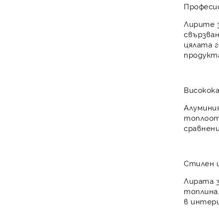
Професи
Лирите з
свързва
цялата г
продук
Високок
Алумини
топлоо
сравнен
Стилен 
Лирата 
топлина,
в
интер