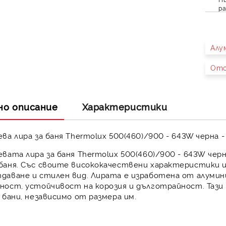
ра
Алу
Ото
но описание
Характеристики
ва лира за баня Thermolux 500(460)/900 - 643W черна 
вата лира за баня Thermolux 500(460)/900 - 643W
чер
баня. Със своите висококачествени характеристики 
даване и стилен вид. Лирата е изработена от алумин
вност
,
устойчивост на корозия
и
дълготрайност
. Тази
 бани, независимо от размера им.