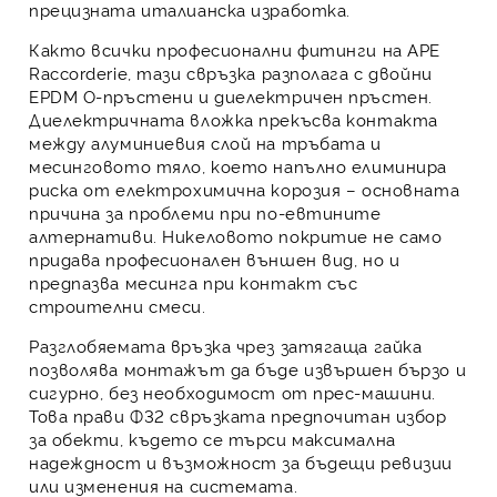
прецизната италианска изработка.
Както всички професионални фитинги на
APE
Raccorderie
, тази свръзка разполага с двойни
EPDM O-пръстени и диелектричен пръстен.
Диелектричната вложка прекъсва контакта
между алуминиевия слой на тръбата и
месинговото тяло, което напълно елиминира
риска от електрохимична корозия – основната
причина за проблеми при по-евтините
алтернативи. Никеловото покритие не само
придава професионален външен вид, но и
предпазва месинга при контакт със
строителни смеси.
Разглобяемата връзка чрез затягаща гайка
позволява монтажът да бъде извършен бързо и
сигурно, без необходимост от прес-машини.
Това прави Ф32 свръзката предпочитан избор
за обекти, където се търси максимална
надеждност и възможност за бъдещи ревизии
или изменения на системата.