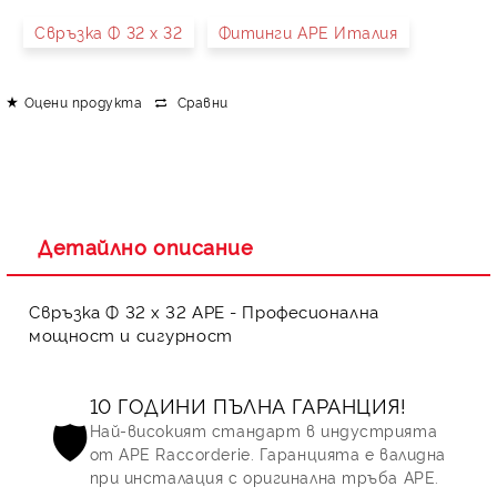
Свръзка Ф 32 х 32
Фитинги APE Италия
Оцени продукта
Сравни
Детайлно описание
Свръзка Ф 32 х 32 APE - Професионална
мощност и сигурност
10 ГОДИНИ ПЪЛНА ГАРАНЦИЯ!
🛡️
Най-високият стандарт в индустрията
от
APE Raccorderie
. Гаранцията е валидна
при инсталация с оригинална тръба APE.