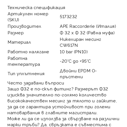
Техническа спецификация
Артикулен номер
5173232
(SKU)
Производител
APE Raccorderie (Италия)
Размер
Ф 32 х Ф 32 (Равна муфа)
Никелиран месинг
Материал
CW617N
Работно налягане
10 bar (PN10)
Работна
-20°C до +95°C
температура
Двойни EPDM O-
Тип уплътнения
пръстени
Често задавани въпроси
Защо Ф32 е по-скъп фитинг?
Размерът Ф32
изисква значително по-голямо количество
висококачествен месинг за тялото и гайките,
за да се гарантира устойчивост при големи
натоварвания в главните магистрали.
Може ли да се използва за свързване на различни
марки тръби?
Да, свръзката е съвместима с