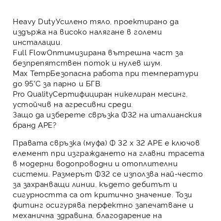
Heavy Duty
Усилено тяло, проектирано да
издържа на високо налягане в големи
инсталации.
Full Flow
Оптимизирана вътрешна част за
безпрепятствен поток и нулев шум.
Max Temp
Безопасна работа при температури
до 95°C за парно и БГВ.
Pro Quality
Сертифициран никелиран месинг,
устойчив на агресивни среди.
Защо да изберете свръзка Ф32 на италианския
бранд APE?
Правата свръзка (муфа) Ф 32 х 32 APE е ключов
елемент при изграждането на главни трасета
в модерни водопроводни и отоплителни
системи. Размерът Ф32 се използва най-често
за захранващи линии, където дебитът и
сигурността са от критично значение. Този
фитинг осигурява перфектно запечатване и
механична здравина, благодарение на