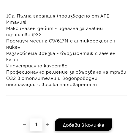
на поръчката се разпр
равни месечни вноски 
10г. Пълна гаранция
(произведено от APE
За покупки на стойнос
Италия)
/ €1022.61
Максимален дебит
- идеална за главни
щрангове Ф32
Премиум месинг CW617N
с антикорозионен
никел
Разглобяема връзка
- бърз монтаж с гаечен
ключ
Индустриално качество
Професионално решение за свързване на тръби
Ф32 в отоплителни и водопроводни
инсталации с висока натовареност.