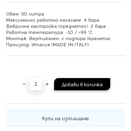
на поръчката се разпр
равни месечни вноски 
Обем:
50 литра
За покупки на стойнос
Максимално работно налягане:
4 бара
/ €1022.61
Фабрична настройка (преднатяг):
2 бара
Работна температура:
-10 / +99 °C
Монтаж:
Вертикален, с подпора (крачета)
Произход:
Италия (MADE IN ITALY)
Купи на изплащане