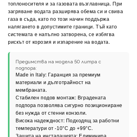
топлоносителя и за газовата възглавница. При
загряване водата разширява обема си и свива
газа в съда, като по този начин поддържа
налягането в допустимите граници. Тъй като
системата е напълно затворена, се избягва
рискът от корозия и изпарение на водата.
Предимства на модела 50 литра с
подпора:
Made in Italy:
Гаранция за премиум
материали и дълготрайност на
мембраната.
Стабилен подов монтаж:
Вградената
подпора позволява сигурно позициониране
без нужда от стенни конзоли.
Висока надеждност:
Подходящ за работни
температури от -10°C до +99°C.
Защита на инсталацията:
Елиминира