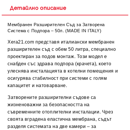
Детайлно описание
Мембранен Разширителен Съд за Затворена
Система с Подпора – 50л. (MADE IN ITALY)
Xera21.com
представя
италиански мембранен
разширителен съд с обем 50 литра
, специално
проектиран за подов монтаж. Този модел е
снабден със здрава подпора (крачета), което
улеснява инсталацията в котелни помещения и
осигурява стабилност при системи с голям
капацитет и натоварване.
Затворените разширителни съдове са
жизненоважни за безопасността на
съвременните отоплителни инсталации. Чрез
своята
вградена еластична мембрана
, съдът
разделя системата на две камери – за