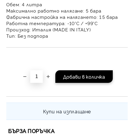
Обем:
4 литра
на поръчката се разпр
Максимално работно налягане:
5 бара
равни месечни вноски 
Фабрична настройка на налягането:
1.5 бара
За покупки на стойнос
Работна температура:
-10°C / +99°C
/ €1022.61
Произход:
Италия (MADE IN ITALY)
Тип:
Без подпора
Купи на изплащане
БЪРЗА ПОРЪЧКА