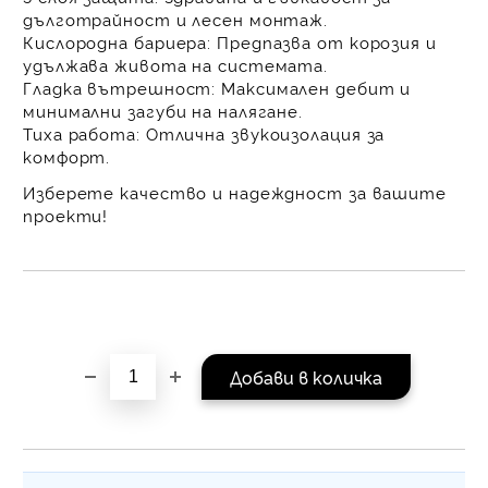
равни месечни вноски 
дълготрайност и лесен монтаж.
За покупки на стойнос
Кислородна бариера:
Предпазва от корозия и
/ €1022.61
удължава живота на системата.
Гладка вътрешност:
Максимален дебит и
минимални загуби на налягане.
Тиха работа:
Отлична звукоизолация за
комфорт.
Изберете качество и надеждност за вашите
проекти!