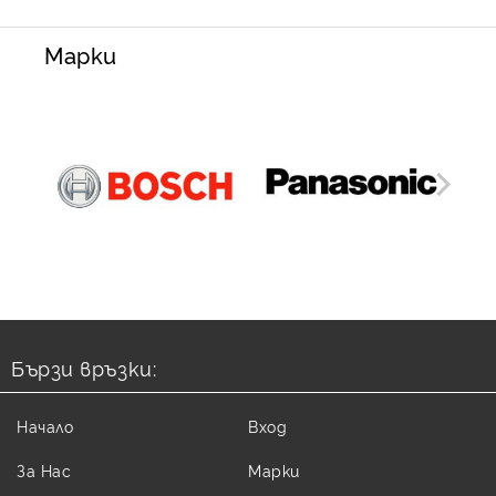
Марки
Бързи връзки:
Начало
Вход
За Нас
Марки