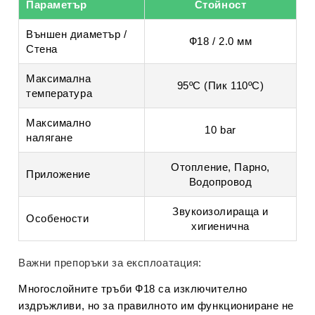
Параметър
Стойност
Външен диаметър /
Ф18 / 2.0 мм
Стена
Максимална
95ºС (Пик 110ºС)
температура
Максимално
10 bar
налягане
Отопление, Парно,
Приложение
Водопровод
Звукоизолираща и
Особености
хигиенична
Важни препоръки за експлоатация:
Многослойните тръби Ф18 са изключително
издръжливи, но за правилното им функциониране не