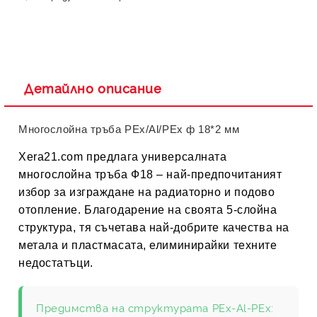
Детайлно описание
Многослойна тръба PEx/Al/PEx ф 18*2 мм
Xera21.com
предлага универсалната
многослойна тръба Ф18
– най-предпочитаният
избор за изграждане на радиаторно и подово
отопление. Благодарение на своята 5-слойна
структура, тя съчетава най-добрите качества на
метала и пластмасата, елиминирайки техните
недостатъци.
Предимства на структурата PEx-Al-PEx: