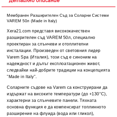
Детайлно описание
Мембранен Разширителен Съд за Соларни Системи
VAREM 50л (Made in Italy)
Xera21.com
представя висококачествен
разширителен съд VAREM 50л
, специално
проектиран за слънчеви и отоплителни
инсталации. Произведен от световния лидер
Varem Spa (Италия)
, този съд е синоним на
надеждност и дълъг експлоатационен живот,
следвайки най-добрите традиции на концепцията
"Made in Italy".
Соларните съдове на Varem са конструирани да
издържат на
високите температури (до +130°C)
,
характерни за слънчевите панели. Тяхната
основна функция е да компенсират топлинното
разширение на флуида (вода или гликол),