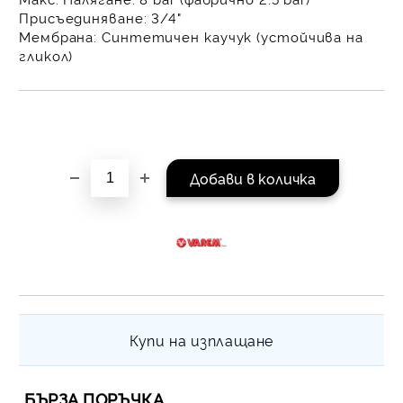
на поръчката се разпр
Присъединяване:
3/4"
равни месечни вноски 
Мембрана:
Синтетичен каучук (устойчива на
За покупки на стойнос
гликол)
/ €1022.61
Купи на изплащане
БЪРЗА ПОРЪЧКА