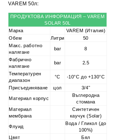
VAREM 50л:
ПРОДУКТОВА ИНФОРМАЦИЯ – VAREM
SOLAR 50L
Марка
VAREM (Италия)
Обем
Литри
50
Макс. работно
bar
8
налягане
Фабрично
bar
2.5
налягане
Температурен
°C
-10°С до +130°С
диапазон
Присъединяване
цол
3/4"
Въглеродна
Материал корпус
стомана
Материал
Синтетичен
мембрана
каучук (Solar)
Вода / Гликол (до
Флуид
100%)
Цвят
Бял