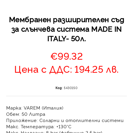
Мембранен разширителен съд
за слънчева система MADE IN
ITALY- 50л.
€99.32
Отложено до 30 дни 
Цена с ДДС: 194.25 лв.
изпращане на поръчка
оскъпяване. За покупк
до 400 лв. / €204,52
Код:
5430150
Плащане на 4 вноски.
от стойността на по
момента с карта. Ос
Марка:
VAREM (Италия)
се разделя на 3 равни
Обем:
50 Литра
без оскъпяване. За пок
Приложение:
Соларни и отоплителни системи
стойност до 1000 лв. 
Макс. Температура:
+130°C
Плащане на 6 вноски
Макс. Налягане:
8 bar (фабрично 2.5 bar)