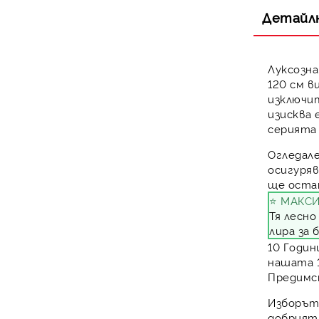
Заваръчни инстументи и
Моноблок LG
Единичен сплит HYUNDAI
Термопомпи Bosch
консумативи
Детайл
Моноблок HYUNDAI
Луксозн
120 см в
изключи
изисква
серията
Огледале
осигуряв
ще оста
⭐ МАКС
Тя лесн
лира за 
10 Годин
нашата 1
Предимст
Изборът
добрият 