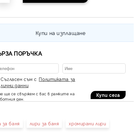
Купи на изплащане
ЪРЗА ПОРЪЧКА
Съгласен съм с
Политиката за
лични данни
е ще се свържем с вас в рамките на
ботния ден.
а за баня
лири за баня
хромирани лири