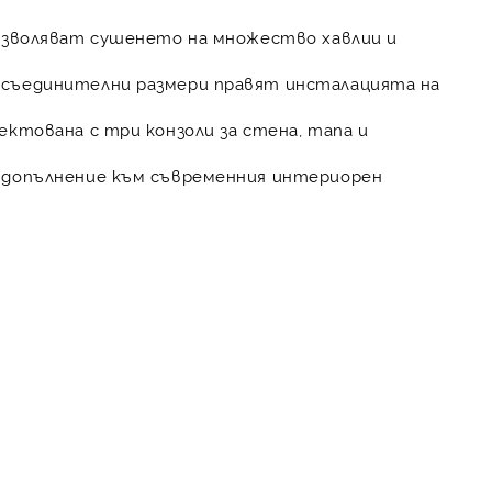
позволяват сушенето на множество хавлии и
исъединителни размери правят инсталацията на
ктована с три конзоли за стена, тапа и
 допълнение към съвременния интериорен