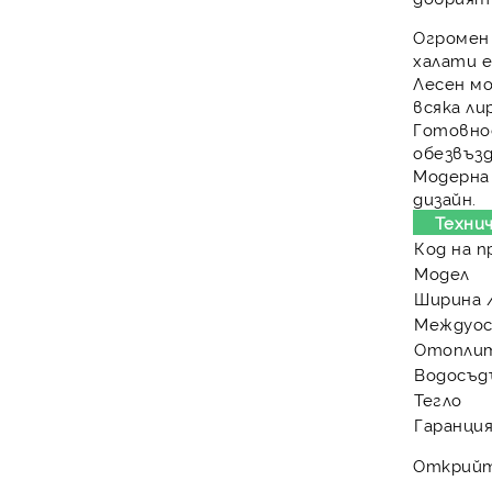
Огромен
халати 
Лесен м
всяка ли
Готовно
обезвъз
Модерна 
дизайн.
Техни
Код на 
Модел
Ширина 
Междуос
Отопли
Водосъд
Тегло
Гаранци
Открийте