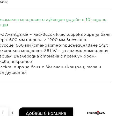
14612
ксимална мощност и луксозен дизайн с 10 години
нция
л:
Avantgarde – най-висок клас широка лира за баня
ери:
600 мм ширина / 1200 мм височина
уосие:
560 мм (стандартно присъединяване 1/2")
плителна мощност:
881 W – за големи помещения
риал:
Въглеродна стомана с премиум хром-
лово покритие
лект:
Лира за баня с включени конзоли, тапа и
звъздушител