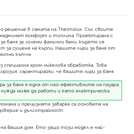
о решение в гамата на Thermolux. Със своите
енадминат комфорт и топлина. Проектирана с
за баня
за големи фамилни бани, където се
ет за сушене на кърпи. Нашите
лири за баня
от
уютно кътче.
ез специална хром-никелова обработка. Това
корозия, гарантирайки, че вашите лири за баня
а за баня е една от най-ефективните на пазара.
и нужда може да работи и като електрическа
мана и прецизната заварка са основата на
 доверие и дълготрайност.
на Вашия дом. Ето защо този модел е най-