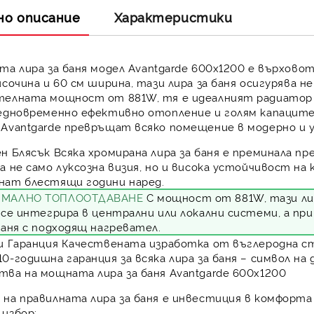
но описание
Характеристики
ата
лира за баня
модел Avantgarde 600х1200 е върховот
исочина и 60 см ширина, тази
лира за баня
осигурява н
телната мощност от 881W, тя е идеалният
радиатор 
 едновременно ефективно отопление и голям капацит
 Avantgarde превръщат всяко помещение в модерно и 
н Блясък
Всяка хромирана лира за баня е преминала пр
а не само луксозна визия, но и висока устойчивост на 
нат блестящи години наред.
ИМАЛНО ТОПЛООТДАВАНЕ
С мощност от 881W, тази лир
о се интегрира в централни или локални системи, а пр
баня с подходящ нагревател.
и Гаранция
Качествената изработка от въглеродна сто
0-годишна гаранция за всяка лира за баня – символ на
ва на мощната лира за баня Avantgarde 600х1200
 на правилната
лира за баня
е инвестиция в комфорта 
избор: