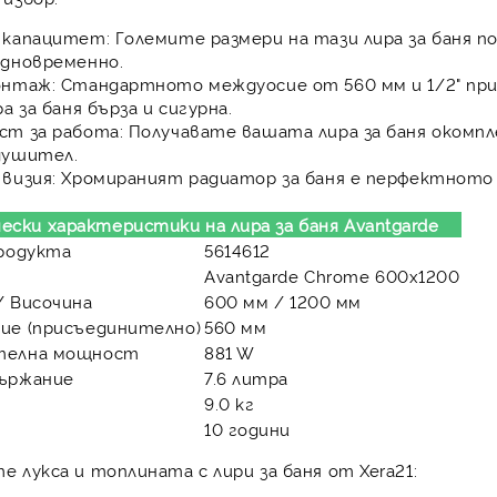
 капацитет:
Големите размери на тази лира за баня 
едновременно.
онтаж:
Стандартното междуосие от 560 мм и 1/2" пр
ра за баня бърза и сигурна.
ст за работа:
Получавате вашата лира за баня окомпле
душител.
визия:
Хромираният радиатор за баня е перфектното
чески характеристики на лира за баня Avantgarde
продукта
5614612
Avantgarde Chrome 600x1200
/ Височина
600 мм / 1200 мм
ие (присъединително)
560 мм
телна мощност
881 W
ържание
7.6 литра
9.0 кг
я
10 години
 лукса и топлината с лири за баня от Xera21: