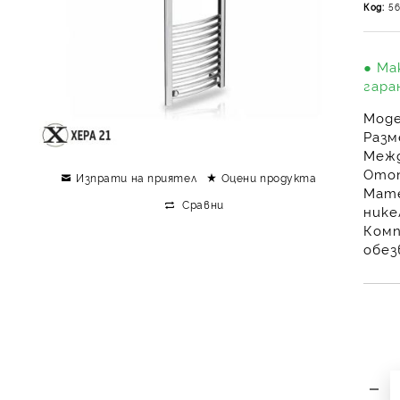
Код:
56
● Ма
гара
Моде
Разм
Межд
Ото
Изпрати на приятел
Оцени продукта
Мате
Сравни
нике
Комп
обе