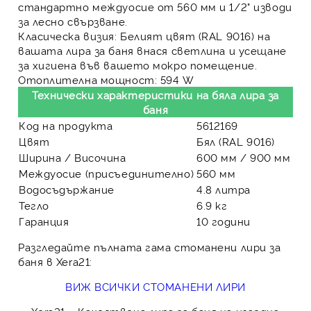
стандартно междуосие от 560 мм и 1/2" изводи
за лесно свързване.
Класическа визия:
Белият цвят (RAL 9016) на
вашата лира за баня внася светлина и усещане
за хигиена във вашето мокро помещение.
Отоплителна мощност:
594 W
Технически характеристики на бяла лира за
баня
Код на продукта
5612169
Цвят
Бял (RAL 9016)
Ширина / Височина
600 мм / 900 мм
Междуосие (присъединително)
560 мм
Водосъдържание
4.8 литра
Тегло
6.9 кг
Гаранция
10 години
Разгледайте пълната гама стоманени лири за
баня в Xera21:
ВИЖ ВСИЧКИ СТОМАНЕНИ ЛИРИ