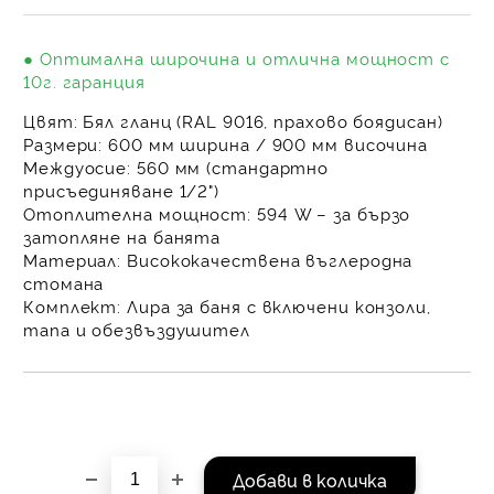
на поръчката се разпр
равни месечни вноски 
● Оптимална широчина и отлична мощност с
За покупки на стойнос
10г. гаранция
/ €1022.61
Цвят:
Бял гланц (RAL 9016, прахово боядисан)
Размери:
600 мм ширина / 900 мм височина
Междуосие:
560 мм (стандартно
присъединяване 1/2")
Отоплителна мощност:
594 W – за бързо
затопляне на банята
Материал:
Висококачествена въглеродна
стомана
Комплект:
Лира за баня с включени конзоли,
тапа и обезвъздушител