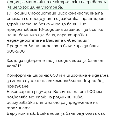
опция за монтаж на електрически нагревател
за целогодишна употреба.
10 Години Спокойствие
Висококачествената
стомана и прецизната изработка гарантират
здравината на всяка лира за баня. Ние
предоставяме 10-годишна гаранция за всички
наши бели лири за баня, гарантирайки
надеждността на Вашата инвестиция.
Предимства на широката бяла лира за баня
600х900
Защо да изберете този модел
лира за баня
от
Xera21?
Комфортна ширина:
600 мм широчина е идеална
за лесно сушене на големи хавлиени кърпи без
прегъване.
Балансирани размери:
Височината от 900 мм
позволява монтаж на различни нива,
осигурявайки оптимално разпределение на
топлината.
Бърз монтаж:
Всяка лира за баня разполага със