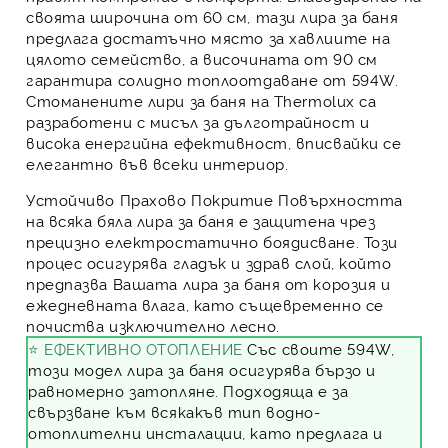
своята широчина от 60 см, тази
лира за баня
предлага достатъчно място за хавлиите на
цялото семейство, а височината от 90 см
гарантира солидно топлоотдаване от 594W.
Стоманените
лири за баня
на Thermolux са
разработени с мисъл за дълготрайност и
висока енергийна ефективност, вписвайки се
елегантно във всеки интериор.
Устойчиво Прахово Покритие
Повърхността
на всяка бяла лира за баня е защитена чрез
прецизно електростатично боядисване. Този
процес осигурява гладък и здрав слой, който
предпазва Вашата лира за баня от корозия и
ежедневната влага, като същевременно се
почиства изключително лесно.
⭐ ЕФЕКТИВНО ОТОПЛЕНИЕ
Със своите 594W,
този модел лира за баня осигурява бързо и
равномерно затопляне. Подходяща е за
свързване към всякакъв тип водно-
отоплителни инсталации, като предлага и