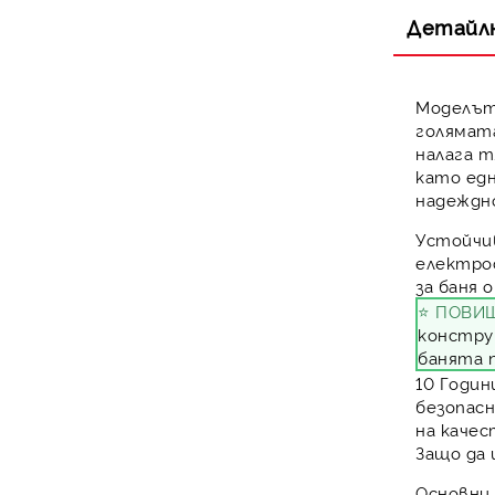
Заваръчни инстументи и
Моноблок LG
Единичен сплит HYUNDAI
Термопомпи Bosch
консумативи
Детайл
Моноблок HYUNDAI
Моделъ
голямат
налага т
като ед
надеждн
Устойчи
електрос
за баня 
⭐ ПОВИ
конструк
банята 
10 Годин
безопасн
на каче
Защо да 
Основни