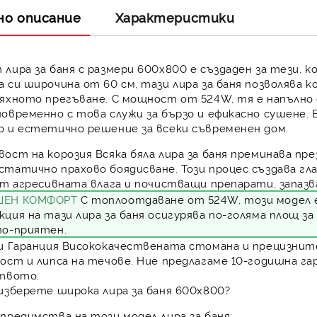
но описание
Характеристики
т
лира за баня
с размери 600х800 е създаден за тези, 
а си широчина от 60 см, тази
лира за баня
позволява ко
яхното прегъване. С мощност от 524W, тя е напълно 
новременно с това служи за бързо и ефикасно сушене
о и естетично решение за всеки съвременен дом.
вост на корозия
Всяка бяла лира за баня преминава пр
татично прахово боядисване. Този процес създава гл
от агресивната влага и почистващи препарати, запаз
ШЕН КОМФОРТ
С топлоотдаване от 524W, този модел е
ция на тази лира за баня осигурява по-голяма площ з
по-приятен.
и Гаранция
Висококачествената стомана и прецизните
ост и липса на течове. Ние предлагаме 10-годишна гар
ството.
изберете широка лира за баня 600х800?
 предимства на този модел
лира за баня
: