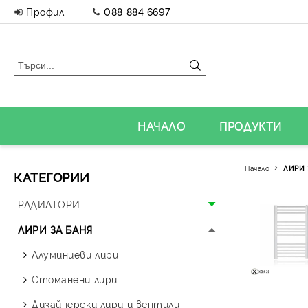
Профил
088 884 6697
НАЧАЛО
ПРОДУКТИ
Начало
ЛИРИ 
КАТЕГОРИИ
РАДИАТОРИ
Алуминиеви радиатори
ЛИРИ ЗА БАНЯ
Панелни радиатори
Алуминиеви лири
Аксесоари за радиатори
Стоманени лири
Дизайнерски радиатори
Дизайнерски лири и вентили