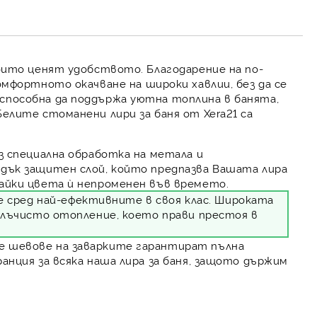
които ценят удобството. Благодарение на по-
мфортното окачване на широки хавлии, без да се
способна да поддържа уютна топлина в банята,
. Белите стоманени
лири за баня
от Xera21 са
ез специална обработка на метала и
адък защитен слой, който предпазва Вашата лира
вайки цвета ѝ непроменен във времето.
 сред най-ефективните в своя клас. Широката
а лъчисто отопление, което прави престоя в
 шевове на заварките гарантират пълна
анция за всяка наша лира за баня, защото държим