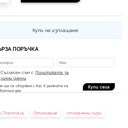
Купи на изплащане
ЪРЗА ПОРЪЧКА
Съгласен съм с
Политиката за
лични данни
е ще се свържем с вас в рамките на
ботния ден.
и Thermolux
Отопление
стоманени лири