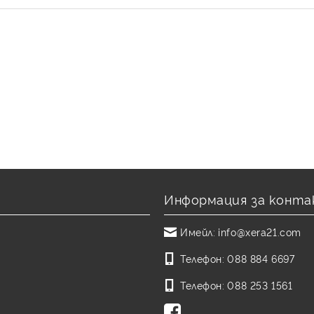
Информация за конта
Имейл:
info@xera21.com
Телефон:
088 884 6697
Телефон:
088 253 1561