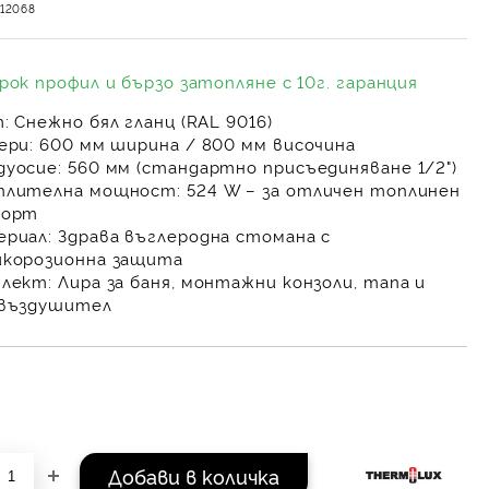
612068
рок профил и бързо затопляне с 10г. гаранция
:
Снежно бял гланц (RAL 9016)
ери:
600 мм ширина / 800 мм височина
уосие:
560 мм (стандартно присъединяване 1/2")
плителна мощност:
524 W – за отличен топлинен
форт
риал:
Здрава въглеродна стомана с
корозионна защита
лект:
Лира за баня, монтажни конзоли, тапа и
звъздушител