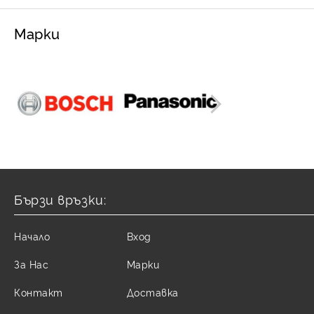
Марки
Бързи връзки:
Начало
Вход
За Нас
Марки
Контакт
Доставка