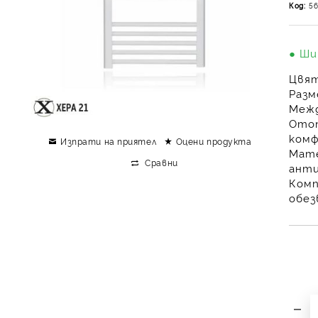
Код:
5
● Ши
Цвят
Разм
Межд
Ото
ком
Изпрати на приятел
Оцени продукта
Мате
Сравни
анти
Комп
обе