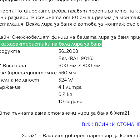
ност:
По-широките ребра правят простирането на кър
ни размери:
Височината от 80 см е идеална за монтаж 
сталация:
Всяка лира за баня е готова за монтаж със
.
айн:
Снежнобелият финиш на вашата лира за баня прид
ки характеристики на бяла лира за баня
продукта
5612068
Бял (RAL 9016)
/ Височина
600 мм / 800 мм
ие (присъединително)
560 мм
телна мощност
524 W
ържание
4.1 литра
6.2 кг
я
10 години
йте пълната гама стоманени лири за баня в Xera21:
ВИЖ ВСИЧКИ СТОМАН
Xera21
– Вашият доверен партньор за качестве