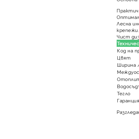
Практич
Оптимал
Лесна ин
крепежи
Чист диз
Техничес
Код на 
Цвят
Ширина 
Междуос
Отопли
Водосъд
Тегло
Гаранци
Разгледа