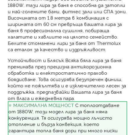
1880W, тази
лира за баня
е способна да затопли
и най-големите бани, фитнес зали или СПА зони.
Височината от 1.8 метра в комбинация с
ширината от 60 см превръща вашата
лира за
баня
в професионална сушилня, побираща
халатите и хавлиите на цялото семейство.
Белите стоманени
лири за баня
от Thermolux
са еталон за качество и издръжливост.
Устойчивост и Блясък
Всяка бяла лира за баня
преминава през прецизна антикорозионна
обработка и електростатично прахово
боядисване. Това осигурява безупречен финиш,
който не пожълтява и е изключително лесен за
поддръжка, предпазвайки Вашата лира за баня
от влага и ежедневна пара.
⭐ МАКСИМАЛНА МОЩНОСТ
С топлоотдаване
от 1880W, този модел лира за баня няма
конкуренция. Тя осигурява мощно лъчисто
отопление и бърза конвекция, което
гарантира топла баня дори при много ниски