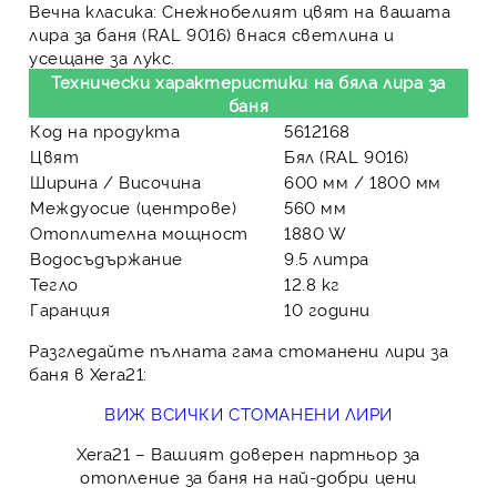
Вечна класика:
Снежнобелият цвят на вашата
лира за баня (RAL 9016) внася светлина и
усещане за лукс.
Технически характеристики на бяла лира за
баня
Код на продукта
5612168
Цвят
Бял (RAL 9016)
Ширина / Височина
600 мм / 1800 мм
Междуосие (центрове)
560 мм
Отоплителна мощност
1880 W
Водосъдържание
9.5 литра
Тегло
12.8 кг
Гаранция
10 години
Разгледайте пълната гама стоманени лири за
баня в Xera21:
ВИЖ ВСИЧКИ СТОМАНЕНИ ЛИРИ
Xera21
– Вашият доверен партньор за
отопление за баня на най-добри цени