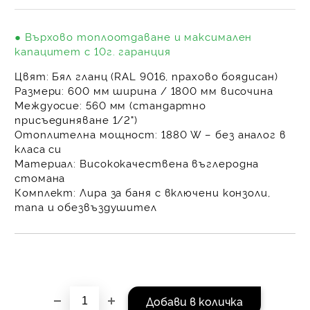
на поръчката се разпр
равни месечни вноски 
● Върхово топлоотдаване и максимален
За покупки на стойнос
капацитет с 10г. гаранция
/ €1022.61
Цвят:
Бял гланц (RAL 9016, прахово боядисан)
Размери:
600 мм ширина / 1800 мм височина
Междуосие:
560 мм (стандартно
присъединяване 1/2")
Отоплителна мощност:
1880 W – без аналог в
класа си
Материал:
Висококачествена въглеродна
стомана
Комплект:
Лира за баня с включени конзоли,
тапа и обезвъздушител