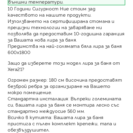
външни температури.
10 Години Сигурност
Ние стоим зад
качеството на нашите продукти.
Използването на сертифицирана стомана и
прецизни технологии на заваряване ни
позволява да предоставим 10-годишна гаранция
за Вашата нова лира за баня.
Предимства на най-голямата бяла лира за баня
600х1800
Защо да изберете този модел
лира за баня
от
Xera21?
Огромен размер:
180 см височина предоставят
безброй ребра за организиране на Вашето
мокро помещение.
Стандартна инсталация:
Въпреки големината
си, вашата лира за баня се монтира лесно със
стандартно междуосие 560 мм.
Всичко в кутията:
Вашата лира за баня
пристига с пълен комплект крепежи, тапа и
обезвъздушител.