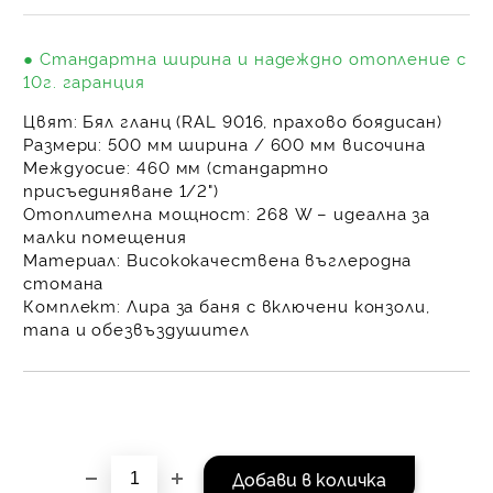
на поръчката се разпр
равни месечни вноски 
● Стандартна ширина и надеждно отопление с
За покупки на стойнос
10г. гаранция
/ €1022.61
Цвят:
Бял гланц (RAL 9016, прахово боядисан)
Размери:
500 мм ширина / 600 мм височина
Междуосие:
460 мм (стандартно
присъединяване 1/2")
Отоплителна мощност:
268 W – идеална за
малки помещения
Материал:
Висококачествена въглеродна
стомана
Комплект:
Лира за баня с включени конзоли,
тапа и обезвъздушител