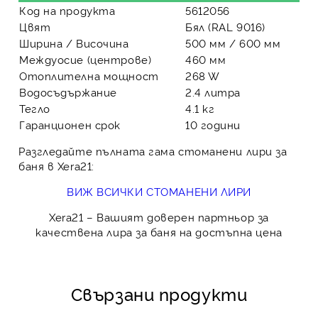
Код на продукта
5612056
Цвят
Бял (RAL 9016)
Ширина / Височина
500 мм / 600 мм
Междуосие (центрове)
460 мм
Отоплителна мощност
268 W
Водосъдържание
2.4 литра
Тегло
4.1 кг
Гаранционен срок
10 години
Разгледайте пълната гама стоманени лири за
баня в Xera21:
ВИЖ ВСИЧКИ СТОМАНЕНИ ЛИРИ
Xera21
– Вашият доверен партньор за
качествена лира за баня на достъпна цена
Свързани продукти