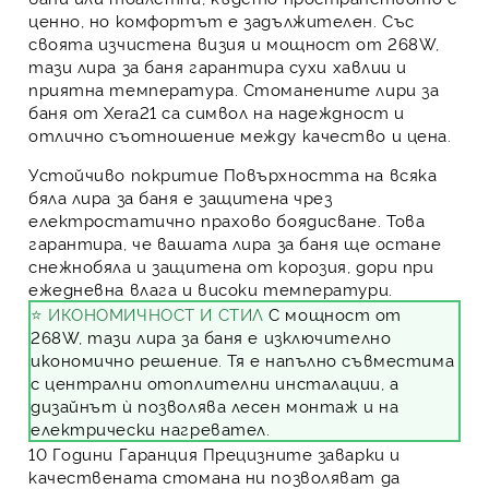
ценно, но комфортът е задължителен. Със
своята изчистена визия и мощност от 268W,
тази
лира за баня
гарантира сухи хавлии и
приятна температура. Стоманените
лири за
баня
от Xera21 са символ на надеждност и
отлично съотношение между качество и цена.
Устойчиво покритие
Повърхността на всяка
бяла лира за баня е защитена чрез
електростатично прахово боядисване. Това
гарантира, че вашата лира за баня ще остане
снежнобяла и защитена от корозия, дори при
ежедневна влага и високи температури.
⭐ ИКОНОМИЧНОСТ И СТИЛ
С мощност от
268W, тази лира за баня е изключително
икономично решение. Тя е напълно съвместима
с централни отоплителни инсталации, а
дизайнът ѝ позволява лесен монтаж и на
електрически нагревател.
10 Години Гаранция
Прецизните заварки и
качествената стомана ни позволяват да