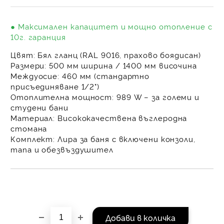
на поръчката се разпр
равни месечни вноски 
● Максимален капацитет и мощно отопление с
За покупки на стойнос
10г. гаранция
/ €1022.61
Цвят:
Бял гланц (RAL 9016, прахово боядисан)
Размери:
500 мм ширина / 1400 мм височина
Междуосие:
460 мм (стандартно
присъединяване 1/2")
Отоплителна мощност:
989 W – за големи и
студени бани
Материал:
Висококачествена въглеродна
стомана
Комплект:
Лира за баня с включени конзоли,
тапа и обезвъздушител