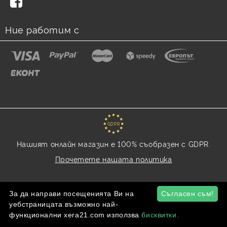
Ние работим с
GDPR
Нашият онлайн магазин е 100% съобразен с GDPR.
Прочетете нашата политика
Моите лични данни
За да направи посещенията Ви на
Съгласен съм!
уебстраницата възможно най-
функционални xera21.com използва
бисквитки.
Онлайн магазин от SELITON