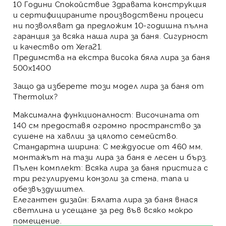
10 Години Спокойствие
Здравата конструкция
и сертифицираните производствени процеси
ни позволяват да предложим 10-годишна пълна
гаранция за всяка наша лира за баня. Сигурност
и качество от Xera21.
Предимства на екстра висока бяла лира за баня
500х1400
Защо да изберете този модел
лира за баня
от
Thermolux?
Максимална функционалност:
Височината от
140 см предоставя огромно пространство за
сушене на хавлии за цялото семейство.
Стандартна ширина:
С междуосие от 460 мм,
монтажът на тази лира за баня е лесен и бърз.
Пълен комплект:
Всяка лира за баня пристига с
три регулируеми конзоли за стена, тапа и
обезвъздушител.
Елегантен дизайн:
Бялата лира за баня внася
светлина и усещане за ред във всяко мокро
помещение.