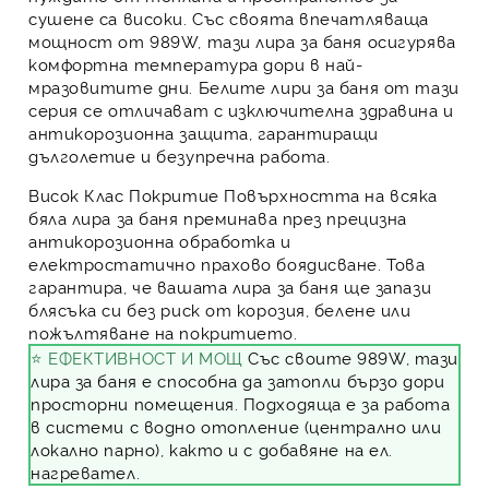
сушене са високи. Със своята впечатляваща
мощност от 989W, тази
лира за баня
осигурява
комфортна температура дори в най-
мразовитите дни. Белите
лири за баня
от тази
серия се отличават с изключителна здравина и
антикорозионна защита, гарантиращи
дълголетие и безупречна работа.
Висок Клас Покритие
Повърхността на всяка
бяла лира за баня преминава през прецизна
антикорозионна обработка и
електростатично прахово боядисване. Това
гарантира, че вашата лира за баня ще запази
блясъка си без риск от корозия, белене или
пожълтяване на покритието.
⭐ ЕФЕКТИВНОСТ И МОЩ
Със своите 989W, тази
лира за баня е способна да затопли бързо дори
просторни помещения. Подходяща е за работа
в системи с водно отопление (централно или
локално парно), както и с добавяне на ел.
нагревател.