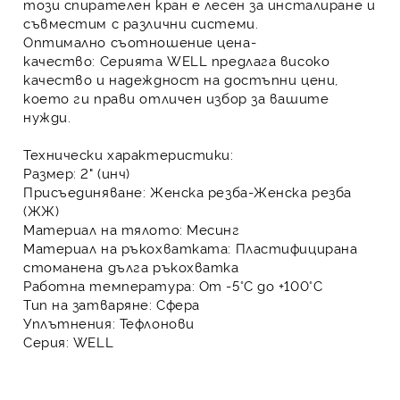
този
спирателен кран
е лесен за инсталиране и
съвместим с различни системи.
Оптимално съотношение цена-
качество:
Серията WELL предлага
високо
качество и надеждност на достъпни цени
,
което ги прави отличен избор за вашите
нужди.
Технически характеристики:
Размер:
2" (инч)
Присъединяване:
Женска резба-Женска резба
(ЖЖ)
Материал на тялото:
Месинг
Материал на ръкохватката:
Пластифицирана
стоманена дълга ръкохватка
Работна температура:
От -5°C до +100°C
Тип на затваряне:
Сфера
Уплътнения:
Тефлонови
Серия:
WELL