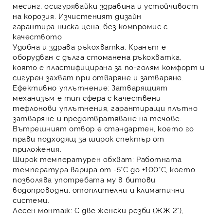
месинг
, осигурявайки
здравина и устойчивост
на корозия
. Изчистеният дизайн
гарантира
ниска цена
, без компромис с
качеството.
Удобна и здрава ръкохватка:
Кранът е
оборудван с
дълга стоманена ръкохватка
,
която е
пластифицирана
за по-голям комфорт и
сигурен захват при отваряне и затваряне.
Ефективно уплътнение:
Затварящият
механизъм е тип сфера с
качествени
тефлонови уплътнения
, гарантиращи
плътно
затваряне
и
предотвратяване на течове
.
Вътрешният отвор е стандартен, което го
прави подходящ за широк спектър от
приложения.
Широк температурен обхват:
Работната
температура варира от
-5°C до +100°C
, което
позволява употребата му в
битови
водопроводни, отоплителни и климатични
системи
.
Лесен монтаж:
С
две женски резби (ЖЖ 2")
,