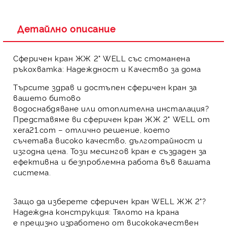
Детайлно описание
Сферичен кран ЖЖ 2" WELL със стоманена
ръкохватка: Надеждност и Качество за дома
Търсите
здрав и достъпен сферичен кран
за
вашето
битово
водоснабдяване
или
отоплителна инсталация
?
Представяме ви
сферичен кран ЖЖ 2" WELL
от
xera21.com – отлично решение, което
съчетава
високо качество, дълготрайност и
изгодна цена
. Този
месингов кран
е създаден за
ефективна и безпроблемна работа във вашата
система.
Защо да изберете сферичен кран WELL ЖЖ 2"?
Надеждна конструкция:
Тялото на крана
е
прецизно изработено от висококачествен