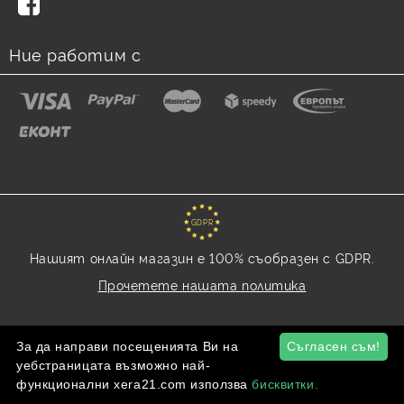
Ние работим с
GDPR
Нашият онлайн магазин е 100% съобразен с GDPR.
Прочетете нашата политика
Моите лични данни
За да направи посещенията Ви на
Съгласен съм!
уебстраницата възможно най-
функционални xera21.com използва
бисквитки.
Онлайн магазин от SELITON