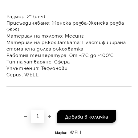
на поръчката се разпр
равни месечни вноски 
Размер:
2" (инч)
За покупки на стойнос
Присъединяване:
Женска резба-Женска резба
/ €1022.61
(ЖЖ)
Материал на тялото:
Месинг
Материал на ръкохватката:
Пластифицирана
стоманена дълга ръкохватка
Работна температура:
От -5°C до +100°C
Тип на затваряне:
Сфера
Уплътнения:
Тефлонови
Серия:
WELL
WELL
Марка: