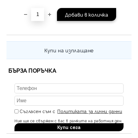
равни месечни вноски 
За покупки на стойнос
/ €1022.61
Купи на изплащане
БЪРЗА ПОРЪЧКА
Съгласен съм с
Политиката за лични данни
Ние ще се свържем с вас в рамките на работния ден.