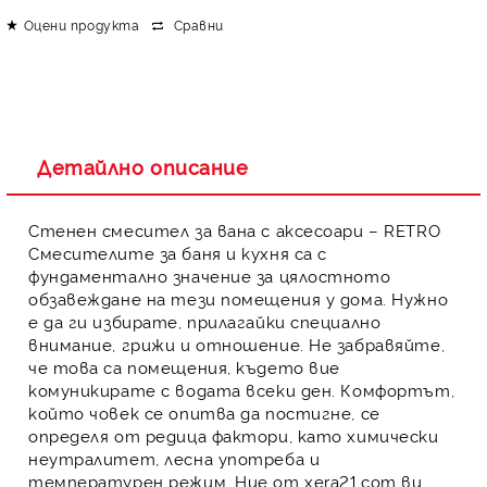
Оцени продукта
Сравни
Детайлно описание
Стенен
смесител
за вана с аксесоари
– RETRO
Смесителите за баня и кухня
са с
фундаментално значение за цялостното
обзавеждане на тези помещения у дома. Нужно
е да ги избирате, прилагайки специално
внимание, грижи и отношение.
Не забравяйте,
че това са помещения, където вие
комуникирате с водата всеки ден.
Комфортът,
който човек се опитва да постигне, се
определя от редица фактори, като химически
неутралитет, лесна употреба и
температурен режим.
Ние от
xera21.com
ви