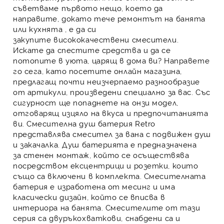
съветваме първото нещо, което да
направите, докато тече ремонтът на банята
или кухнята , е да си
закупите висококачествени смесители.
Искате да спестите средства и да се
потопите в уюта, царящ в дома ви? Направете
го сега, като посетите онлайн магазина,
предлагащ почти неизчерпаемо разнообразие
от артикули, произведени специално за вас. Със
сигурност ще попаднете на онзи модел,
отговарящ изцяло на вкуса и предпочитанията
ви.
Смесителна душ
батерия
Retro
представлява смесител за вана с подвижен душ
и закачалка.
Душ батерията
е предназначена
за
стенен
монтаж, който се осъществява
посредством ексцентрици и розетки, които
също са включени в комплекта.
Смесителната
батерия
е изработена от месинг и има
класически дизайн, който се вписва в
интериора на банята.
Смесителите
от тази
серия са
двуръкохваткови
, снабдени са и