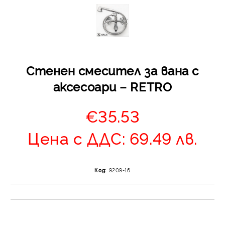
Стенен смесител за вана с
аксесоари – RETRO
Отложено до 30 дни 
изпращане на поръчка
€35.53
оскъпяване. За покупк
до 400 лв. / €204,52
Цена с ДДС: 69.49 лв.
Плащане на 4 вноски.
от стойността на по
момента с карта. Ос
Код:
9209-16
се разделя на 3 равни
без оскъпяване. За пок
стойност до 1000 лв. 
Плащане на 6 вноски
на поръчката се разпр